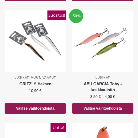
Suositus!
-50%
LUSIKAT
,
MUUT
,
VAAPUT
LUSIKAT
GRIZZLY Heksen
ABU GARCIA Toby -
lusikkauistin
10,90
€
3,50
€
–
4,00
€
Valitse vaihtoehdoista
Valitse vaihtoehdoista
Uutta!