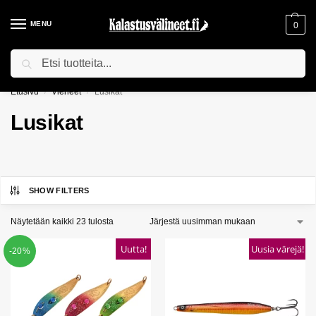
MENU
0
Haku
ILMAINEN TOIMITUS YLI 75€ TILAUKSILLE!
Etusivu
Vieheet
Lusikat
/
/
Lusikat
SHOW FILTERS
Näytetään kaikki 23 tulosta
Uutta!
Uusia värejä!
-20%