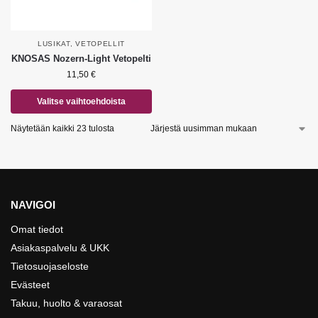
LUSIKAT
,
VETOPELLIT
KNOSAS Nozern-Light Vetopelti
11,50
€
Valitse vaihtoehdoista
Näytetään kaikki 23 tulosta
NAVIGOI
Omat tiedot
Asiakaspalvelu & UKK
Tietosuojaseloste
Evästeet
Takuu, huolto & varaosat