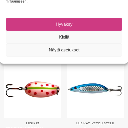
mittaamiseen.
LUSIKAT
LAJITELMAT
,
LUSIKAT
Hyväksy
NAMI LURES Pikku-Nami
BLUE FOX REMEN Moresilda
ørret
8,90
€
Kiellä
19,90
€
Valitse vaihtoehdoista
Lisää ostoskoriin
Näytä asetukset
LUSIKAT
LUSIKAT
,
VETOUISTELU