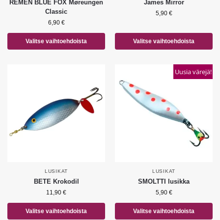
REMEN BLUE FOX Møreungen
James Mirror
Classic
5,90
€
6,90
€
Valitse vaihtoehdoista
Valitse vaihtoehdoista
Uusia värejä!
LUSIKAT
LUSIKAT
BETE Krokodil
SMOLTTI lusikka
11,90
€
5,90
€
Valitse vaihtoehdoista
Valitse vaihtoehdoista