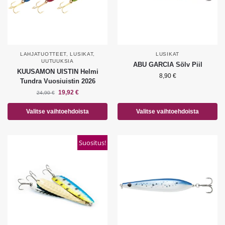
LAHJATUOTTEET
,
LUSIKAT
,
LUSIKAT
UUTUUKSIA
ABU GARCIA Sölv Piil
KUUSAMON UISTIN Helmi
8,90
€
Tundra Vuosiuistin 2026
19,92
€
24,90
€
Valitse vaihtoehdoista
Valitse vaihtoehdoista
Suositus!