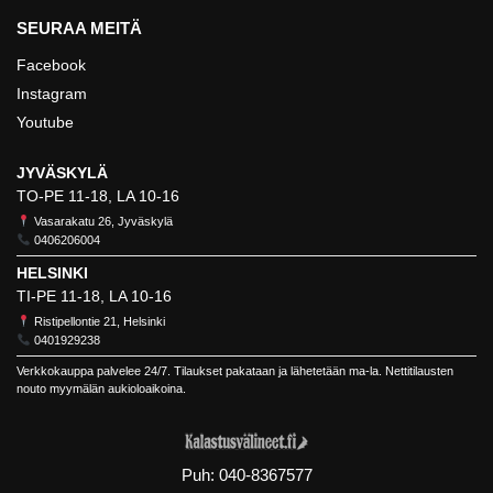
SEURAA MEITÄ
Facebook
Instagram
Youtube
JYVÄSKYLÄ
TO-PE 11-18, LA 10-16
Vasarakatu 26, Jyväskylä
0406206004
HELSINKI
TI-PE 11-18, LA 10-16
Ristipellontie 21, Helsinki
0401929238
Verkkokauppa palvelee 24/7. Tilaukset pakataan ja lähetetään ma-la. Nettitilausten
nouto myymälän aukioloaikoina.
Puh:
040-8367577