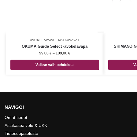
AVOKELAVAVAT
,
MATKAVAVAT
OKUMA Guide Select -avokelavapa
SHIMANO Ne
99,00
€
–
109,00
€
Valitse vaihtoehdoista
Va
NAVIGOI
Omat tiedot
Asiakaspalvelu & UKK
Tietosuojaseloste