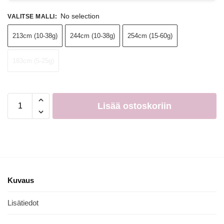
No selection
VALITSE MALLI
:
213cm (10-38g)
244cm (10-38g)
254cm (15-60g)
183cm (5-25g)
Lisää ostoskoriin
Kuvaus
Lisätiedot