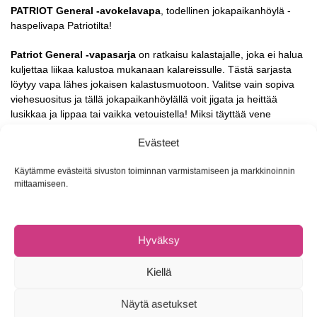
PATRIOT General -avokelavapa
, todellinen jokapaikanhöylä -
haspelivapa Patriotilta!
Patriot General -vapasarja
on ratkaisu kalastajalle, joka ei halua
kuljettaa liikaa kalustoa mukanaan kalareissulle. Tästä sarjasta
löytyy vapa lähes jokaisen kalastusmuotoon. Valitse vain sopiva
viehesuositus ja tällä jokapaikanhöylällä voit jigata ja heittää
lusikkaa ja lippaa tai vaikka vetouistella! Miksi täyttää vene
erilaisilla vavoilla, kun voi vaihtaa viehettä samaan vapaan!
Evästeet
80mix Carbon -hiilikuituaihio
Käytämme evästeitä sivuston toiminnan varmistamiseen ja markkinoinnin
2-osainen
mittaamiseen.
Keraamiset vaparenkaat
EVA foam -kahvat
Takuu 2 vuotta, materiaali- ja valmistusvirheet
Hyväksy
Patriot General -heittovavat
Kiellä
Malli
Pituus
Viehepaino
Action
Paino
Osat
Avokelavavat
Näytä asetukset
GNSP60
183cm
5-25g
Medium
116g
2