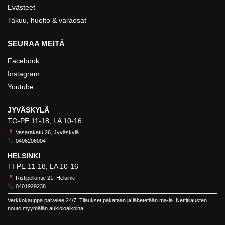
Evästeet
Takuu, huolto & varaosat
SEURAA MEITÄ
Facebook
Instagram
Youtube
JYVÄSKYLÄ
TO-PE 11-18, LA 10-16
Vasarakatu 26, Jyväskylä
0406206004
HELSINKI
TI-PE 11-18, LA 10-16
Ristipellontie 21, Helsinki
0401929238
Verkkokauppa palvelee 24/7. Tilaukset pakataan ja lähetetään ma-la. Nettitilausten
nouto myymälän aukioloaikoina.