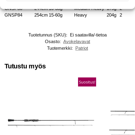
GNSP70
213cm
10-38g
Medium Heavy
146g
2
GNSP80
244cm
10-38g
Medium Heavy
179g
2
GNSP84
254cm
15-60g
Heavy
204g
2
Tuotetunnus (SKU):
Ei saatavilla/-tietoa
Osasto:
Avokelavavat
Tuotemerkki:
Patriot
Tutustu myös
Suositus!