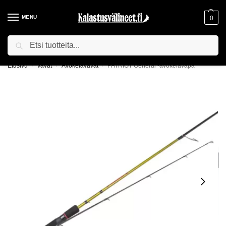
MENU
0
Haku
ILMAINEN TOIMITUS YLI 75€ TILAUKSILLE!
Etusivu
Vavat
Avokelavavat
PATRIOT General -avokelavapa
/
/
/