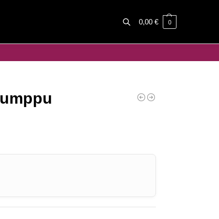
0,00
€
0
Haku
sumppu