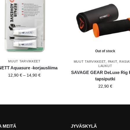
Out of stock
MUUT TARVIKKEET
MUUT TARVIKKEET
,
PAKIT, RASIA
LAUKUT
ETT Aquasure -korjausliima
SAVAGE GEAR DeLuxe Rig R
12,90
€
–
14,90
€
tapsiputki
22,90
€
 MEITÄ
JYVÄSKYLÄ