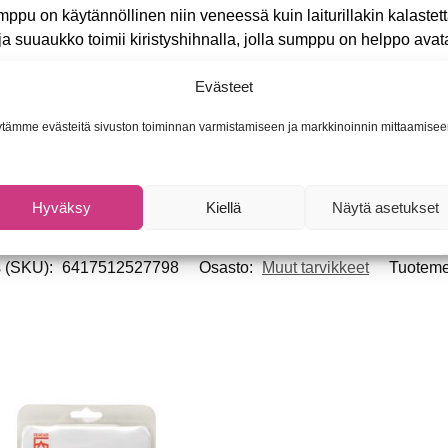
ppu on käytännöllinen niin veneessä kuin laiturillakin kalast
a suuaukko toimii kiristyshihnalla, jolla sumppu on helppo avata
Evästeet
nalle
tämme evästeitä sivuston toiminnan varmistamiseen ja markkinoinnin mittaamisee
s, 8 mm solmuväli
60 cm
Hyväksy
Kiellä
Näytä asetukset
s (SKU):
6417512527798
Osasto:
Muut tarvikkeet
Tuoteme