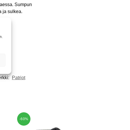
ettaessa. Sumpun
 ja sulkea.
n.
rkki:
Patriot
-60%