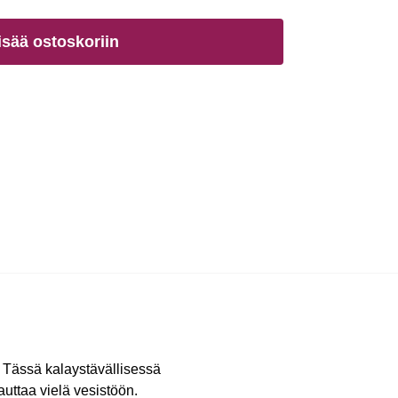
isää ostoskoriin
. Tässä kalaystävällisessä
uttaa vielä vesistöön.