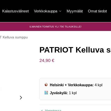
Kalastusvälineet
Verkkokauppa
Myymälät
Omat tiedot
ILMAINEN TOIMITUS YLI 75€ TILAUKSILLE!
T Kelluva sumppu
PATRIOT Kelluva 
24,90
€
Helsinki + Verkkokauppa:
4
kpl
Jyväskylä:
1
kpl
Varastossa