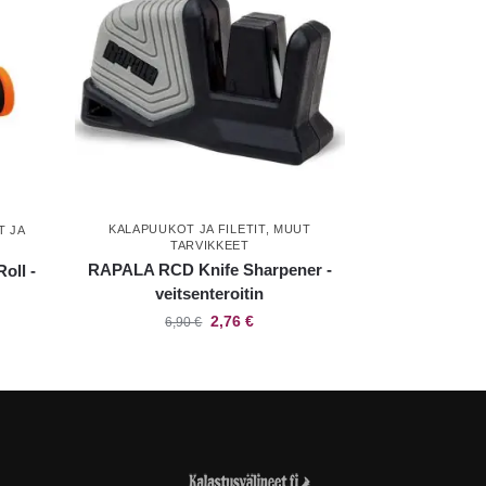
KALAPUUKOT JA FILETIT
,
MUUT
T JA
TARVIKKEET
RAPALA RCD Knife Sharpener -
oll -
veitsenteroitin
2,76
€
6,90
€