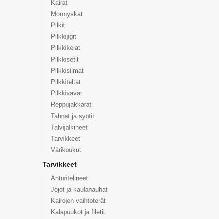
Kairat
Mormyskat
Pilkit
Pilkkijigit
Pilkkikelat
Pilkkisetit
Pilkkisiimat
Pilkkiteltat
Pilkkivavat
Reppujakkarat
Tahnat ja syötit
Talvijalkineet
Tarvikkeet
Värikoukut
Tarvikkeet
Anturitelineet
Jojot ja kaulanauhat
Kairojen vaihtoterät
Kalapuukot ja filetit