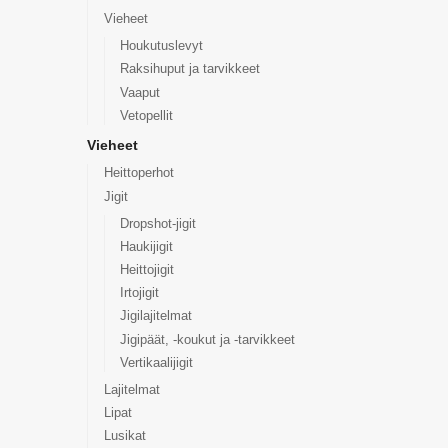
Vieheet
Houkutuslevyt
Raksihuput ja tarvikkeet
Vaaput
Vetopellit
Vieheet
Heittoperhot
Jigit
Dropshot-jigit
Haukijigit
Heittojigit
Irtojigit
Jigilajitelmat
Jigipäät, -koukut ja -tarvikkeet
Vertikaalijigit
Lajitelmat
Lipat
Lusikat