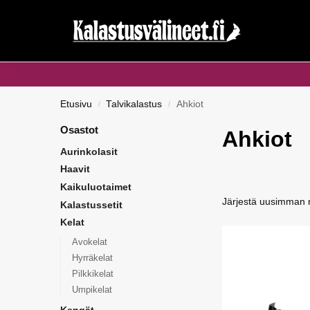
Haku...
Etusivu
Talvikalastus
Ahkiot
/
/
Osastot
Ahkiot
Aurinkolasit
Haavit
Kaikuluotaimet
Kalastussetit
Kelat
Avokelat
Hyrräkelat
Pilkkikelat
Umpikelat