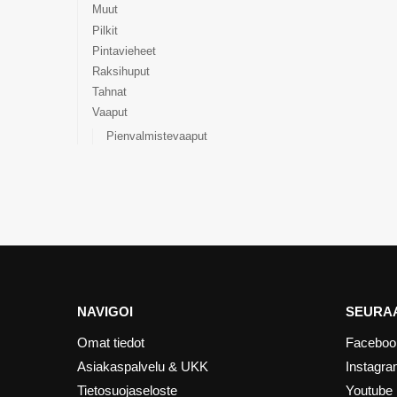
Muut
Pilkit
Pintavieheet
Raksihuput
Tahnat
Vaaput
Pienvalmistevaaput
NAVIGOI
SEURAA
Omat tiedot
Faceboo
Asiakaspalvelu & UKK
Instagr
Tietosuojaseloste
Youtube