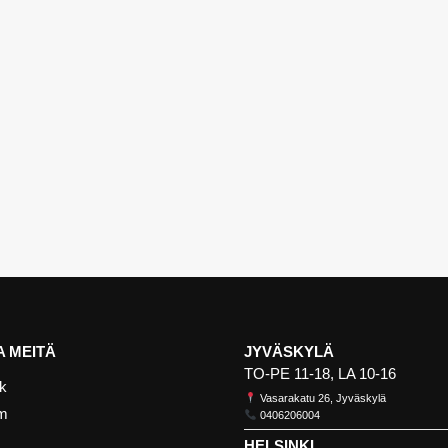
 MEITÄ
JYVÄSKYLÄ
TO-PE 11-18, LA 10-16
k
Vasarakatu 26, Jyväskylä
am
0406206004
HELSINKI