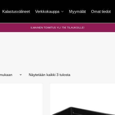
Kalastusvälineet
Verkkokauppa
Myymälät
Omat tiedot
ILMAINEN TOIMITUS YLI 75€ TILAUKSILLE!
Näytetään kaikki 3 tulosta