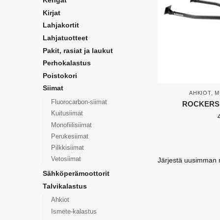
Kengät
Kirjat
Lahjakortit
Lahjatuotteet
Pakit, rasiat ja laukut
Perhokalastus
Poistokori
Siimat
AHKIOT
,
M
Fluorocarbon-siimat
ROCKERS A
Kuitusiimat
Monofiilisiimat
Perukesiimat
Pilkkisiimat
Vetosiimat
Sähköperämoottorit
Talvikalastus
Ahkiot
Ismete-kalastus