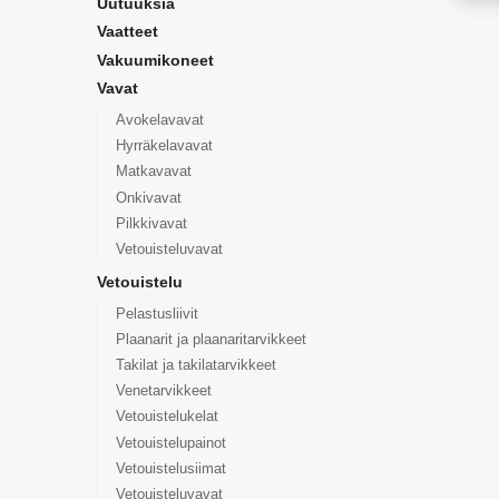
Uutuuksia
Vaatteet
Vakuumikoneet
Vavat
Avokelavavat
Hyrräkelavavat
Matkavavat
Onkivavat
Pilkkivavat
Vetouisteluvavat
Vetouistelu
Pelastusliivit
Plaanarit ja plaanaritarvikkeet
Takilat ja takilatarvikkeet
Venetarvikkeet
Vetouistelukelat
Vetouistelupainot
Vetouistelusiimat
Vetouisteluvavat