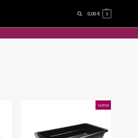
0,00
€
0
Haku
Uutta!