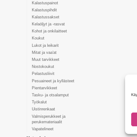
Kalastuspainot
Kalastuspihdit
Kalastussakset
Kelaöljyt ja -rasvat
Kohot ja onkilaitteet
Koukut
Lukot ja leikarit
Mitat ja vaa'at
Muut tarvikkeet
Nostokoukut
Pelastusliivit
Pesuaineet ja kyllästeet
Pientarvikkeet
Käy
Tasku- ja otsalamput
Työkalut
Uistinrenkaat
Valmisperukkeet ja
perukemateriaalit
Vapatelineet