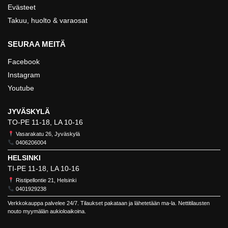
Evästeet
Takuu, huolto & varaosat
SEURAA MEITÄ
Facebook
Instagram
Youtube
JYVÄSKYLÄ
TO-PE 11-18, LA 10-16
Vasarakatu 26, Jyväskylä
0406206004
HELSINKI
TI-PE 11-18, LA 10-16
Ristipellontie 21, Helsinki
0401929238
Verkkokauppa palvelee 24/7. Tilaukset pakataan ja lähetetään ma-la. Nettitilausten
nouto myymälän aukioloaikoina.