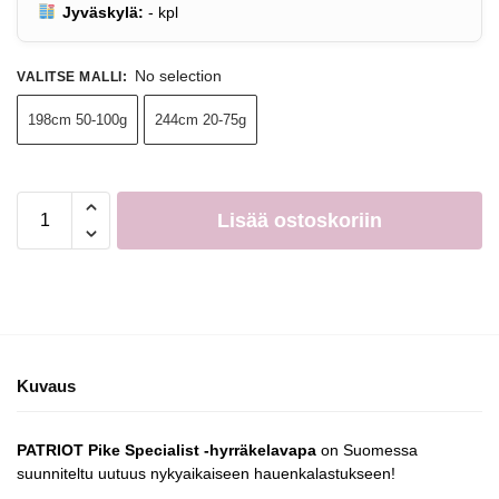
Jyväskylä:
-
kpl
No selection
VALITSE MALLI
:
198cm 50-100g
244cm 20-75g
Lisää ostoskoriin
Kuvaus
PATRIOT Pike Specialist -hyrräkelavapa
on Suomessa
suunniteltu uutuus nykyaikaiseen hauenkalastukseen!