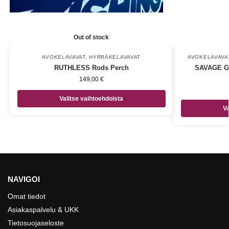
Out of stock
AVOKELAVAVAT
,
HYRRÄKELAVAVAT
AVOKELAVAVA
RUTHLESS Rods Perch
SAVAGE GE
149,00
€
Valitse vaihtoehdoista
Va
NAVIGOI
Omat tiedot
Asiakaspalvelu & UKK
Tietosuojaseloste