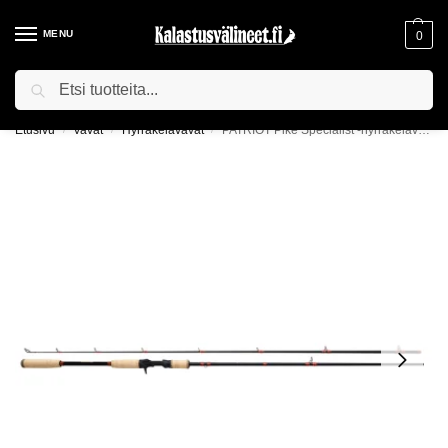
MENU
0
Haku
ILMAINEN TOIMITUS YLI 75€ TILAUKSILLE!
Etusivu
Vavat
Hyrräkelavavat
PATRIOT Pike Specialist -hyrräkelavapa
/
/
/