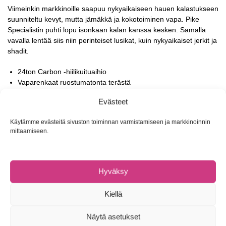
Viimeinkin markkinoille saapuu nykyaikaiseen hauen kalastukseen
suunniteltu kevyt, mutta jämäkkä ja kokotoiminen vapa. Pike
Specialistin puhti lopu isonkaan kalan kanssa kesken. Samalla
vavalla lentää siis niin perinteiset lusikat, kuin nykyaikaiset jerkit ja
shadit.
24ton Carbon -hiilikuituaihio
Vaparenkaat ruostumatonta terästä
Laadukkaat kaksiosaiset korkkikahvat
Evästeet
CPS hyrräkelavavassa ALPS? kelakiinnike
3 vuoden takuu materiaali- ja valmistusvirheille
Käytämme evästeitä sivuston toiminnan varmistamiseen ja markkinoinnin
Saatavilla myös
Pike Specialist -avokelavapa
!
mittaamiseen.
Patriot Pike Specialist -heittovavat
Malli
Pituus
Viehepaino
Action
Paino
Osat
Ovh
Hyväksy
Avokelavapa
PS80
244cm
20-75g
Heavy
164g
2
59,00
Kiellä
Hyrräkelavavat
CPS66
198cm
50-100g
Heavy
161g
2
85,00
Näytä asetukset
CPS80
244cm
20-75g
Heavy
163g
2
75,00