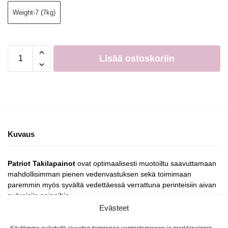
Weight-7 (7kg)
Lisää ostoskoriin
Kuvaus
Patriot Takilapainot
ovat optimaalisesti muotoiltu saavuttamaan
mahdollisimman pienen vedenvastuksen sekä toimimaan
paremmin myös syvältä vedettäessä verrattuna perinteisiin aivan
pyöreisiin painoihin.
Evästeet
Painovaihtoehdot: 2 kg (pyöreä), 4 kg (pyöreä), 5 kg (litteä) ja
7 kg (litteä)