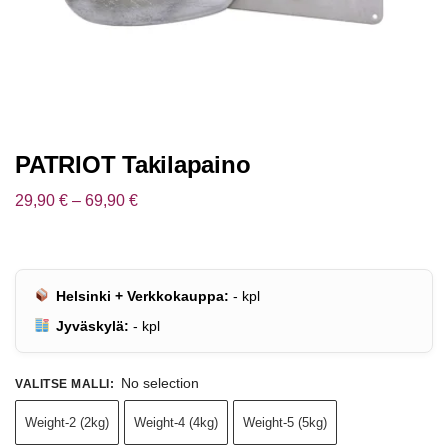
PATRIOT Takilapaino
29,90
€
–
69,90
€
Helsinki + Verkkokauppa:
-
kpl
Jyväskylä:
-
kpl
No selection
VALITSE MALLI
:
Weight-2 (2kg)
Weight-4 (4kg)
Weight-5 (5kg)