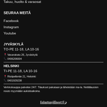
Takuu, huolto & varaosat
SEURAA MEITÄ
Facebook
Instagram
Youtube
JYVÄSKYLÄ
TO-PE 11-18, LA 10-16
Vasarakatu 26, Jyväskylä
0406206004
HELSINKI
TI-PE 11-18, LA 10-16
Ristipellontie 21, Helsinki
0401929238
Verkkokauppa palvelee 24/7. Tilaukset pakataan ja lähetetään ma-la. Nettitilausten
nouto myymälän aukioloaikoina.