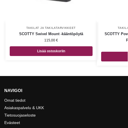
TAKILAT JA TAKILATARVIKKEET
TAKIL
SCOTTY Swivel Mount -kääntöpöytä
SCOTTY Power
p
115,00
€
Lisää ostoskoriin
NAVIGOI
Omat tiedot
Asiakaspalvelu & UKK
Tietosuojaseloste
Evästeet