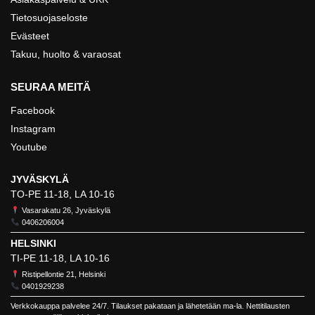
Tietosuojaseloste
Evästeet
Takuu, huolto & varaosat
SEURAA MEITÄ
Facebook
Instagram
Youtube
JYVÄSKYLÄ
TO-PE 11-18, LA 10-16
Vasarakatu 26, Jyväskylä
0406206004
HELSINKI
TI-PE 11-18, LA 10-16
Ristipellontie 21, Helsinki
0401929238
Verkkokauppa palvelee 24/7. Tilaukset pakataan ja lähetetään ma-la. Nettitilausten