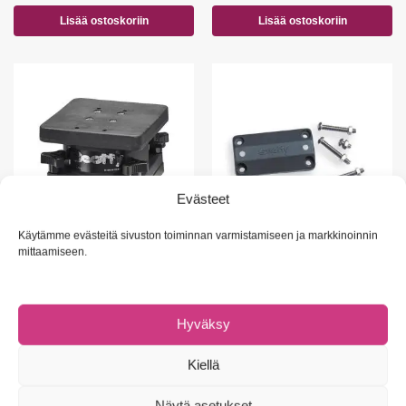
Lisää ostoskoriin
Lisää ostoskoriin
Evästeet
Käytämme evästeitä sivuston toiminnan varmistamiseen ja markkinoinnin
mittaamiseen.
TAKILAT JA TAKILATARVIKKEET
TAKILAT JA TAKILATARVIKKEET
SCOTTY Swivel Mount -
SCOTTY Rail Mount Adapter -
kääntöpöytä
kaidekiinnike
115,00
€
13,90
€
Hyväksy
Lisää ostoskoriin
Lisää ostoskoriin
Kiellä
Näytä asetukset