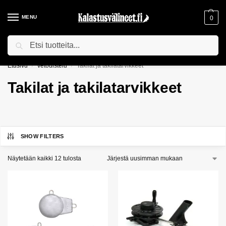
MENU
0
Haku
ILMAINEN TOIMITUS YLI 75€ TILAUKSILLE!
Etusivu
Vetouistelu
Takilat ja takilatarvikkeet
/
/
Takilat ja takilatarvikkeet
SHOW FILTERS
Näytetään kaikki 12 tulosta