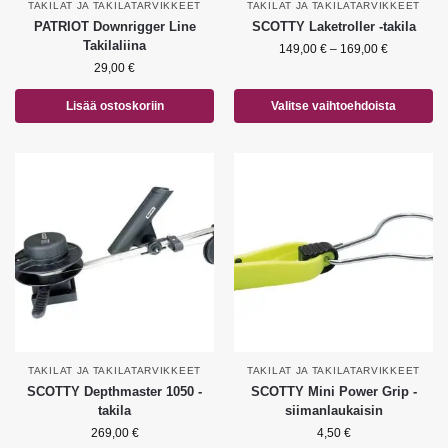
TAKILAT JA TAKILATARVIKKEET
TAKILAT JA TAKILATARVIKKEET
PATRIOT Downrigger Line
SCOTTY Laketroller -takila
Takilaliina
149,00
€
–
169,00
€
29,00
€
Lisää ostoskoriin
Valitse vaihtoehdoista
TAKILAT JA TAKILATARVIKKEET
TAKILAT JA TAKILATARVIKKEET
SCOTTY Depthmaster 1050 -
SCOTTY Mini Power Grip -
takila
siimanlaukaisin
269,00
€
4,50
€