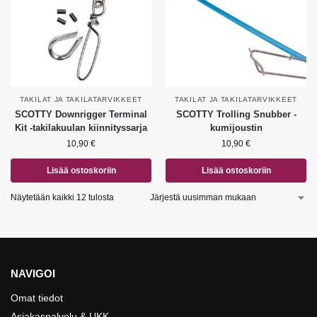
TAKILAT JA TAKILATARVIKKEET
TAKILAT JA TAKILATARVIKKEET
SCOTTY Downrigger Terminal
SCOTTY Trolling Snubber -
Kit -takilakuulan kiinnityssarja
kumijoustin
10,90
€
10,90
€
Lisää ostoskoriin
Lisää ostoskoriin
Näytetään kaikki 12 tulosta
NAVIGOI
Omat tiedot
Asiakaspalvelu & UKK