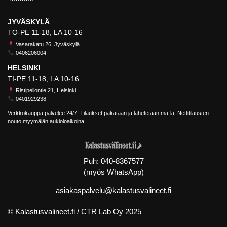
JYVÄSKYLÄ
TO-PE 11-18, LA 10-16
Vasarakatu 26, Jyväskylä
0406206004
HELSINKI
TI-PE 11-18, LA 10-16
Ristipellontie 21, Helsinki
0401929238
Verkkokauppa palvelee 24/7. Tilaukset pakataan ja lähetetään ma-la. Nettitilausten
nouto myymälän aukioloaikoina.
Puh:
040-8367577
(myös WhatsApp)
asiakaspalvelu@kalastusvalineet.fi
© Kalastusvalineet.fi /
CTR Lab Oy
2025