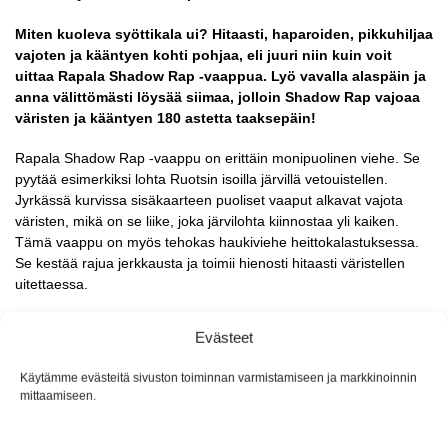
Miten kuoleva syöttikala ui? Hitaasti, haparoiden, pikkuhiljaa
vajoten ja kääntyen kohti pohjaa, eli juuri niin kuin voit
uittaa Rapala Shadow Rap -vaappua. Lyö vavalla alaspäin ja
anna välittömästi löysää siimaa, jolloin Shadow Rap vajoaa
väristen ja kääntyen 180 astetta taaksepäin!
Rapala Shadow Rap -vaappu on erittäin monipuolinen viehe. Se
pyytää esimerkiksi lohta Ruotsin isoilla järvillä vetouistellen.
Jyrkässä kurvissa sisäkaarteen puoliset vaaput alkavat vajota
väristen, mikä on se liike, joka järvilohta kiinnostaa yli kaiken.
Tämä vaappu on myös tehokas haukiviehe heittokalastuksessa.
Se kestää rajua jerkkausta ja toimii hienosti hitaasti väristellen
uitettaessa.
Kaikki Rapala-vaaput on varustettu terävillä ja laadukkailla VMC -
Evästeet
koukuilla sekä koeuitettu ja käsin viritetty uimaan juuri niin kuin
pitää.
Käytämme evästeitä sivuston toiminnan varmistamiseen ja markkinoinnin
mittaamiseen.
Malli
Pituus
Paino
SDRD11
11 cm
13 g