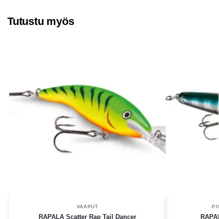
Tutustu myös
VAAPUT
PI
RAPALA Scatter Rap Tail Dancer
RAPA