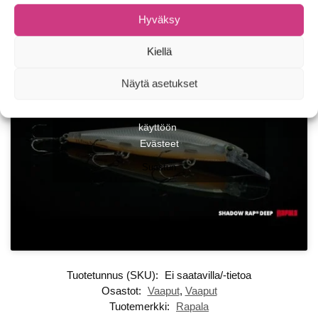
Hyväksy
Kiellä
Näytä asetukset
Klikkaa "Hyväksy" ottaaksesi Youtube
käyttöön
Evästeet
Suostun
Tuotetunnus (SKU):
Ei saatavilla/-tietoa
Osastot:
Vaaput
,
Vaaput
Tuotemerkki:
Rapala