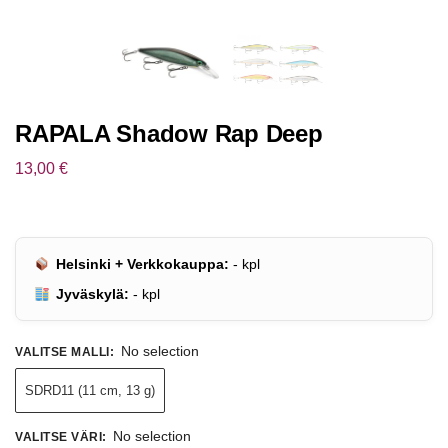
RAPALA Shadow Rap Deep
13,00
€
Helsinki + Verkkokauppa:
-
kpl
Jyväskylä:
-
kpl
No selection
VALITSE MALLI
:
SDRD11 (11 cm, 13 g)
No selection
VALITSE VÄRI
: