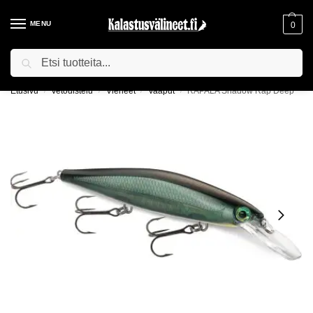
MENU
0
Haku
ILMAINEN TOIMITUS YLI 75€ TILAUKSILLE!
Etusivu
Vetouistelu
Vieheet
Vaaput
RAPALA Shadow Rap Deep
/
/
/
/