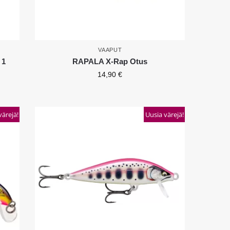
VAAPUT
 1
RAPALA X-Rap Otus
14,90
€
värejä!
Uusia värejä!