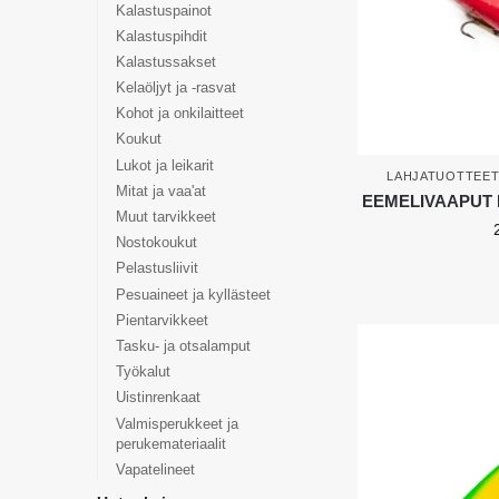
Kalastuspainot
Kalastuspihdit
Kalastussakset
Kelaöljyt ja -rasvat
Kohot ja onkilaitteet
Koukut
Lukot ja leikarit
LAHJATUOTTEET
Mitat ja vaa'at
EEMELIVAAPUT Ee
Muut tarvikkeet
Nostokoukut
Pelastusliivit
Pesuaineet ja kyllästeet
Pientarvikkeet
Tasku- ja otsalamput
Työkalut
Uistinrenkaat
Valmisperukkeet ja
perukemateriaalit
Vapatelineet