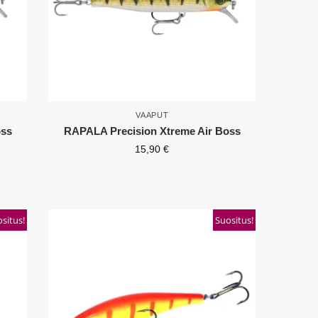
VAAPUT
oss
RAPALA Precision Xtreme Air Boss
15,90
€
situs!
Suositus!