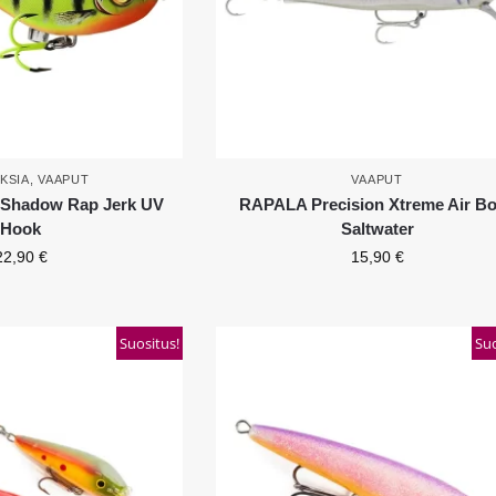
KSIA
,
VAAPUT
VAAPUT
Shadow Rap Jerk UV
RAPALA Precision Xtreme Air B
Hook
Saltwater
22,90
€
15,90
€
Suositus!
Suo