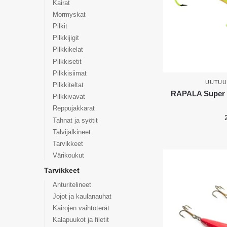
Kairat
Mormyskat
Pilkit
Pilkkijigit
Pilkkikelat
Pilkkisetit
Pilkkisiimat
UUTUU
Pilkkiteltat
RAPALA Super 
Pilkkivavat
Reppujakkarat
Tahnat ja syötit
Talvijalkineet
Tarvikkeet
Värikoukut
Tarvikkeet
Anturitelineet
Jojot ja kaulanauhat
Kairojen vaihtoterät
Kalapuukot ja filetit