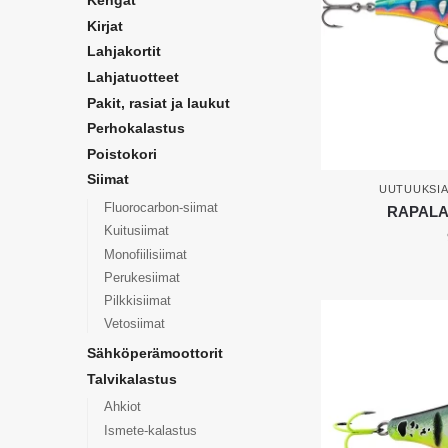
Kengät
Kirjat
Lahjakortit
Lahjatuotteet
Pakit, rasiat ja laukut
Perhokalastus
Poistokori
Siimat
UUTUUKSI
Fluorocarbon-siimat
RAPALA 
Kuitusiimat
Monofiilisiimat
Perukesiimat
Pilkkisiimat
Vetosiimat
Sähköperämoottorit
Talvikalastus
Ahkiot
Ismete-kalastus