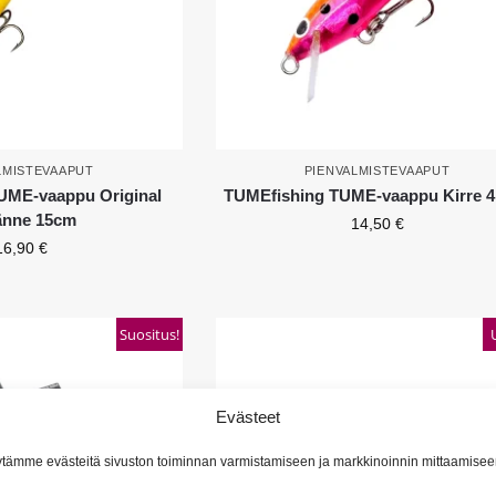
LMISTEVAAPUT
PIENVALMISTEVAAPUT
UME-vaappu Original
TUMEfishing TUME-vaappu Kirre 4
änne 15cm
14,50
€
16,90
€
Suositus!
Evästeet
tämme evästeitä sivuston toiminnan varmistamiseen ja markkinoinnin mittaamisee