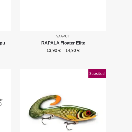
VAAPUT
ppu
RAPALA Floater Elite
13,90
€
–
14,90
€
Suositus!