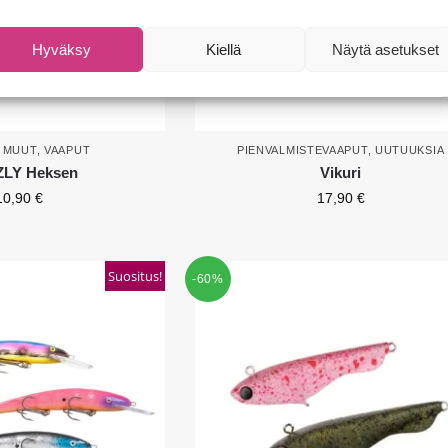
Hyväksy
Kiellä
Näytä asetukset
,
MUUT
,
VAAPUT
PIENVALMISTEVAAPUT
,
UUTUUKSIA
ZLY Heksen
Vikuri
10,90
€
17,90
€
Suositus!
-60%