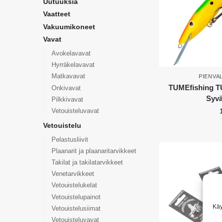
Uutuuksia
Vaatteet
Vakuumikoneet
Vavat
Avokelavavat
Hyrräkelavavat
Matkavavat
PIENVA
TUMEfishing T
Onkivavat
Syv
Pilkkivavat
Vetouisteluvavat
Vetouistelu
Pelastusliivit
Plaanarit ja plaanaritarvikkeet
Takilat ja takilatarvikkeet
Venetarvikkeet
Vetouistelukelat
Vetouistelupainot
Käy
Vetouistelusiimat
Vetouisteluvavat