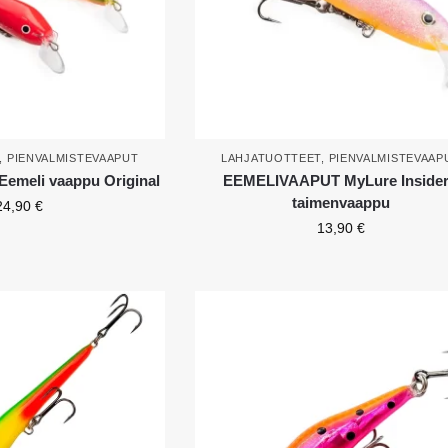
,
PIENVALMISTEVAAPUT
LAHJATUOTTEET
,
PIENVALMISTEVAAP
meli vaappu Original
EEMELIVAAPUT MyLure Insider
taimenvaappu
24,90
€
13,90
€