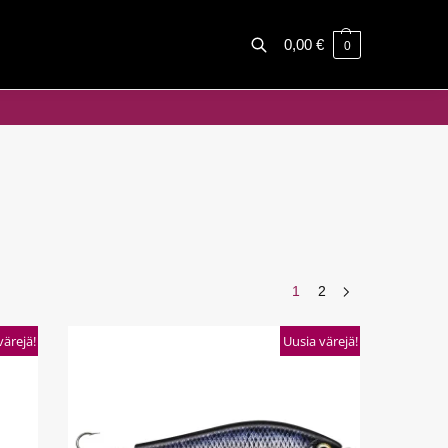
0,00
€
0
Haku
1
2
värejä!
Uusia värejä!