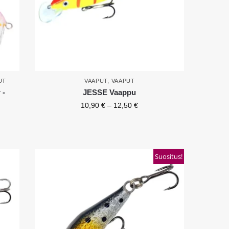
UT
VAAPUT
,
VAAPUT
 -
JESSE Vaappu
10,90
€
–
12,50
€
Suositus!