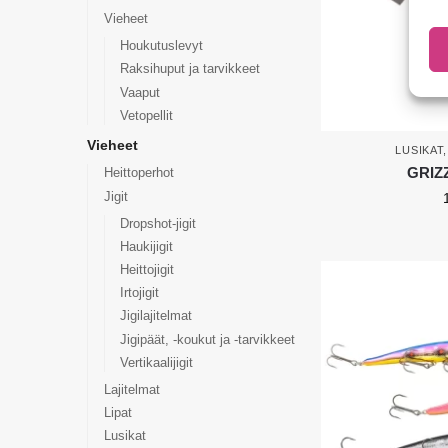
Vieheet
Houkutuslevyt
Raksihuput ja tarvikkeet
Vaaput
Vetopellit
Vieheet
LUSIKAT
GRIZ
Heittoperhot
Jigit
Dropshot-jigit
Haukijigit
Heittojigit
Irtojigit
Jigilajitelmat
Jigipäät, -koukut ja -tarvikkeet
Vertikaalijigit
Lajitelmat
Lipat
Lusikat