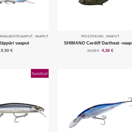
ENVALMISTEVAAPUT
,
VAAPUT
POISTOKORI
,
VAAPUT
Räppäri vaaput
SHIMANO Cardiff Dartheat -vaa
19,90
€
4,36
€
10,90
€
Suositus!