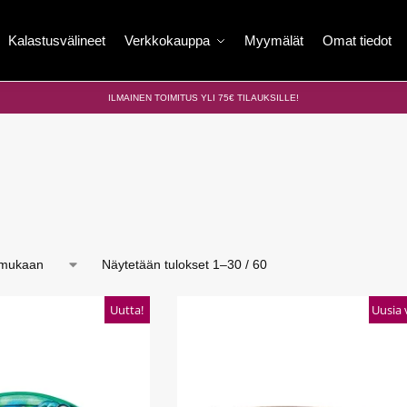
Kalastusvälineet
Verkkokauppa
Myymälät
Omat tiedot
ILMAINEN TOIMITUS YLI 75€ TILAUKSILLE!
Näytetään tulokset 1–30 / 60
Uutta!
Uusia 