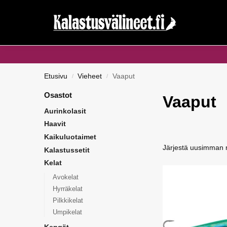
Haku...
Etusivu
Vieheet
Vaaput
/
/
Osastot
Vaaput
Aurinkolasit
Haavit
Kaikuluotaimet
Kalastussetit
Kelat
Avokelat
Hyrräkelat
Pilkkikelat
Umpikelat