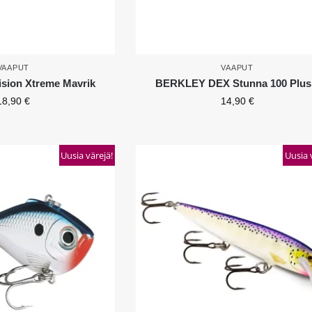
VAAPUT
VAAPUT
sion Xtreme Mavrik
BERKLEY DEX Stunna 100 Plus
18,90
€
14,90
€
Uusia värejä!
Uusia 