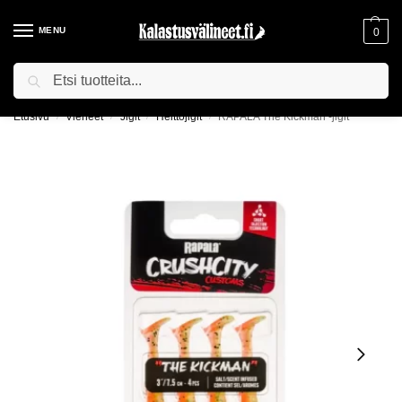
MENU
0
Haku
ILMAINEN TOIMITUS YLI 75€ TILAUKSILLE!
Etusivu
Vieheet
Jigit
Heittojigit
RAPALA The Kickman -jigit
/
/
/
/