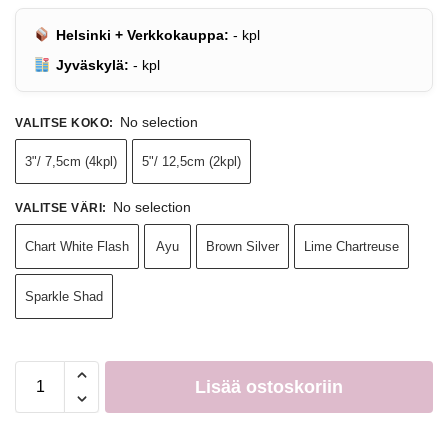
Helsinki + Verkkokauppa:
-
kpl
Jyväskylä:
-
kpl
No selection
VALITSE KOKO
:
3"/ 7,5cm (4kpl)
5"/ 12,5cm (2kpl)
No selection
VALITSE VÄRI
:
Chart White Flash
Ayu
Brown Silver
Lime Chartreuse
Sparkle Shad
Lisää ostoskoriin