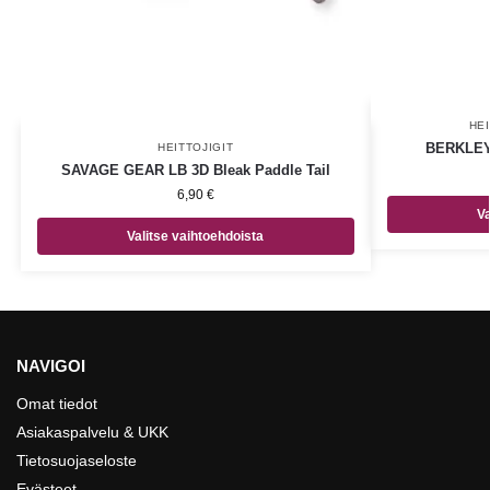
HEI
BERKLEY 
HEITTOJIGIT
SAVAGE GEAR LB 3D Bleak Paddle Tail
6,90
€
Va
Valitse vaihtoehdoista
NAVIGOI
Omat tiedot
Asiakaspalvelu & UKK
Tietosuojaseloste
Evästeet