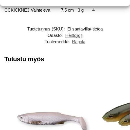
CCKICKNE4
Vaihteleva
10 cm
6,5 g
3
CCKICKNE3
Vaihteleva
7.5 cm
3 g
4
Tuotetunnus (SKU):
Ei saatavilla/-tietoa
Osasto:
Heittojigit
Tuotemerkki:
Rapala
Tutustu myös