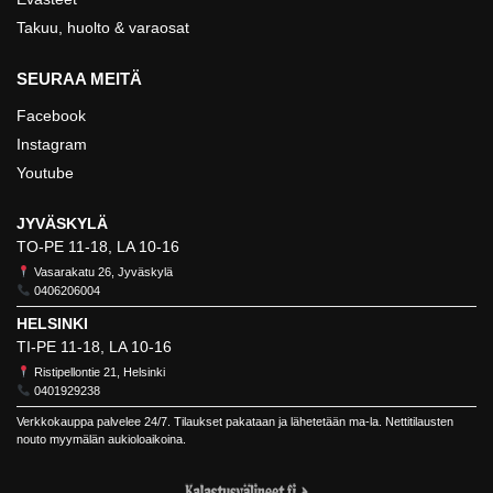
Takuu, huolto & varaosat
SEURAA MEITÄ
Facebook
Instagram
Youtube
JYVÄSKYLÄ
TO-PE 11-18, LA 10-16
Vasarakatu 26, Jyväskylä
0406206004
HELSINKI
TI-PE 11-18, LA 10-16
Ristipellontie 21, Helsinki
0401929238
Verkkokauppa palvelee 24/7. Tilaukset pakataan ja lähetetään ma-la. Nettitilausten
nouto myymälän aukioloaikoina.