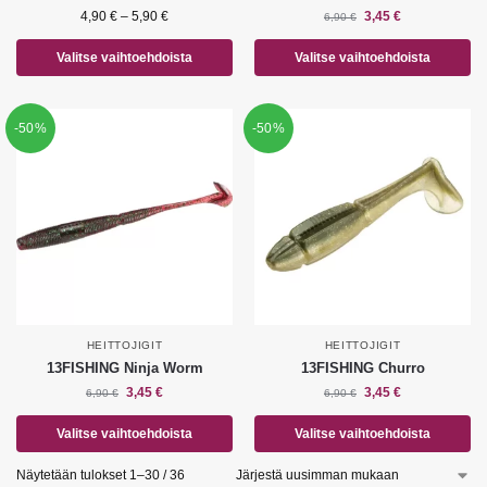
4,90
€
–
5,90
€
3,45
€
6,90
€
Valitse vaihtoehdoista
Valitse vaihtoehdoista
-50%
-50%
HEITTOJIGIT
HEITTOJIGIT
13FISHING Ninja Worm
13FISHING Churro
3,45
€
3,45
€
6,90
€
6,90
€
Valitse vaihtoehdoista
Valitse vaihtoehdoista
Näytetään tulokset 1–30 / 36