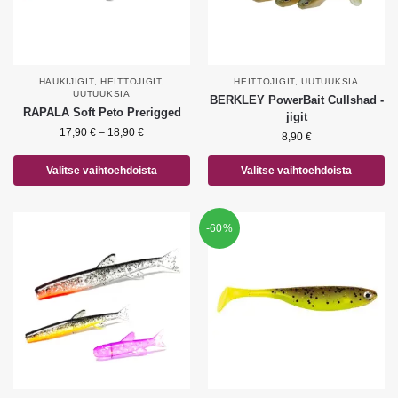
HAUKIJIGIT
,
HEITTOJIGIT
,
HEITTOJIGIT
,
UUTUUKSIA
UUTUUKSIA
BERKLEY PowerBait Cullshad -
RAPALA Soft Peto Prerigged
jigit
17,90
€
–
18,90
€
8,90
€
Valitse vaihtoehdoista
Valitse vaihtoehdoista
-60%