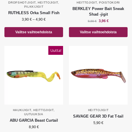
DROPSHOT-JIGIT
,
HEITTOJIGIT
,
HEITTOJIGIT
,
POISTOKORI
PILKKIJIGIT
BERKLEY Power Bait Sneak
RUTHLESS Orka Small Fish
Shad -jigit
3,90
€
–
4,90
€
3,96
€
9,90
€
Valitse vaihtoehdoista
Valitse vaihtoehdoista
Uutta!
HAUKIJIGIT
,
HEITTOJIGIT
,
HEITTOJIGIT
UUTUUKSIA
SAVAGE GEAR 3D Fat T-tail
ABU GARCIA Beast Curtail
5,90
€
8,90
€