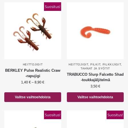
Suositus!
HEITTOJIGIT
HEITTOJIGIT
,
PILKIT
,
PILKKIJIGIT
,
TAHNAT JA SYÖTIT
BERKLEY Pulse Realistic Craw
TRABUCCO Slurp Falcetto Shad
-rapujigi
-toukkajäljitelmä
1,40
€
–
8,90
€
3,50
€
Valitse vaihtoehdoista
Valitse vaihtoehdoista
Suositus!
Suositus!