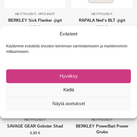
HEITTOJIGIT
,
IRTOJIGIT
HEITTOJIGIT
BERKLEY Sick Flanker -jigit
RAPALA Ned’s BLT -jigit
1,29
€
5,90
€
Evästeet
Valitse vaihtoehdoista
Valitse vaihtoehdoista
Käytämme evästeitä sivuston toiminnan varmistamiseen ja markkinoinnin
mittaamiseen.
Suositus!
Suositus!
Hyväksy
Kiellä
Näytä asetukset
HEITTOJIGIT
HEITTOJIGIT
SAVAGE GEAR Gobster Shad
BERKLEY PowerBait Power
Grubs
6,90
€