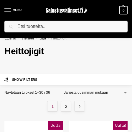
MENU
0
Haku
ILMAINEN TOIMITUS YLI 75€ TILAUKSILLE!
Etusivu
Vieheet
Jigit
Heittojigit
/
/
/
Heittojigit
SHOW FILTERS
Näytetään tulokset 1–30 / 36
1
2
Uutta!
Uutta!