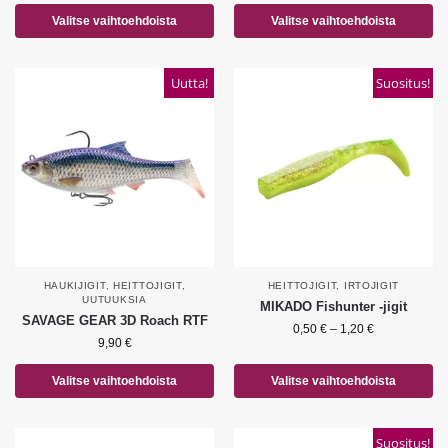
Valitse vaihtoehdoista
Valitse vaihtoehdoista
Uutta!
Suositus!
HAUKIJIGIT
,
HEITTOJIGIT
,
HEITTOJIGIT
,
IRTOJIGIT
UUTUUKSIA
MIKADO Fishunter -jigit
SAVAGE GEAR 3D Roach RTF
0,50
€
–
1,20
€
9,90
€
Valitse vaihtoehdoista
Valitse vaihtoehdoista
Suositus!