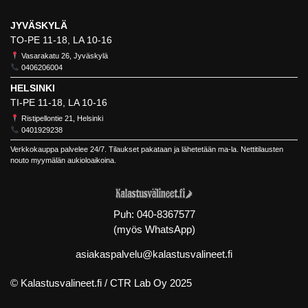
JYVÄSKYLÄ
TO-PE 11-18, LA 10-16
Vasarakatu 26, Jyväskylä
0406206004
HELSINKI
TI-PE 11-18, LA 10-16
Ristipellontie 21, Helsinki
0401929238
Verkkokauppa palvelee 24/7. Tilaukset pakataan ja lähetetään ma-la. Nettitilausten
nouto myymälän aukioloaikoina.
Puh:
040-8367577
(myös WhatsApp)
asiakaspalvelu@kalastusvalineet.fi
© Kalastusvalineet.fi /
CTR Lab Oy
2025