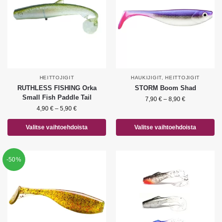
HEITTOJIGIT
HAUKIJIGIT
,
HEITTOJIGIT
RUTHLESS FISHING Orka
STORM Boom Shad
Small Fish Paddle Tail
7,90
€
–
8,90
€
4,90
€
–
5,90
€
Valitse vaihtoehdoista
Valitse vaihtoehdoista
-50%