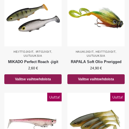
HEITTOJIGIT
,
IRTOJIGIT
,
HAUKIJIGIT
,
HEITTOJIGIT
,
UUTUUKSIA
UUTUUKSIA
MIKADO Perfect Roach -jigit
RAPALA Soft Olio Prerigged
2,60
€
24,90
€
Valitse vaihtoehdoista
Valitse vaihtoehdoista
Uutta!
Uutta!