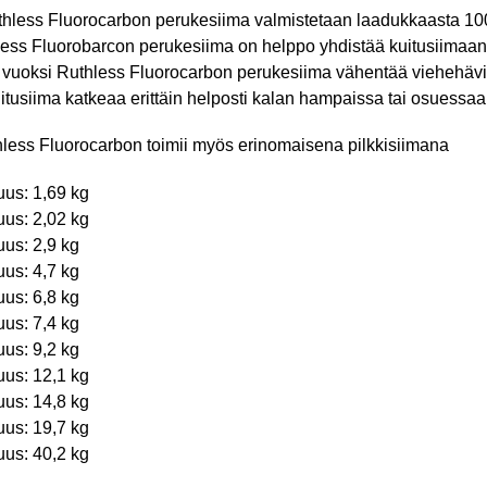
less Fluorocarbon perukesiima valmistetaan laadukkaasta 100
ess Fluorobarcon perukesiima on helppo yhdistää kuitusiimaan 
uoksi Ruthless Fluorocarbon perukesiima vähentää viehehävik
uitusiima katkeaa erittäin helposti kalan hampaissa tai osuessaan
ess Fluorocarbon toimii myös erinomaisena pilkkisiimana
uus: 1,69 kg
uus: 2,02 kg
uus: 2,9 kg
uus: 4,7 kg
uus: 6,8 kg
uus: 7,4 kg
uus: 9,2 kg
uus: 12,1 kg
uus: 14,8 kg
uus: 19,7 kg
uus: 40,2 kg