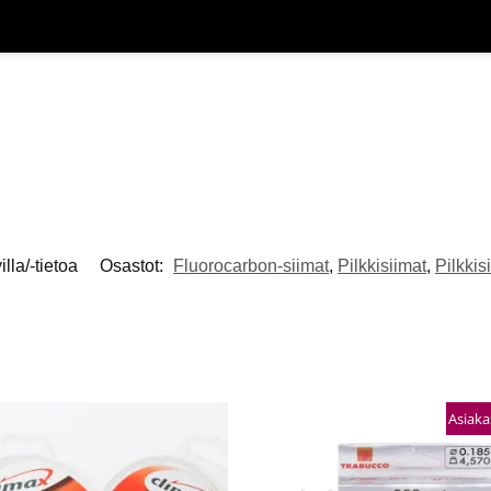
illa/-tietoa
Osastot:
Fluorocarbon-siimat
,
Pilkkisiimat
,
Pilkkis
Asiaka