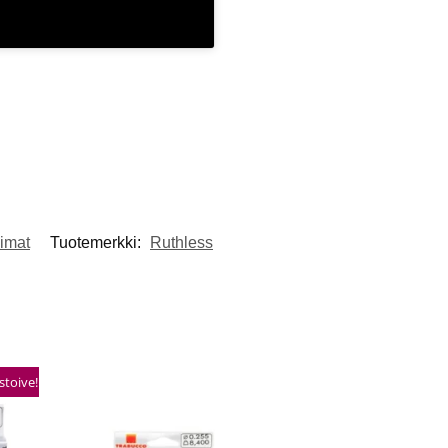
iimat
Tuotemerkki:
Ruthless
stoive!