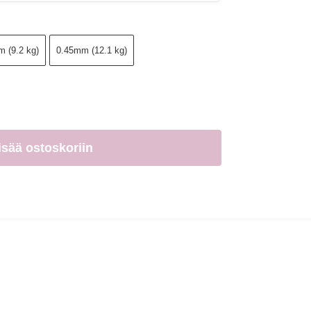
 (9.2 kg)
0.45mm (12.1 kg)
isää ostoskoriin