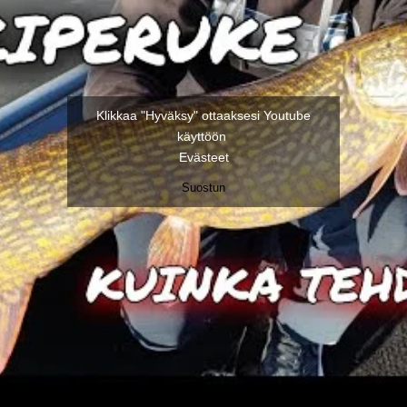
Klikkaa "Hyväksy" ottaaksesi Youtube
käyttöön
Evästeet
Suostun