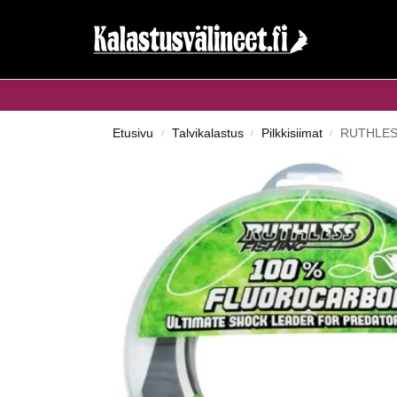
Haku...
Etusivu
Talvikalastus
Pilkkisiimat
RUTHLESS
/
/
/