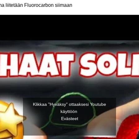
ma liitetään Fluorocarbon siimaan
Klikkaa "Hyväksy" ottaaksesi Youtube
käyttöön
Evästeet
Suostun