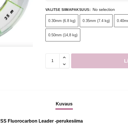
No selection
VALITSE SIIMAPAKSUUS
:
0.30mm (6.8 kg)
0.35mm (7.4 kg)
0.40mm
0.50mm (14,8 kg)
L
Kuvaus
SS Fluorocarbon Leader -perukesiima