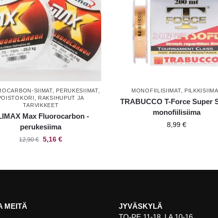
ROCARBON-SIIMAT
,
PERUKESIIMAT
,
MONOFIILISIIMAT
,
PILKKISIIM
POISTOKORI
,
RAKSIHUPUT JA
TRABUCCO T-Force Super So
TARVIKKEET
monofiilisiima
LIMAX Max Fluorocarbon -
8,99
€
perukesiima
5,16
€
12,90
€
 MEITÄ
JYVÄSKYLÄ
TO-PE 11-18, LA 10-16