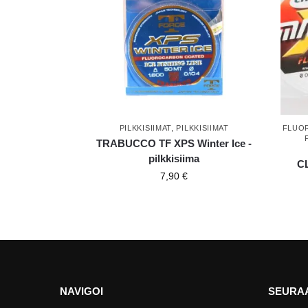
PILKKISIIMAT
,
PILKKISIIMAT
FLUO
TRABUCCO TF XPS Winter Ice -
pilkkisiima
C
7,90
€
NAVIGOI
SEURAA