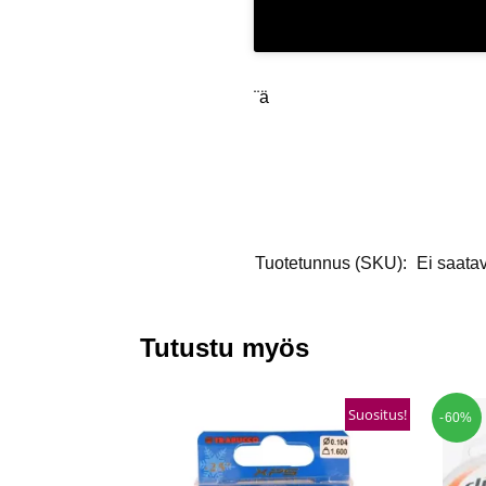
¨ä
Tuotetunnus (SKU):
Ei saatav
Tutustu myös
Suositus!
-60%