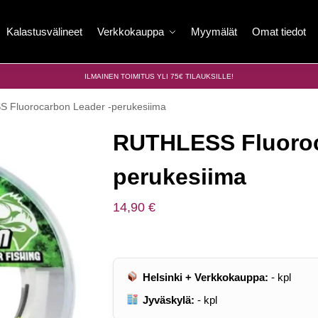
Kalastusvälineet
Verkkokauppa
Myymälät
Omat tiedot
ILMAINEN TOIMITUS YLI 75€ TILAUKSILLE!
 Fluorocarbon Leader -perukesiima
RUTHLESS Fluoroc
perukesiima
14,90
€
Helsinki + Verkkokauppa:
-
kpl
Jyväskylä:
-
kpl