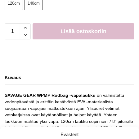
120cm
140cm
Lisää ostoskoriin
Kuvaus
SAVAGE GEAR WPMP Rodbag -vapalaukku
on valmistettu
vedenpitävästä ja erittäin kestävästä EVA -materiaalista
suojaamaan vapojasi matkustuksen ajan. Ylisuuret vetimet
vetoketjuissa ovat käytännölliset ja helpot käyttää. Yhteen
laukkuun mahtuu yksi vapa. 120cm laukku sopii noin 7’8″ pituisille
kaksiosaisille vavoille ja 140cm laukku sopii noin 8’8″ pituisille
Evästeet
kaksiosaisille vavoille.