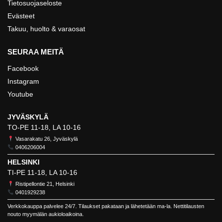
Tietosuojaseloste
Evästeet
Takuu, huolto & varaosat
SEURAA MEITÄ
Facebook
Instagram
Youtube
JYVÄSKYLÄ
TO-PE 11-18, LA 10-16
Vasarakatu 26, Jyväskylä
0406206004
HELSINKI
TI-PE 11-18, LA 10-16
Ristipellontie 21, Helsinki
0401929238
Verkkokauppa palvelee 24/7. Tilaukset pakataan ja lähetetään ma-la. Nettitilausten
nouto myymälän aukioloaikoina.