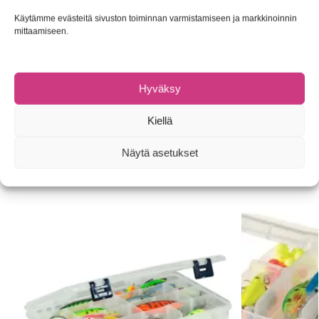
Vedenpitävä ja kestävä
Käytämme evästeitä sivuston toiminnan varmistamiseen ja markkinoinnin
mittaamiseen.
Vetoketjussa kaksi ylisuurta vedintä
Irrotettava olkahihna
Hyväksy
Tuotetunnus (SKU):
Ei saatavilla/-tietoa
Osasto:
Pakit, rasiat ja laukut
Kiellä
Tuotemerkki:
Savage Gear
Näytä asetukset
Tutustu myös