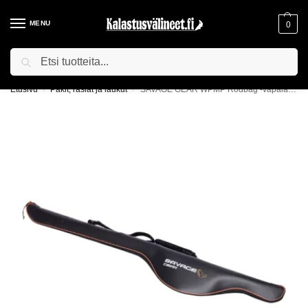
MENU
0
Haku
ILMAINEN TOIMITUS YLI 75€ TILAUKSILLE!
Etusivu
Pakit, rasiat ja laukut
SAVAGE GEAR WPMP Rodbag -vapalaukku
/
/