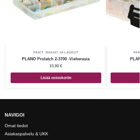
PAKIT, RASIAT JA LAUKUT
PAK
PLANO Prolatch 2-3700 -Vieherasia
PLAN
10,90
€
Lisää ostoskoriin
NAVIGOI
Omat tiedot
Asiakaspalvelu & UKK