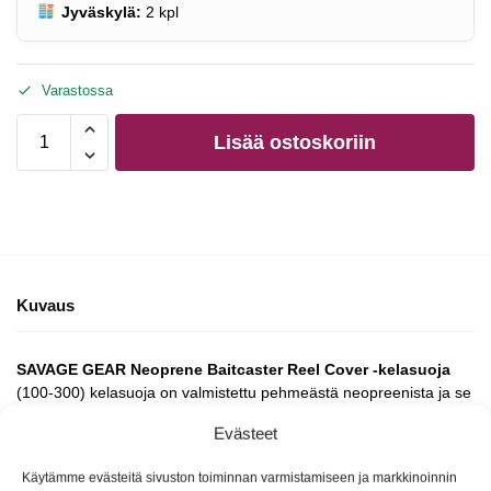
Jyväskylä:
2
kpl
Varastossa
Lisää ostoskoriin
Kuvaus
SAVAGE GEAR Neoprene Baitcaster Reel Cover -kelasuoja
(100-300) kelasuoja on valmistettu pehmeästä neopreenista ja se
suojaa hyrräkelaasi matkustaessa sekä vesillä liikkuessa. Kelan
Evästeet
suoja on suunnitteltu heittohyrräkelalle ja suojan voi asettaa
kelaan sen ollessa vavassa kiinni tai irrallaan.
Käytämme evästeitä sivuston toiminnan varmistamiseen ja markkinoinnin