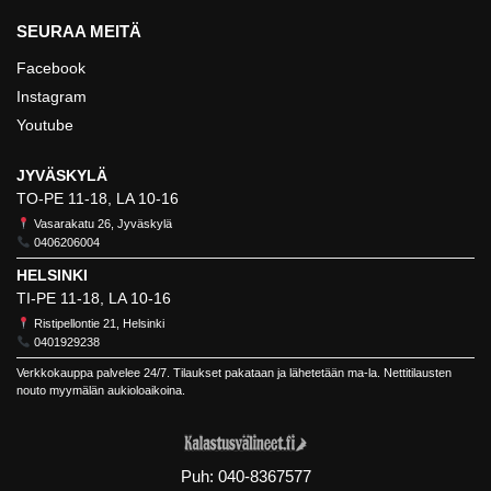
SEURAA MEITÄ
Facebook
Instagram
Youtube
JYVÄSKYLÄ
TO-PE 11-18, LA 10-16
Vasarakatu 26, Jyväskylä
0406206004
HELSINKI
TI-PE 11-18, LA 10-16
Ristipellontie 21, Helsinki
0401929238
Verkkokauppa palvelee 24/7. Tilaukset pakataan ja lähetetään ma-la. Nettitilausten
nouto myymälän aukioloaikoina.
Puh:
040-8367577