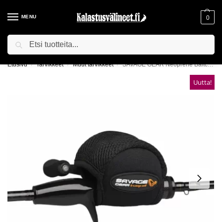
MENU
0
Haku
ILMAINEN TOIMITUS YLI 75€ TILAUKSILLE!
Etusivu
Tarvikkeet
Muut tarvikkeet
SAVAGE GEAR Neoprene Baitcaster Reel Cover -kelasuoja
/
/
/
Uutta!