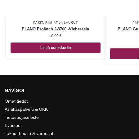
PAKIT, RASIAT JA LAUKUT
PAK
PLANO Prolatch 2-3700 -Vieherasia
PLANO Guid
10,90
€
Lisää ostoskoriin
NAVIGOI
Omat tiedot
Asiakaspalvelu & UKK
Tietosuojaseloste
Evästeet
Takuu, huolto & varaosat