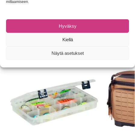
mittaamiseen.
Tuotetunnus (SKU):
5706301759504
Osastot:
Hyrräkelat
,
Muut tarvikkeet
,
Pakit, rasiat ja laukut
Tuotemerkki:
Savage Gear
Hyväksy
Kiellä
Tutustu myös
Näytä asetukset