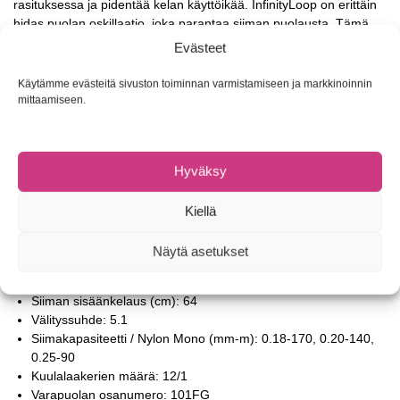
rasituksessa ja pidentää kelan käyttöikää. InfinityLoop on erittäin
hidas puolan oskillaatio, joka parantaa siiman puolausta. Tämä
vähentää mitattavasti siiman kitkaa heitossa ja parantaa
Evästeet
suorituskykyä heitossa. InfinityDrive mahdollistaa voimakkaan,
mutta kevyen kelauksen myös raskaassa kuormituksessa, ja
Käytämme evästeitä sivuston toiminnan varmistamiseen ja markkinoinnin
ääritilanteissakin kelaus pysyy tasaisena ja hallittuna.
mittaamiseen.
Häiriöttömän siimanhallinnan takaamiseksi on kehitetty täysin uusi
Anti-Twist Fin -ominaisuus, joka säätelee siiman kulkua kelalle.
Hyväksy
Lisäksi uusi Duracross-jarrujärjestelmä parantaa jarrun
tasaisuutta, kestävyyttä ja tartutusvoimaa.
Kiellä
1000
Näytä asetukset
Versio: 1000
Paino (g): 165
Siiman sisäänkelaus (cm): 64
Välityssuhde: 5.1
Siimakapasiteetti / Nylon Mono (mm-m): 0.18-170, 0.20-140,
0.25-90
Kuulalaakerien määrä: 12/1
Varapuolan osanumero: 101FG