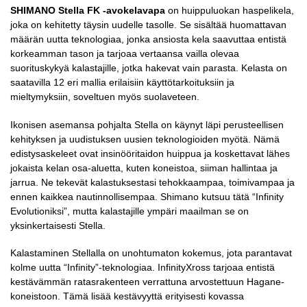
SHIMANO Stella FK -avokelavapa
on huippuluokan haspelikela,
joka on kehitetty täysin uudelle tasolle. Se sisältää huomattavan
määrän uutta teknologiaa, jonka ansiosta kela saavuttaa entistä
korkeamman tason ja tarjoaa vertaansa vailla olevaa
suorituskykyä kalastajille, jotka hakevat vain parasta. Kelasta on
saatavilla 12 eri mallia erilaisiin käyttötarkoituksiin ja
mieltymyksiin, soveltuen myös suolaveteen.
Ikonisen asemansa pohjalta Stella on käynyt läpi perusteellisen
kehityksen ja uudistuksen uusien teknologioiden myötä. Nämä
edistysaskeleet ovat insinööritaidon huippua ja koskettavat lähes
jokaista kelan osa-aluetta, kuten koneistoa, siiman hallintaa ja
jarrua. Ne tekevät kalastuksestasi tehokkaampaa, toimivampaa ja
ennen kaikkea nautinnollisempaa. Shimano kutsuu tätä “Infinity
Evolutioniksi”, mutta kalastajille ympäri maailman se on
yksinkertaisesti Stella.
Kalastaminen Stellalla on unohtumaton kokemus, jota parantavat
kolme uutta “Infinity”-teknologiaa. InfinityXross tarjoaa entistä
kestävämmän ratasrakenteen verrattuna arvostettuun Hagane-
koneistoon. Tämä lisää kestävyyttä erityisesti kovassa