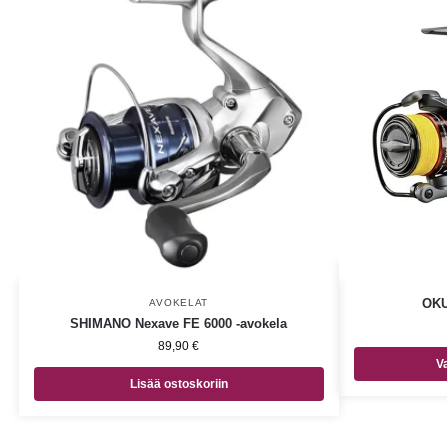
OKU
AVOKELAT
SHIMANO Nexave FE 6000 -avokela
89,90
€
Va
Lisää ostoskoriin