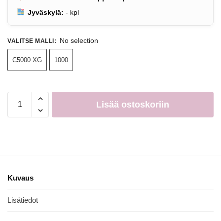
Jyväskylä:
-
kpl
No selection
VALITSE MALLI
:
C5000 XG
1000
Lisää ostoskoriin
Kuvaus
Lisätiedot