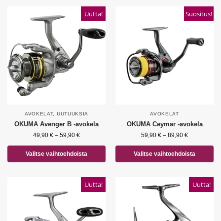
Uutta!
Suositus!
AVOKELAT
,
UUTUUKSIA
AVOKELAT
OKUMA Avenger B -avokela
OKUMA Ceymar -avokela
49,90
€
–
59,90
€
59,90
€
–
89,90
€
Valitse vaihtoehdoista
Valitse vaihtoehdoista
Uutta!
Uutta!