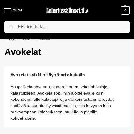
MENU
0
Haku
ILMAINEN TOIMITUS YLI 75€ TILAUKSILLE!
Etusivu
Kelat
Avokelat
/
/
Avokelat
Avokelat kaikkiin käyttötarkoituksiin
Haspelikela ahvenen, kuhan, hauen sekä lohikalojen
kalastukseen. Avokela sopii niin aloittelevalle kuin
kokeneemmalle kalastajalle ja valikoimastamme löydät
kestäviä ja suorituskykyisiä malleja, niin kevyeen kuin
raskaampaan kalastukseen, suurille ja pienille
kohdekaloille.