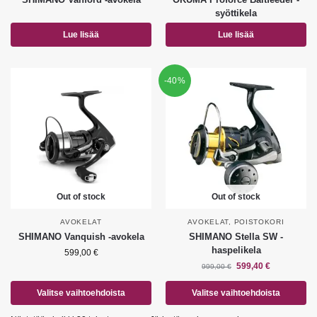
syöttikela
Lue lisää
Lue lisää
-40%
Out of stock
Out of stock
AVOKELAT
AVOKELAT
,
POISTOKORI
SHIMANO Vanquish -avokela
SHIMANO Stella SW -
haspelikela
599,00
€
599,40
€
999,00
€
Valitse vaihtoehdoista
Valitse vaihtoehdoista