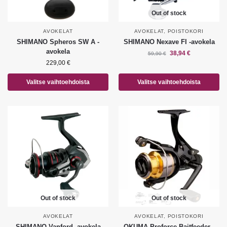
Out of stock
AVOKELAT
AVOKELAT
,
POISTOKORI
SHIMANO Spheros SW A -
SHIMANO Nexave FI -avokela
avokela
38,94
€
59,90
€
229,00
€
Valitse vaihtoehdoista
Valitse vaihtoehdoista
Out of stock
Out of stock
AVOKELAT
AVOKELAT
,
POISTOKORI
SHIMANO Vanford -avokela
OKUMA Proforce Baitfeeder -