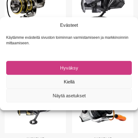
Evästeet
AVOKELAT
AVOKELAT
Käytämme evästeitä sivuston toiminnan varmistamiseen ja markkinoinnin
OKUMA Inspira ISX-A -avokela
SHIMANO Aero BB -avokela
mittaamiseen.
99,90
€
–
119,90
€
79,90
€
Valitse vaihtoehdoista
Valitse vaihtoehdoista
Hyväksy
Kiellä
Näytä asetukset