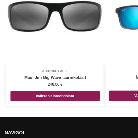
AURINKOLASIT
M
Maui Jim Big Wave -aurinkolasit
248,00
€
Va
Valitse vaihtoehdoista
NAVIGOI