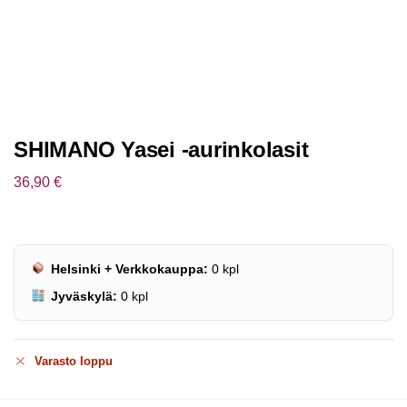
SHIMANO Yasei -aurinkolasit
36,90
€
Helsinki + Verkkokauppa:
0
kpl
Jyväskylä:
0
kpl
Varasto loppu