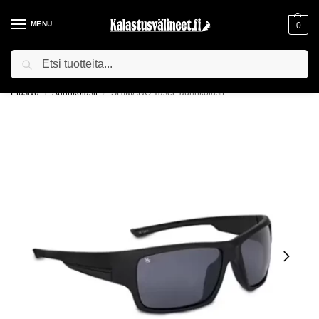
MENU
0
Haku
ILMAINEN TOIMITUS YLI 75€ TILAUKSILLE!
Etusivu
Aurinkolasit
SHIMANO Yasei -aurinkolasit
/
/