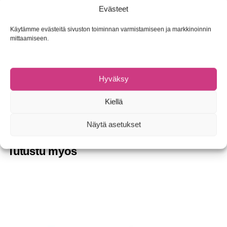
Kokonaisleveys noin 13,5cm
Evästeet
Linssin korkeus noin 4cm
Linssin leveys noin 6cm
Käytämme evästeitä sivuston toiminnan varmistamiseen ja markkinoinnin
Aurinkolasit toimitetaan suojapussissa ja kovakantisessa
mittaamiseen.
vetoketjullisessa suojakotelossa
Takuu 2 vuotta materiaali- ja valmistusvirheille, takuuehdot
toimitetaan lasien mukana
Hyväksy
Tuotetunnus (SKU):
8717009846875
Kiellä
Osasto:
Aurinkolasit
Tuotemerkki:
Shimano
Näytä asetukset
Tutustu myös