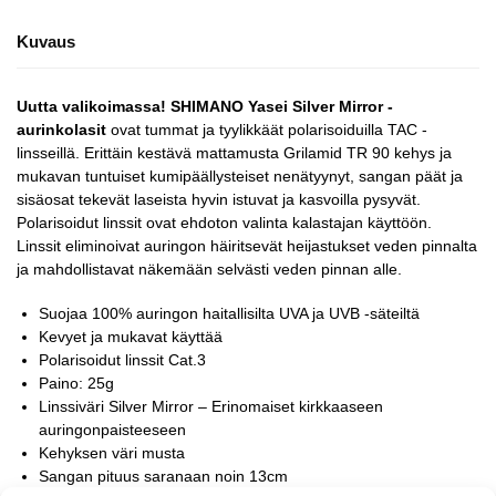
Kuvaus
Uutta valikoimassa! SHIMANO Yasei Silver Mirror -
aurinkolasit
ovat tummat ja tyylikkäät polarisoiduilla TAC -
linsseillä. Erittäin kestävä mattamusta Grilamid TR 90 kehys ja
mukavan tuntuiset kumipäällysteiset nenätyynyt, sangan päät ja
sisäosat tekevät laseista hyvin istuvat ja kasvoilla pysyvät.
Polarisoidut linssit ovat ehdoton valinta kalastajan käyttöön.
Linssit eliminoivat auringon häiritsevät heijastukset veden pinnalta
ja mahdollistavat näkemään selvästi veden pinnan alle.
Suojaa 100% auringon haitallisilta UVA ja UVB -säteiltä
Kevyet ja mukavat käyttää
Polarisoidut linssit Cat.3
Paino: 25g
Linssiväri Silver Mirror – Erinomaiset kirkkaaseen
auringonpaisteeseen
Kehyksen väri musta
Sangan pituus saranaan noin 13cm