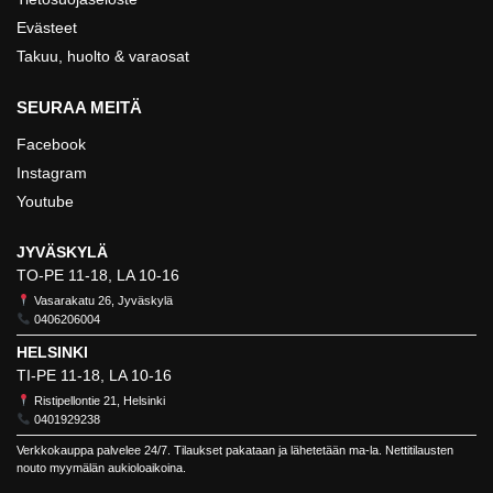
Evästeet
Takuu, huolto & varaosat
SEURAA MEITÄ
Facebook
Instagram
Youtube
JYVÄSKYLÄ
TO-PE 11-18, LA 10-16
Vasarakatu 26, Jyväskylä
0406206004
HELSINKI
TI-PE 11-18, LA 10-16
Ristipellontie 21, Helsinki
0401929238
Verkkokauppa palvelee 24/7. Tilaukset pakataan ja lähetetään ma-la. Nettitilausten
nouto myymälän aukioloaikoina.