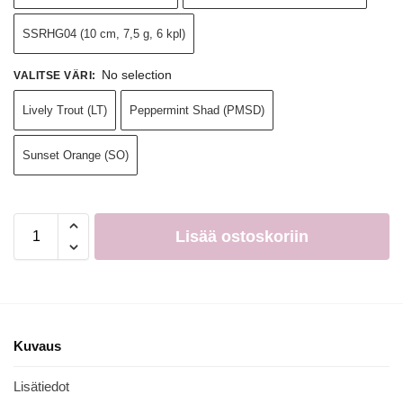
SSRHG04 (10 cm, 7,5 g, 6 kpl)
No selection
VALITSE VÄRI
:
Lively Trout (LT)
Peppermint Shad (PMSD)
Sunset Orange (SO)
Lisää ostoskoriin
Kuvaus
Lisätiedot