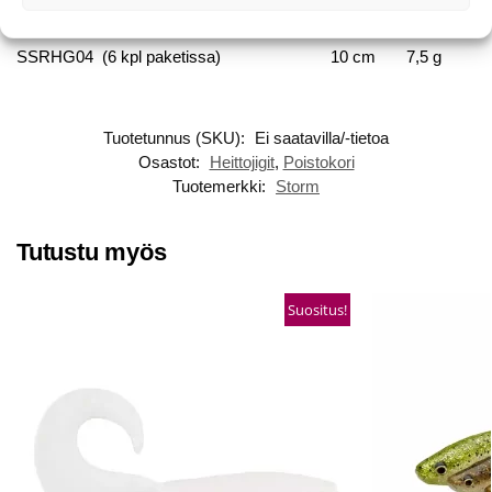
SSRHG03 (7 kpl paketissa)
7,5 cm
3,5 g
SSRHG04 (6 kpl paketissa)
10 cm
7,5 g
Tuotetunnus (SKU):
Ei saatavilla/-tietoa
Osastot:
Heittojigit
,
Poistokori
Tuotemerkki:
Storm
Tutustu myös
Suositus!