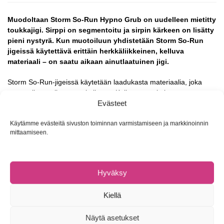
Muodoltaan Storm So-Run Hypno Grub on uudelleen mietitty
toukkajigi. Sirppi on segmentoitu ja sirpin kärkeen on lisätty
pieni nystyrä. Kun muotoiluun yhdistetään Storm So-Run
jigeissä käytettävä erittäin herkkäliikkeinen, kelluva
materiaali – on saatu aikaan ainutlaatuinen jigi.
Storm So-Run-jigeissä käytetään laadukasta materiaalia, joka
normaalista poiketen on kelluvaa. Kelluvuus tarkoittaa
herkkäliikkeisyyttä ja pyytävyyttä.
Evästeet
Storm So-Run -jigien muotoilussa on huomioitu myös erilaiset
Käytämme evästeitä sivuston toiminnan varmistamiseen ja markkinoinnin
mittaamiseen.
kalastustekniikat. Sen rungon ylä- ja alapinnassa on syvennykset,
jotka mahdollistavat jigin monipuolisen koukuttamisen mm.
weedless- eli ruovikkosuojauksia.
Hyväksy
Kiellä
Malli
Pituus
Paino
SSRHG02 (8 kpl paketissa)
5 cm
2 g
Näytä asetukset