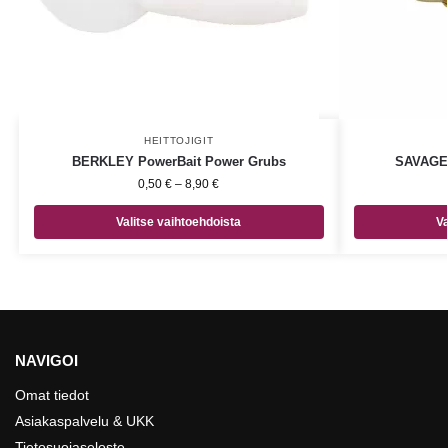
HEITTOJIGIT
BERKLEY PowerBait Power Grubs
SAVAGE 
0,50
€
–
8,90
€
Valitse vaihtoehdoista
Va
NAVIGOI
Omat tiedot
Asiakaspalvelu & UKK
Tietosuojaseloste