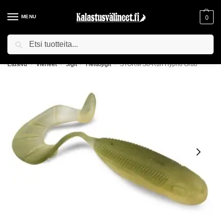
MENU
0
Haku
ILMAINEN TOIMITUS YLI 75€ TILAUKSILLE!
Etusivu
Vieheet
Jigit
Heittojigit
STORM So-Run Hypno Grub
/
/
/
/