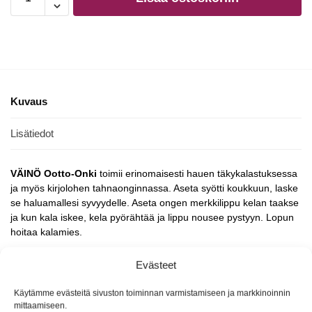
Kuvaus
Lisätiedot
VÄINÖ Ootto-Onki
toimii erinomaisesti hauen täkykalastuksessa
ja myös kirjolohen tahnaonginnassa. Aseta syötti koukkuun, laske
se haluamallesi syvyydelle. Aseta ongen merkkilippu kelan taakse
ja kun kala iskee, kela pyörähtää ja lippu nousee pystyyn. Lopun
hoitaa kalamies.
1kpl/pakkaus
Evästeet
Ei sisällä siimaa
Käytämme evästeitä sivuston toiminnan varmistamiseen ja markkinoinnin
mittaamiseen.