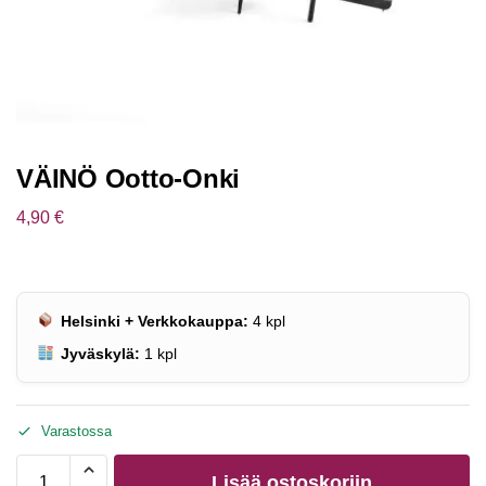
VÄINÖ Ootto-Onki
4,90
€
Helsinki + Verkkokauppa:
4
kpl
Jyväskylä:
1
kpl
Varastossa
Lisää ostoskoriin