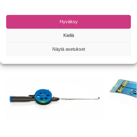
Tuotetunnus (SKU):
6438212023335
Osastot:
Pilkkivavat
,
Pilkkivavat
Tuotemerkki:
Väinö
Hyväksy
Tutustu myös
Kiellä
Näytä asetukset