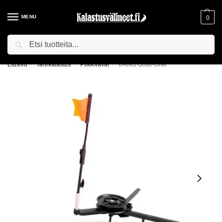
MENU
0
Haku
ILMAINEN TOIMITUS YLI 75€ TILAUKSILLE!
Etusivu
Talvikalastus
Pilkkivavat
VÄINÖ Ootto-Onki
/
/
/