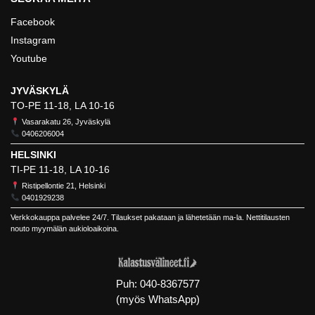
Facebook
Instagram
Youtube
JYVÄSKYLÄ
TO-PE 11-18, LA 10-16
Vasarakatu 26, Jyväskylä
0406206004
HELSINKI
TI-PE 11-18, LA 10-16
Ristipellontie 21, Helsinki
0401929238
Verkkokauppa palvelee 24/7. Tilaukset pakataan ja lähetetään ma-la. Nettitilausten
nouto myymälän aukioloaikoina.
Puh:
040-8367577
(myös WhatsApp)