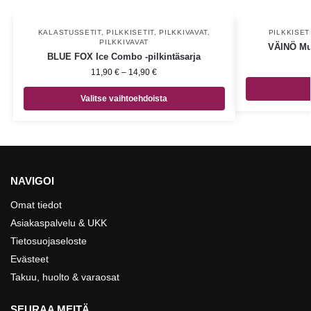
KALASTUSSETIT
,
PILKKISETIT
,
PILKKIVAVAT
,
PILKKISET
PILKKIVAVAT
VÄINÖ Mul
BLUE FOX Ice Combo -pilkintäsarja
11,90
€
–
14,90
€
Valitse vaihtoehdoista
NAVIGOI
Omat tiedot
Asiakaspalvelu & UKK
Tietosuojaseloste
Evästeet
Takuu, huolto & varaosat
SEURAA MEITÄ