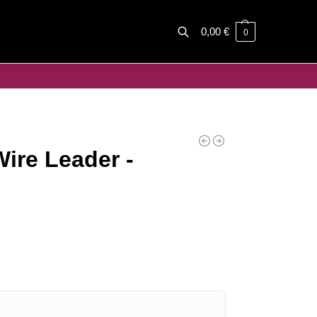
0,00
€
0
Haku
ire Leader -