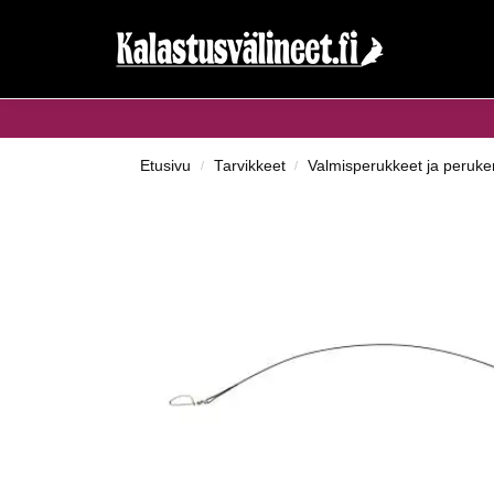
Haku...
Etusivu
Tarvikkeet
Valmisperukkeet ja perukem
/
/