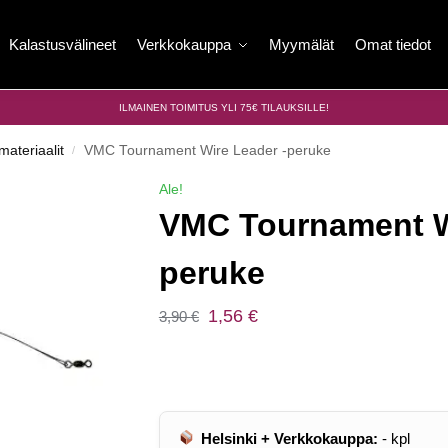
Kalastusvälineet
Verkkokauppa
Myymälät
Omat tiedot
ILMAINEN TOIMITUS YLI 75€ TILAUKSILLE!
ateriaalit
VMC Tournament Wire Leader -peruke
/
Ale!
VMC Tournament W
peruke
1,56
€
3,90
€
Helsinki + Verkkokauppa:
-
kpl