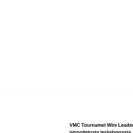
VMC Tournamet Wire Leader -
pinnoitetusta teräslangasta.