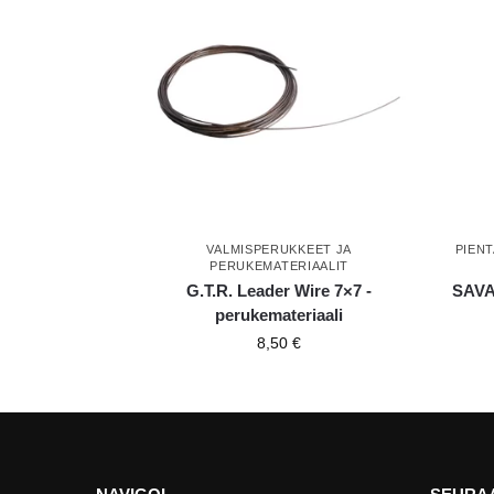
VALMISPERUKKEET JA
PIEN
PERUKEMATERIAALIT
G.T.R. Leader Wire 7×7 -
SAVA
perukemateriaali
8,50
€