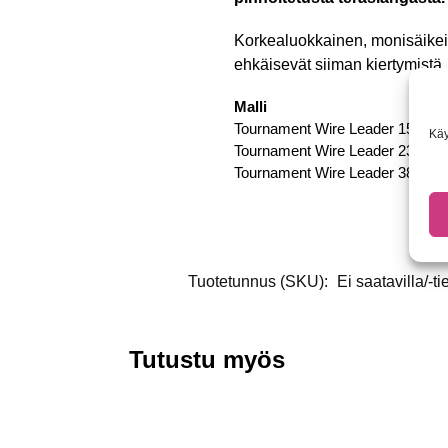
Korkealuokkainen, monisäikein
ehkäisevät siiman kiertymistä. 
Malli
Tournament Wire Leader 15cm 18
Käy
Tournament Wire Leader 23cm 18
Tournament Wire Leader 38cm 55
Tuotetunnus (SKU):
Ei saatavilla/-ti
Tutustu myös