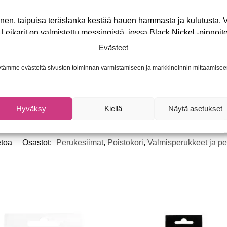
en, taipuisa teräslanka kestää hauen hammasta ja kulutusta. V
Leikarit on valmistettu messingistä, jossa Black Nickel -pinnoite
Evästeet
kg 3 kpl -peruke
tämme evästeitä sivuston toiminnan varmistamiseen ja markkinoinnin mittaamisee
kg 3 kpl -peruke
kg 3 kpl -peruke
Hyväksy
Kiellä
Näytä asetukset
etoa
Osastot:
Perukesiimat
,
Poistokori
,
Valmisperukkeet ja pe