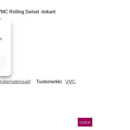
MC Rolling Swivel -leikarit
.
n.
rukemateriaalit
Tuotemerkki:
VMC
Uutta!