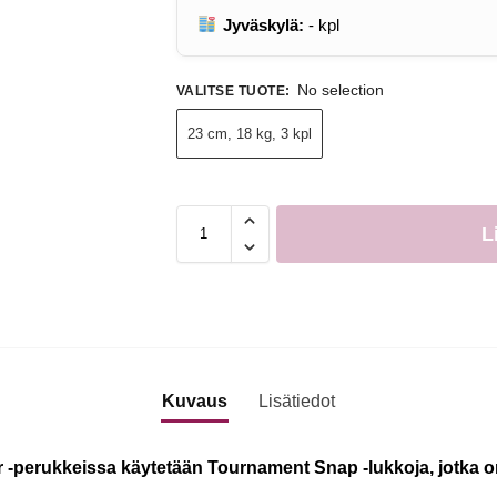
Jyväskylä:
-
kpl
No selection
VALITSE TUOTE
:
23 cm, 18 kg, 3 kpl
L
Kuvaus
Lisätiedot
perukkeissa käytetään Tournament Snap -lukkoja, jotka on 