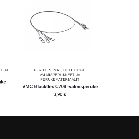
T JA
PERUKESIIMAT
,
UUTUUKSIA
,
VALMISPERUKKEET JA
PERUKEMATERIAALIT
uke
VMC Blackflex C708 -valmisperuke
3,90
€