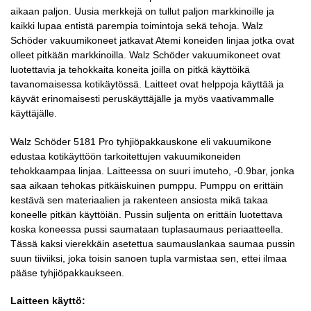
aikaan paljon. Uusia merkkejä on tullut paljon markkinoille ja
kaikki lupaa entistä parempia toimintoja sekä tehoja. Walz
Schöder vakuumikoneet jatkavat Atemi koneiden linjaa jotka ovat
olleet pitkään markkinoilla. Walz Schöder vakuumikoneet ovat
luotettavia ja tehokkaita koneita joilla on pitkä käyttöikä
tavanomaisessa kotikäytössä. Laitteet ovat helppoja käyttää ja
käyvät erinomaisesti peruskäyttäjälle ja myös vaativammalle
käyttäjälle.
Walz Schöder 5181 Pro tyhjiöpakkauskone eli vakuumikone
edustaa kotikäyttöön tarkoitettujen vakuumikoneiden
tehokkaampaa linjaa. Laitteessa on suuri imuteho, -0.9bar, jonka
saa aikaan tehokas pitkäiskuinen pumppu. Pumppu on erittäin
kestävä sen materiaalien ja rakenteen ansiosta mikä takaa
koneelle pitkän käyttöiän. Pussin suljenta on erittäin luotettava
koska koneessa pussi saumataan tuplasaumaus periaatteella.
Tässä kaksi vierekkäin asetettua saumauslankaa saumaa pussin
suun tiiviiksi, joka toisin sanoen tupla varmistaa sen, ettei ilmaa
pääse tyhjiöpakkaukseen.
Laitteen käyttö: