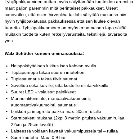
Tyhjiöpakkaaminen auttaa myös säilyttämään tuotteiden aromit ja
maut paljon paremmin mitä perinteiset pakkaukset. Useat
sanovatkin, että esim. hirvenliha tai lohi säilyttää makunsa niin
hyvin tyhjiöpakatussa pakkauksessa että sen luulee olevan
tuoretta. Tyhjiöpakkaaminen on myös erinomainen tapa säilöä
muitakin tuotteita kuten retkeilyvarusteita, tekstiilejä, tavaraoita
yms.
Walz Schöder koneen ominaisuuksia:
Helppokäyttöinen lukitus ison kahvan avulla
Tuplapumppu takaa suuren imutehon
Tuplasaumaus takaa tiiviit saumat
Soveltuu sekä kuiville, että kosteille elintarvikkeille
Suuret LED – valaistut painikkeet
Marinointitoiminto, manuaalivakuumointi,
automaattivakuumointi, saumaus
Leikkuri ja integroitu paikka max. 30cm rullalle
Starttipaketti mukana (2kpl 3 metrin pituista vakuumirullaa,
22cm ja 28cm leveät)
Laitteessa voidaan käyttää vakuumipusseja tai – rullaa
Suuri imuteho: Max -0,9 bar