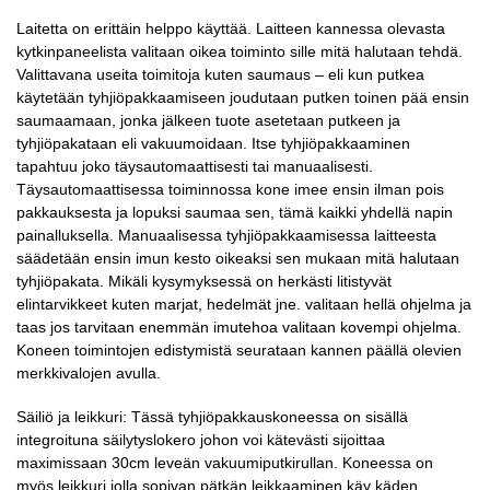
Laitetta on erittäin helppo käyttää. Laitteen kannessa olevasta
kytkinpaneelista valitaan oikea toiminto sille mitä halutaan tehdä.
Valittavana useita toimitoja kuten saumaus – eli kun putkea
käytetään tyhjiöpakkaamiseen joudutaan putken toinen pää ensin
saumaamaan, jonka jälkeen tuote asetetaan putkeen ja
tyhjiöpakataan eli vakuumoidaan. Itse tyhjiöpakkaaminen
tapahtuu joko täysautomaattisesti tai manuaalisesti.
Täysautomaattisessa toiminnossa kone imee ensin ilman pois
pakkauksesta ja lopuksi saumaa sen, tämä kaikki yhdellä napin
painalluksella. Manuaalisessa tyhjiöpakkaamisessa laitteesta
säädetään ensin imun kesto oikeaksi sen mukaan mitä halutaan
tyhjiöpakata. Mikäli kysymyksessä on herkästi litistyvät
elintarvikkeet kuten marjat, hedelmät jne. valitaan hellä ohjelma ja
taas jos tarvitaan enemmän imutehoa valitaan kovempi ohjelma.
Koneen toimintojen edistymistä seurataan kannen päällä olevien
merkkivalojen avulla.
Säiliö ja leikkuri: Tässä tyhjiöpakkauskoneessa on sisällä
integroituna säilytyslokero johon voi kätevästi sijoittaa
maximissaan 30cm leveän vakuumiputkirullan. Koneessa on
myös leikkuri jolla sopivan pätkän leikkaaminen käy käden