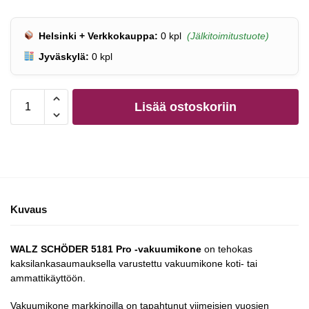
Helsinki + Verkkokauppa:
0
kpl
(Jälkitoimitustuote)
Jyväskylä:
0
kpl
Lisää ostoskoriin
Kuvaus
WALZ SCHÖDER 5181 Pro -vakuumikone
on tehokas
kaksilankasaumauksella varustettu vakuumikone koti- tai
ammattikäyttöön.
Vakuumikone markkinoilla on tapahtunut viimeisien vuosien