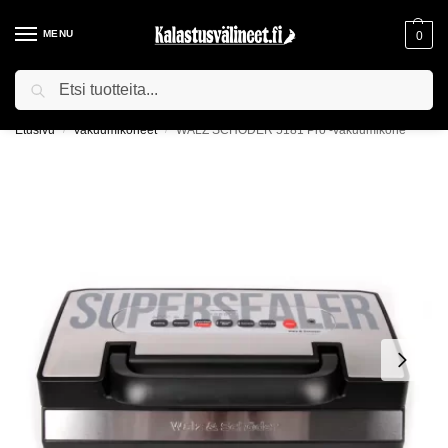
MENU
0
Haku
ILMAINEN TOIMITUS YLI 75€ TILAUKSILLE!
Etusivu
Vakuumikoneet
WALZ SCHÖDER 5181 Pro -vakuumikone
/
/