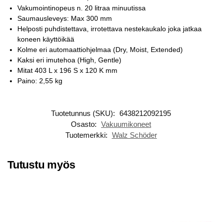
Vakumointinopeus n. 20 litraa minuutissa
Saumausleveys: Max 300 mm
Helposti puhdistettava, irrotettava nestekaukalo joka jatkaa
koneen käyttöikää
Kolme eri automaattiohjelmaa (Dry, Moist, Extended)
Kaksi eri imutehoa (High, Gentle)
Mitat 403 L x 196 S x 120 K mm
Paino: 2,55 kg
Tuotetunnus (SKU):
6438212092195
Osasto:
Vakuumikoneet
Tuotemerkki:
Walz Schöder
Tutustu myös