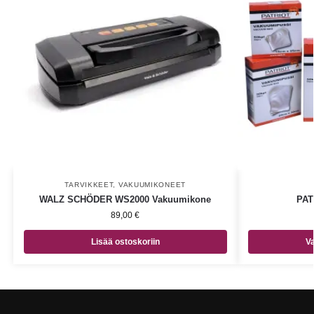
TARVIKKEET
,
VAKUUMIKONEET
WALZ SCHÖDER WS2000 Vakuumikone
PAT
89,00
€
Lisää ostoskoriin
Va