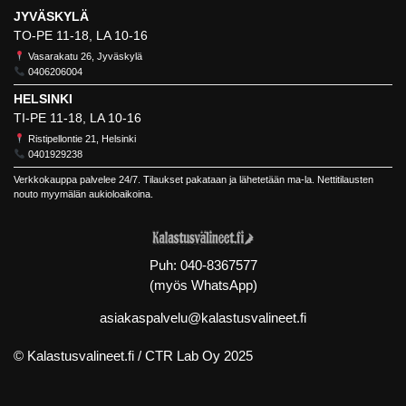
JYVÄSKYLÄ
TO-PE 11-18, LA 10-16
Vasarakatu 26, Jyväskylä
0406206004
HELSINKI
TI-PE 11-18, LA 10-16
Ristipellontie 21, Helsinki
0401929238
Verkkokauppa palvelee 24/7. Tilaukset pakataan ja lähetetään ma-la. Nettitilausten
nouto myymälän aukioloaikoina.
Puh:
040-8367577
(myös WhatsApp)
asiakaspalvelu@kalastusvalineet.fi
© Kalastusvalineet.fi /
CTR Lab Oy
2025