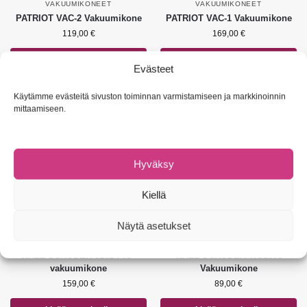
VAKUUMIKONEET
VAKUUMIKONEET
PATRIOT VAC-2 Vakuumikone
PATRIOT VAC-1 Vakuumikone
119,00
€
169,00
€
Lisää ostoskoriin
Lisää ostoskoriin
Evästeet
Käytämme evästeitä sivuston toiminnan varmistamiseen ja markkinoinnin
mittaamiseen.
Hyväksy
Kiellä
Näytä asetukset
VAKUUMIKONEET
TARVIKKEET
,
VAKUUMIKONEET
WALZ SCHÖDER 5181 Pro -
WALZ SCHÖDER WS2000
vakuumikone
Vakuumikone
159,00
€
89,00
€