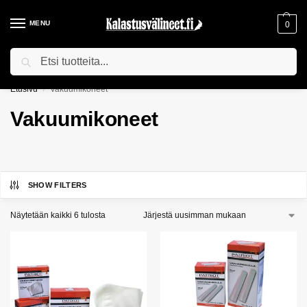
MENU
0
Haku
ILMAINEN TOIMITUS YLI 75€ TILAUKSILLE!
Etusivu
Vakuumikoneet
/
Vakuumikoneet
SHOW FILTERS
Näytetään kaikki 6 tulosta