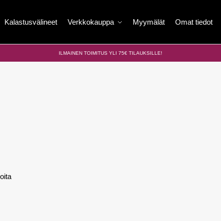
Kalastusvälineet
Verkkokauppa
Myymälät
Omat tiedot
ILMAINEN TOIMITUS YLI 75€ TILAUKSILLE!
oita