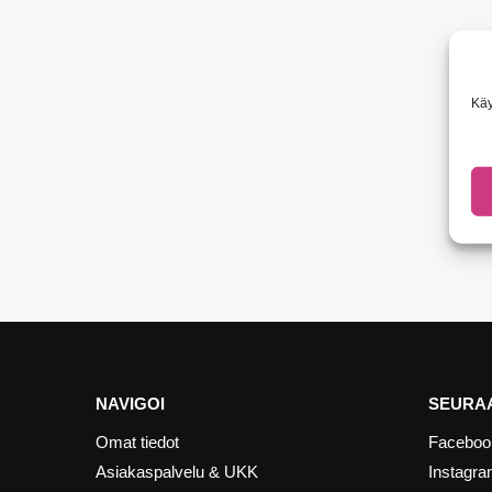
Käy
NAVIGOI
SEURAA
Omat tiedot
Faceboo
Asiakaspalvelu & UKK
Instagr