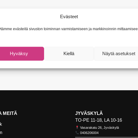
Evästeet
tämme evästeitä sivuston toiminnan varmistamiseen ja markkinoinnin mittaamisee
Hyväksy
Kiellä
Näytä asetukset
 MEITÄ
JYVÄSKYLÄ
TO-PE 11-18, LA 10-16
k
Vasarakatu 26, Jyväskylä
am
0406206004