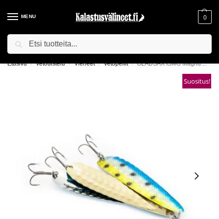
MENU
0
Haku
ILMAINEN TOIMITUS YLI 75€ TILAUKSILLE!
Etusivu
Vetouistelu
Vieheet
Vetopellit
GLADSAX ISMO Magnum vetopelti
/
/
/
/
Suositus!