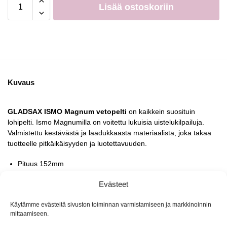
Lisää ostoskoriin
Kuvaus
GLADSAX ISMO Magnum vetopelti
on kaikkein suosituin
lohipelti. Ismo Magnumilla on voitettu lukuisia uistelukilpailuja.
Valmistettu kestävästä ja laadukkaasta materiaalista, joka takaa
tuotteelle pitkäikäisyyden ja luotettavuuden.
Pituus 152mm
Kalastavat värit
Evästeet
Korkea laatu
Materiaali ruostumaton teräs
Käytämme evästeitä sivuston toiminnan varmistamiseen ja markkinoinnin
Suositeltu vetonopeus n. 5km/t
mittaamiseen.
Valmistettu Ruotsissa