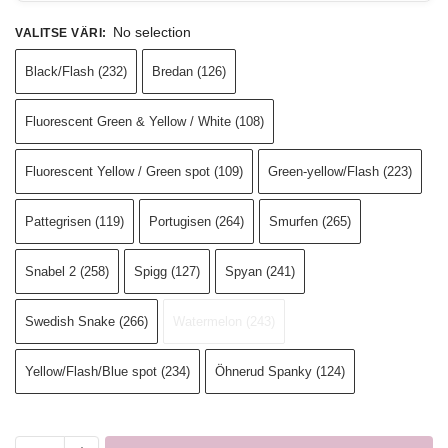
No selection
VALITSE VÄRI
:
Black/Flash (232)
Bredan (126)
Fluorescent Green & Yellow / White (108)
Fluorescent Yellow / Green spot (109)
Green-yellow/Flash (223)
Pattegrisen (119)
Portugisen (264)
Smurfen (265)
Snabel 2 (258)
Spigg (127)
Spyan (241)
Swedish Snake (266)
Watermelon (243)
Yellow/Flash/Blue spot (234)
Öhnerud Spanky (124)