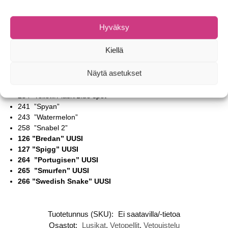
Värivaihtoehdot (kaikissa tausta hopeanvärinen)
Hyväksy
108 Fluorescent Green & Yellow / White
109 Fluorescent Yellow / Green spot
Kiellä
119 ”Pattegrisen”
124 ”Öhnerud Spanky”
Näytä asetukset
223 Green-yellow/Flash
232 Black/Flash
234 Yellow/Flash/Blue spot
241 ”Spyan”
243 ”Watermelon”
258 ”Snabel 2”
126 ”Bredan” UUSI
127 ”Spigg” UUSI
264 ”Portugisen” UUSI
265 ”Smurfen” UUSI
266 ”Swedish Snake” UUSI
Tuotetunnus (SKU):
Ei saatavilla/-tietoa
Osastot:
Lusikat
,
Vetopellit
,
Vetouistelu