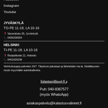
Instagram
Youtube
JYVÄSKYLÄ
TO-PE 11-18, LA 10-16
Vasarakatu 26, Jyväskylä
0406206004
HELSINKI
TI-PE 11-18, LA 10-16
Ristipellontie 21, Helsinki
0401929238
Verkkokauppa palvelee 24/7. Tilaukset pakataan ja lähetetään ma-la. Nettitilausten
nouto myymälän aukioloaikoina.
Puh:
040-8367577
(myös WhatsApp)
asiakaspalvelu@kalastusvalineet.fi