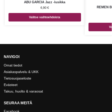
ABU GARCIA Jazz -lusikka
REMEN BL
6,90
€
Valitse vaihtoehdoista
Va
NAVIGOI
Omat tiedot
Asiakaspalvelu & UKK
Tietosuojaseloste
Evästeet
Takuu, huolto & varaosat
SEURAA MEITÄ
Facebook