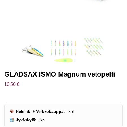
GLADSAX ISMO Magnum vetopelti
10,50
€
Helsinki + Verkkokauppa:
-
kpl
Jyväskylä:
-
kpl