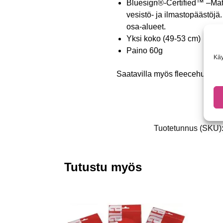
Bluesign®-Certified™
–
Mat
vesistö- ja ilmastopäästöjä.
osa-alueet.
Yksi koko (49-53 cm)
Paino 60g
Käy
Saatavilla myös fleecehuivi t
Tuotetunnus (SKU)
Tutustu myös