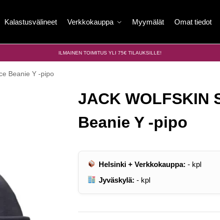
Kalastusvälineet
Verkkokauppa
Myymälät
Omat tiedot
ILMAINEN TOIMITUS YLI 75€ TILAUKSILLE!
e Beanie Y -pipo
JACK WOLFSKIN Sp
Beanie Y -pipo
Helsinki + Verkkokauppa:
-
kpl
Jyväskylä:
-
kpl