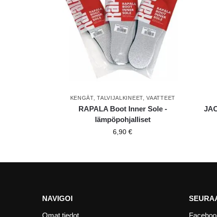
KENGÄT
,
TALVIJALKINEET
,
VAATTEET
RAPALA Boot Inner Sole -
JA
lämpöpohjalliset
6,90
€
NAVIGOI
SEURAA
Omat tiedot
Faceboo