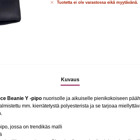
Tuotetta ei ole varastossa eikä myytävänä.
Kuvaus
ce Beanie Y -pipo
nuorisolle ja aikuiselle pienikokoiseen pä
stettu mm. kierrätetystä polyesterista ja se tarjoaa miellytt
n.
po, jossa on trendikäs malli
ä