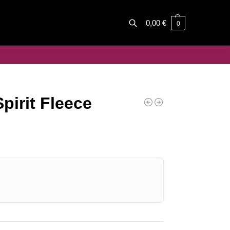
0,00
€
0
Haku
irit Fleece