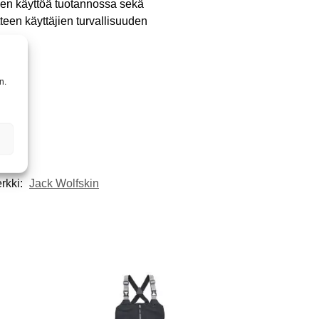
lien käyttöä tuotannossa sekä
teen käyttäjien turvallisuuden
n.
rkki:
Jack Wolfskin