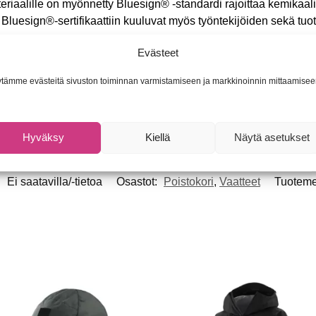
eriaalille on myönnetty Bluesign® -standardi rajoittaa kemikaa
 Bluesign®-sertifikaattiin kuuluvat myös työntekijöiden sekä tuot
Evästeet
tämme evästeitä sivuston toiminnan varmistamiseen ja markkinoinnin mittaamisee
uotteessa
JACK WOLFSKIN Spirit Fleece Loop Y -tuubihuivi
Hyväksy
Kiellä
Näytä asetukset
:
Ei saatavilla/-tietoa
Osastot:
Poistokori
,
Vaatteet
Tuoteme