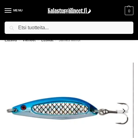
MENU
0
Haku
ILMAINEN TOIMITUS YLI 75€ TILAUKSILLE!
Etusivu
Vieheet
Lusikat
James Mirror
/
/
/