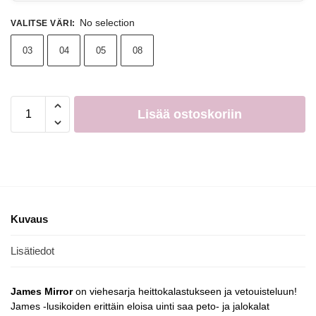
No selection
VALITSE VÄRI
:
03
04
05
08
Lisää ostoskoriin
Kuvaus
Lisätiedot
James Mirror
on viehesarja heittokalastukseen ja vetouisteluun!
James -lusikoiden erittäin eloisa uinti saa peto- ja jalokalat