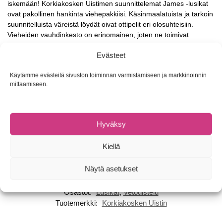
iskemään! Korkiakosken Uistimen suunnittelemat James -lusikat
ovat pakollinen hankinta viehepakkiisi. Käsinmaalatuista ja tarkoin
suunnitelluista väreistä löydät oivat ottipelit eri olosuhteisiin.
Vieheiden vauhdinkesto on erinomainen, joten ne toimivat
mahtavasti myös vetouistelussa.
Evästeet
Suunnittelu Korkiakosken Uistin
Käytämme evästeitä sivuston toiminnan varmistamiseen ja markkinoinnin
Heittokalastukseen ja vetouisteluun
mittaamiseen.
Käsinmaalattu
Erinomainen vauhdinkesto
Erittäin eloisa uinti
Erinomainen kaikille peto- ja jalokaloille
Hyväksy
Pituus: 73mm
Paino: 17g
Kiellä
Koukku: #4 kolmihaarakoukku
Näytä asetukset
Tuotetunnus (SKU):
Ei saatavilla/-tietoa
Osastot:
Lusikat
,
Vetouistelu
Tuotemerkki:
Korkiakosken Uistin