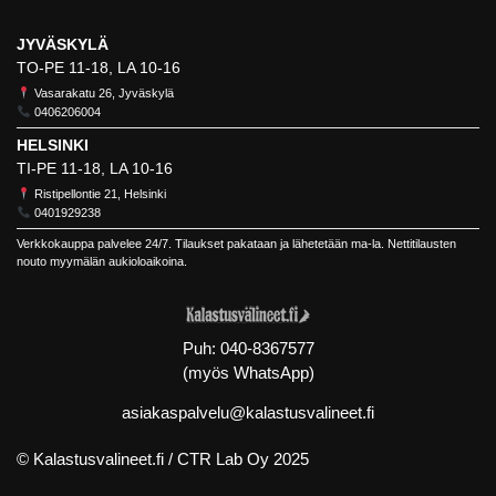
JYVÄSKYLÄ
TO-PE 11-18, LA 10-16
Vasarakatu 26, Jyväskylä
0406206004
HELSINKI
TI-PE 11-18, LA 10-16
Ristipellontie 21, Helsinki
0401929238
Verkkokauppa palvelee 24/7. Tilaukset pakataan ja lähetetään ma-la. Nettitilausten
nouto myymälän aukioloaikoina.
Puh:
040-8367577
(myös WhatsApp)
asiakaspalvelu@kalastusvalineet.fi
© Kalastusvalineet.fi /
CTR Lab Oy
2025