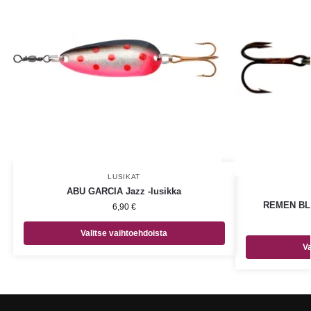
LUSIKAT
ABU GARCIA Jazz -lusikka
REMEN BLU
6,90
€
Valitse vaihtoehdoista
Va