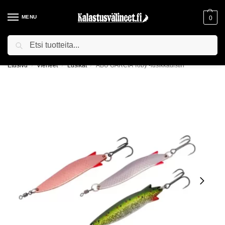
MENU
0
Haku
ILMAINEN TOIMITUS YLI 75€ TILAUKSILLE!
Etusivu
Vieheet
Lusikat
ABU GARCIA Toby -lusikkauistin
/
/
/