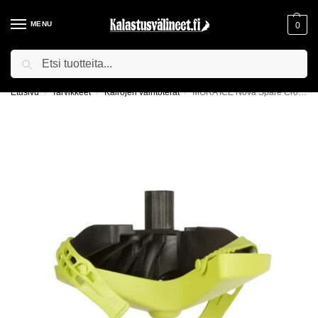
MENU
0
Haku
ILMAINEN TOIMITUS YLI 75€ TILAUKSILLE!
Etusivu
Tarvikkeet
Kairojen vaihtoterät
MORA ICE Nova Spare Crown -teräkruunu
/
/
/