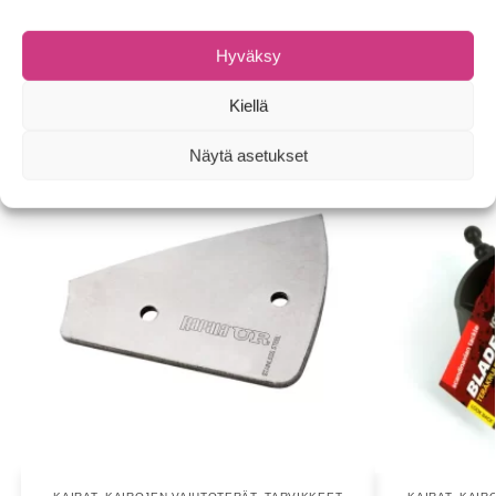
Tuotemerkki:
Mora Ice
Hyväksy
Tutustu myös
Kiellä
Näytä asetukset