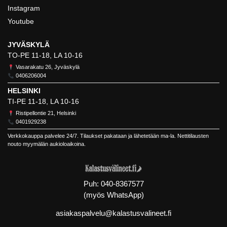
Instagram
Youtube
JYVÄSKYLÄ
TO-PE 11-18, LA 10-16
Vasarakatu 26, Jyväskylä
0406206004
HELSINKI
TI-PE 11-18, LA 10-16
Ristipellontie 21, Helsinki
0401929238
Verkkokauppa palvelee 24/7. Tilaukset pakataan ja lähetetään ma-la. Nettitilausten
nouto myymälän aukioloaikoina.
Puh:
040-8367577
(myös WhatsApp)
asiakaspalvelu@kalastusvalineet.fi