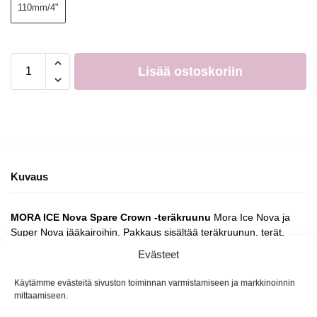
110mm/4"
Lisää ostoskoriin
Kuvaus
MORA ICE Nova Spare Crown -teräkruunu
Mora Ice Nova ja
Super Nova jääkairoihin. Pakkaus sisältää teräkruunun, terät,
suojan sekä tarvittavat asennustarvikkeet.
Evästeet
Käytämme evästeitä sivuston toiminnan varmistamiseen ja markkinoinnin
Tuotetunnus (SKU):
Ei saatavilla/-tietoa
mittaamiseen.
Osasto:
Kairojen vaihtoterät