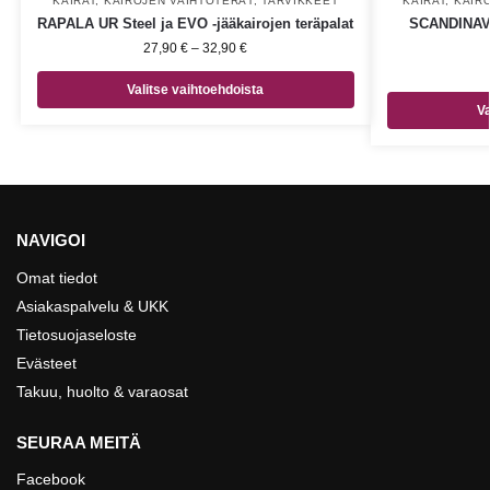
KAIRAT
,
KAIROJEN VAIHTOTERÄT
,
TARVIKKEET
KAIRAT
,
KAIR
RAPALA UR Steel ja EVO -jääkairojen teräpalat
SCANDINAV
27,90
€
–
32,90
€
Valitse vaihtoehdoista
Va
NAVIGOI
Omat tiedot
Asiakaspalvelu & UKK
Tietosuojaseloste
Evästeet
Takuu, huolto & varaosat
SEURAA MEITÄ
Facebook