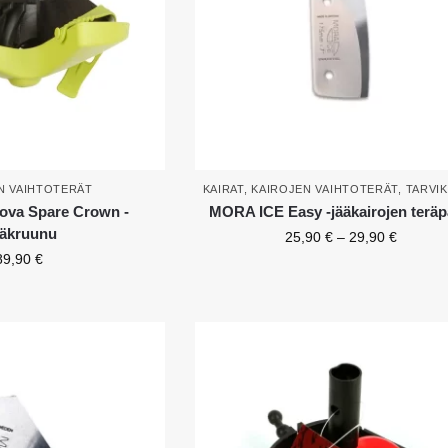
N VAIHTOTERÄT
KAIRAT
,
KAIROJEN VAIHTOTERÄT
,
TARVI
va Spare Crown -
MORA ICE Easy -jääkairojen teräp
räkruunu
25,90
€
–
29,90
€
89,90
€