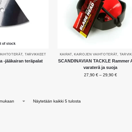
t of stock
VAIHTOTERÄT
,
TARVIKKEET
KAIRAT
,
KAIROJEN VAIHTOTERÄT
,
TARVI
-jääkairan teräpalat
SCANDINAVIAN TACKLE Rammer 
varaterä ja suoja
27,90
€
–
29,90
€
Näytetään kaikki 5 tulosta