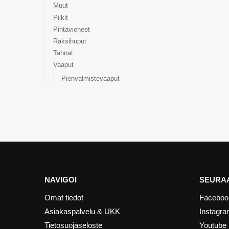
Muut
Pilkit
Pintavieheet
Raksihuput
Tahnat
Vaaput
Pienvalmistevaaput
NAVIGOI
SEURAA
Omat tiedot
Faceboo
Asiakaspalvelu & UKK
Instagr
Tietosuojaseloste
Youtube