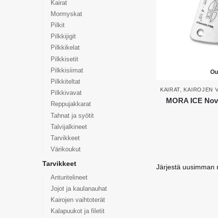
Kairat
Mormyskat
Pilkit
Pilkkijigit
Pilkkikelat
Pilkkisetit
Pilkkisiimat
Ou
Pilkkiteltat
KAIRAT
,
KAIROJEN 
Pilkkivavat
MORA ICE Nova 
Reppujakkarat
Tahnat ja syötit
Talvijalkineet
Tarvikkeet
Värikoukut
Tarvikkeet
Anturitelineet
Jojot ja kaulanauhat
Kairojen vaihtoterät
Kalapuukot ja filetit