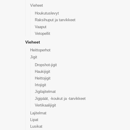
Vieheet
Houkutuslevyt
Raksihuput ja tarvikkeet
Vaaput
Vetopellit
Vieheet
Heittoperhot
Jigit
Dropshot-jigit
Haukijigit
Heittojigit
Irtojigit
Jigilajitelmat
Jigipäät, -koukut ja -tarvikkeet
Vertikaalijigit
Lajitelmat
Lipat
Lusikat