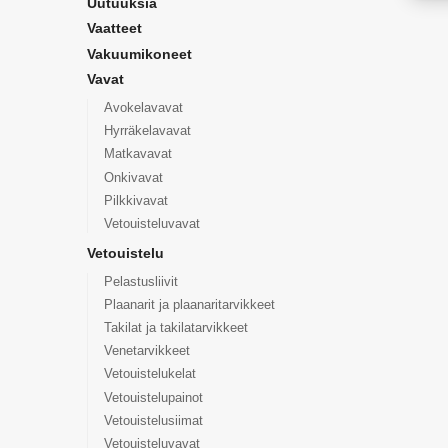
Uutuuksia
Vaatteet
Vakuumikoneet
Vavat
Avokelavavat
Hyrräkelavavat
Matkavavat
Onkivavat
Pilkkivavat
Vetouisteluvavat
Vetouistelu
Pelastusliivit
Plaanarit ja plaanaritarvikkeet
Takilat ja takilatarvikkeet
Venetarvikkeet
Vetouistelukelat
Vetouistelupainot
Vetouistelusiimat
Vetouisteluvavat