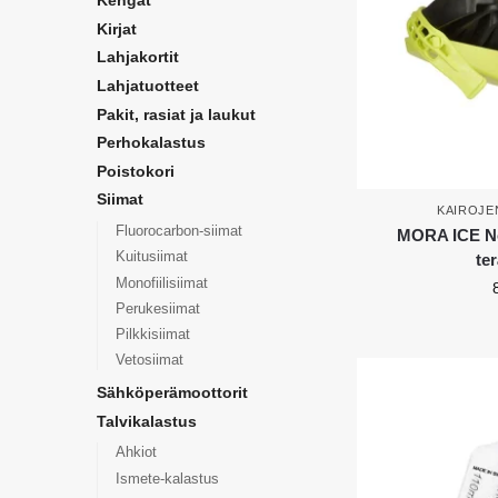
Kengät
Kirjat
Lahjakortit
Lahjatuotteet
Pakit, rasiat ja laukut
Perhokalastus
Poistokori
Siimat
KAIROJE
Fluorocarbon-siimat
MORA ICE No
Kuitusiimat
te
Monofiilisiimat
Perukesiimat
Pilkkisiimat
Vetosiimat
Sähköperämoottorit
Talvikalastus
Ahkiot
Ismete-kalastus