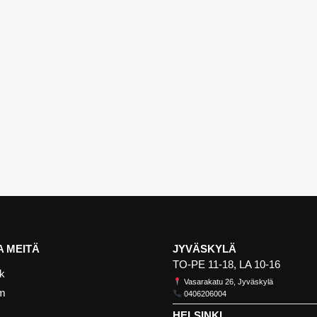
 MEITÄ
JYVÄSKYLÄ
TO-PE 11-18, LA 10-16
k
Vasarakatu 26, Jyväskylä
am
0406206004
HELSINKI