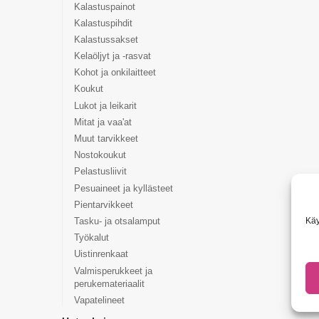
Kalastuspainot
Kalastuspihdit
Kalastussakset
Kelaöljyt ja -rasvat
Kohot ja onkilaitteet
Koukut
Lukot ja leikarit
Mitat ja vaa'at
Muut tarvikkeet
Nostokoukut
Pelastusliivit
Pesuaineet ja kyllästeet
Pientarvikkeet
Käy
Tasku- ja otsalamput
Työkalut
Uistinrenkaat
Valmisperukkeet ja
perukemateriaalit
Vapatelineet