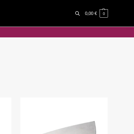
0,00
€
0
Haku