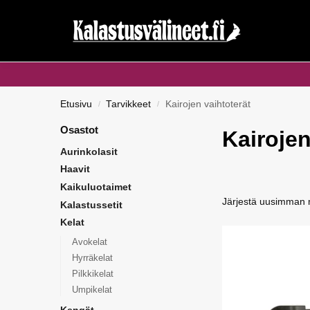
Haku...
Etusivu
Tarvikkeet
Kairojen vaihtoterät
/
/
Osastot
Kairojen
Aurinkolasit
Haavit
Kaikuluotaimet
Kalastussetit
Kelat
Avokelat
Hyrräkelat
Pilkkikelat
Umpikelat