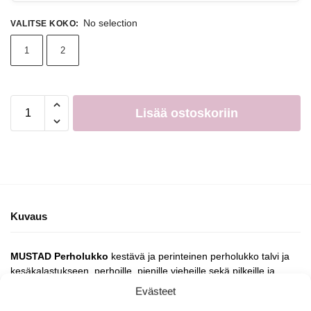
No selection
VALITSE KOKO
:
1
2
Lisää ostoskoriin
Kuvaus
MUSTAD Perholukko
kestävä ja perinteinen perholukko talvi ja
kesäkalastukseen, perhoille, pienille vieheille sekä pilkeille ja
ketjukoukuille.
Evästeet