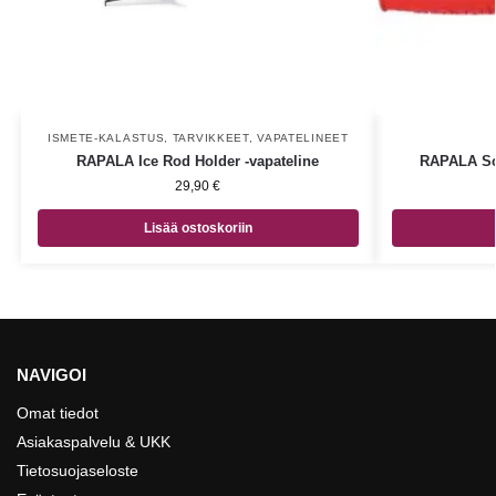
ISMETE-KALASTUS
,
TARVIKKEET
,
VAPATELINEET
RAPALA Ice Rod Holder -vapateline
RAPALA Sca
29,90
€
Lisää ostoskoriin
NAVIGOI
Omat tiedot
Asiakaspalvelu & UKK
Tietosuojaseloste