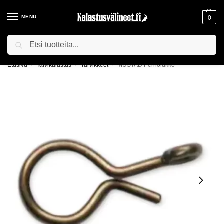
MENU
0
Haku
ILMAINEN TOIMITUS YLI 75€ TILAUKSILLE!
Etusivu
Talvikalastus
Tarvikkeet
MUSTAD Perholukko
/
/
/