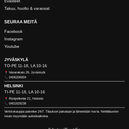
Evästeet
Takuu, huolto & varaosat
SEURAA MEITÄ
Facebook
Instagram
Youtube
JYVÄSKYLÄ
TO-PE 11-18, LA 10-16
Vasarakatu 26, Jyväskylä
0406206004
HELSINKI
TI-PE 11-18, LA 10-16
Ristipellontie 21, Helsinki
0401929238
Verkkokauppa palvelee 24/7. Tilaukset pakataan ja lähetetään ma-la. Nettitilausten
nouto myymälän aukioloaikoina.