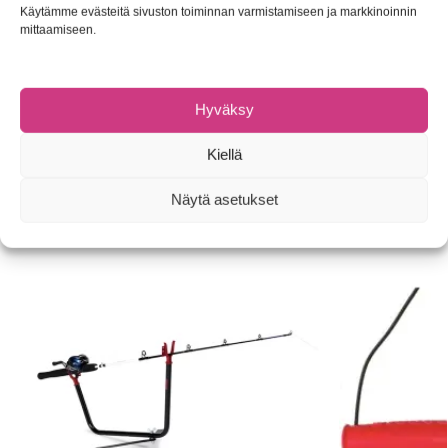
25 kpl/pakkaus
Käytämme evästeitä sivuston toiminnan varmistamiseen ja markkinoinnin
Väri: Pronssi
mittaamiseen.
Tuotetunnus (SKU):
Ei saatavilla/-tietoa
Hyväksy
Osasto:
Tarvikkeet
Tuotemerkki:
Mustad
Kiellä
Tutustu myös
Näytä asetukset