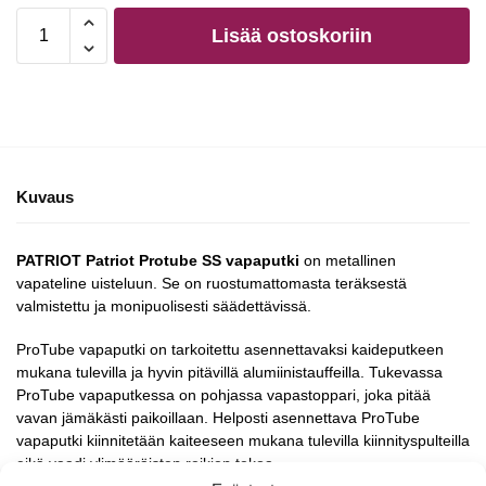
Lisää ostoskoriin
Kuvaus
PATRIOT Patriot Protube SS vapaputki
on metallinen
vapateline uisteluun. Se on ruostumattomasta teräksestä
valmistettu ja monipuolisesti säädettävissä.
ProTube vapaputki on tarkoitettu asennettavaksi kaideputkeen
mukana tulevilla ja hyvin pitävillä alumiinistauffeilla. Tukevassa
ProTube vapaputkessa on pohjassa vapastoppari, joka pitää
vavan jämäkästi paikoillaan. Helposti asennettava ProTube
vapaputki kiinnitetään kaiteeseen mukana tulevilla kiinnityspulteilla
eikä vaadi ylimääräisten reikien tekoa.