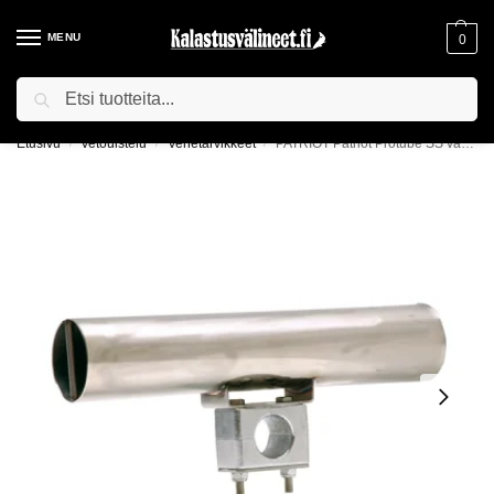
MENU
0
Haku
ILMAINEN TOIMITUS YLI 75€ TILAUKSILLE!
Etusivu
Vetouistelu
Venetarvikkeet
PATRIOT Patriot Protube SS vapaputki
/
/
/