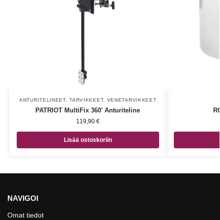
ANTURITELINEET
,
TARVIKKEET
,
VENETARVIKKEET
PATRIOT MultiFix 360′ Anturiteline
RO
119,90
€
Lisää ostoskoriin
NAVIGOI
Omat tiedot