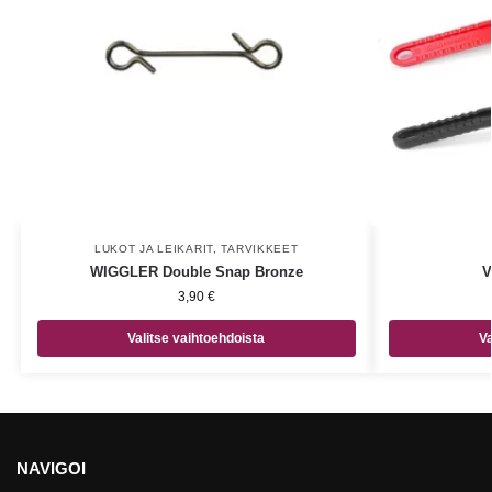
LUKOT JA LEIKARIT
,
TARVIKKEET
WIGGLER Double Snap Bronze
V
3,90
€
Valitse vaihtoehdoista
Va
NAVIGOI