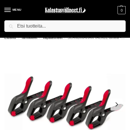
MENU
0
Haku
ILMAINEN TOIMITUS YLI 75€ TILAUKSILLE!
Etusivu
Tarvikkeet
Vapatelineet
SCANDINAVIAN TACKLE Ismete -vapapidike
/
/
/