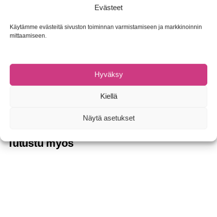
SCANDINAVIAN TACKLE Ismete -vapapidike
– Laadukkaat
Evästeet
puristimet ootto-ongintaan! Materiaali kovankin pakkasen
kestävää muovia. Puristimien vahva jousi pitää vavan varmasti
Käytämme evästeitä sivuston toiminnan varmistamiseen ja markkinoinnin
otteessaan. Näppärät puristimet kaikkeen muuhunkin käyttöön!
mittaamiseen.
Aina helppo kuljettaa mukana pilkillä.
Pakkaus sisältä 5kpl pidikkeitä
Hyväksy
Tuotetunnus (SKU):
Ei saatavilla/-tietoa
Kiellä
Osastot:
Ismete-kalastus
,
Tarvikkeet
,
Vapatelineet
Tuotemerkki:
Scandinavian Tackle
Näytä asetukset
Tutustu myös