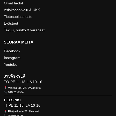
Omat tiedot
Asiakaspalvelu & UKK
Tietosuojaseloste
Evästeet
Takuu, huolto & varaosat
SEURAA MEITÄ
Facebook
Instagram
Youtube
JYVÄSKYLÄ
TO-PE 11-18, LA 10-16
Vasarakatu 26, Jyväskylä
0406206004
HELSINKI
TI-PE 11-18, LA 10-16
Ristipellontie 21, Helsinki
0401929238