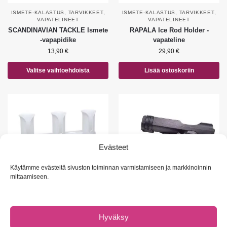
ISMETE-KALASTUS
,
TARVIKKEET
,
ISMETE-KALASTUS
,
TARVIKKEET
,
VAPATELINEET
VAPATELINEET
SCANDINAVIAN TACKLE Ismete
RAPALA Ice Rod Holder -
-vapapidike
vapateline
13,90
€
29,90
€
Valitse vaihtoehdoista
Lisää ostoskoriin
Evästeet
Käytämme evästeitä sivuston toiminnan varmistamiseen ja markkinoinnin
mittaamiseen.
VAPATELINEET
,
VENETARVIKKEET
VAPATELINEET
,
VENETARVIKKEET
PATRIOT Trio vapaputki
PATRIOT Combo Vapateline
Hyväksy
11,90
€
8,90
€