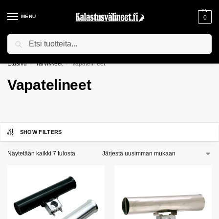
MENU
0
Haku
ILMAINEN TOIMITUS YLI 75€ TILAUKSILLE!
Etusivu
Tarvikkeet
Vapatelineet
/
/
Vapatelineet
SHOW FILTERS
Näytetään kaikki 7 tulosta