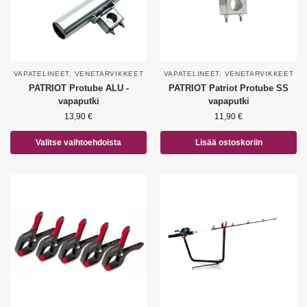
VAPATELINEET
,
VENETARVIKKEET
VAPATELINEET
,
VENETARVIKKEET
PATRIOT Protube ALU -
PATRIOT Patriot Protube SS
vapaputki
vapaputki
13,90
€
11,90
€
Valitse vaihtoehdoista
Lisää ostoskoriin