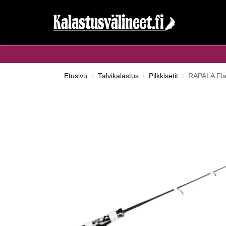
Haku...
Etusivu
Talvikalastus
Pilkkisetit
RAPALA Flat
/
/
/