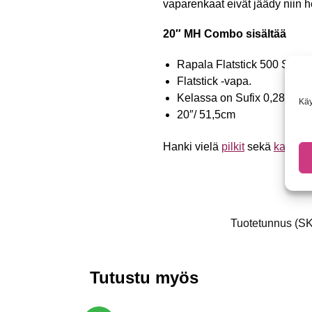
vaparenkaat eivät jäädy niin he
20″ MH Combo sisältää
Rapala Flatstick 500 Spinn
Flatstick -vapa.
Kelassa on Sufix 0,28 mm ki
Käy
20″/ 51,5cm
Hanki vielä
pilkit
sekä
kaira
ja
Tuotetunnus (S
Tutustu myös