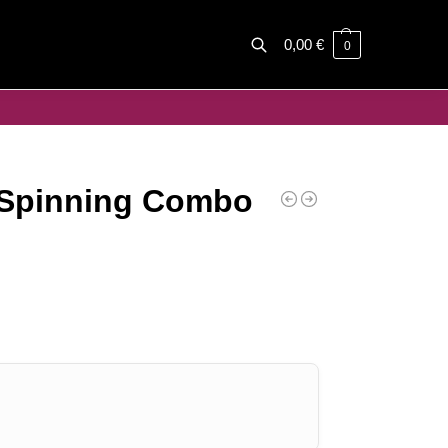
0,00
€
0
Haku
 Spinning Combo