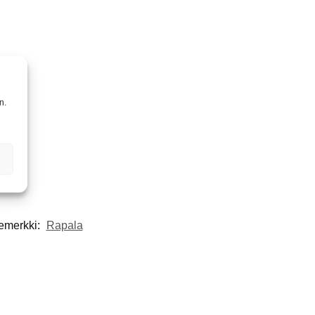
n.
emerkki:
Rapala