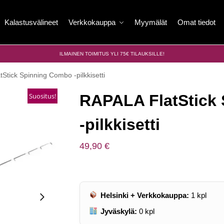
Kalastusvälineet
Verkkokauppa
Myymälät
Omat tiedot
ILMAINEN TOIMITUS YLI 75€ TILAUKSILLE!
Stick Spinning Combo -pilkkisetti
Suositus!
RAPALA FlatStick
-pilkkisetti
49,90
€
Helsinki + Verkkokauppa:
1
kpl
Jyväskylä:
0
kpl