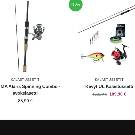
-10%
KALASTUSSETIT
KALASTUSSETIT
A Alaris Spinning Combo -
Kevyt UL Kalastussetti
avokelasetti
109,90
€
122,60
€
85,90
€