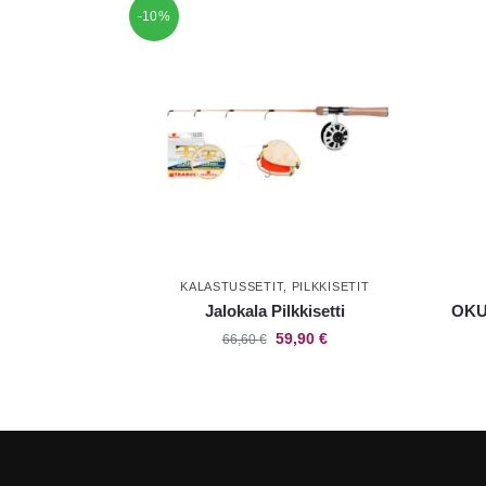
-10%
KALASTUSSETIT
,
PILKKISETIT
Jalokala Pilkkisetti
OKUM
59,90
€
66,60
€