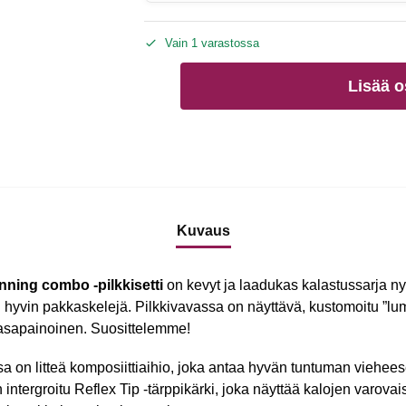
Vain 1 varastossa
Lisää o
Kuvaus
inning combo -pilkkisetti
on kevyt ja laadukas kalastussarja n
hyvin pakkaskelejä. Pilkkivavassa on näyttävä, kustomoitu ”l
 tasapainoinen. Suosittelemme!
sa on litteä komposiittiaihio, joka antaa hyvän tuntuman viehees
 intergroitu Reflex Tip -tärppikärki, joka näyttää kalojen varovais