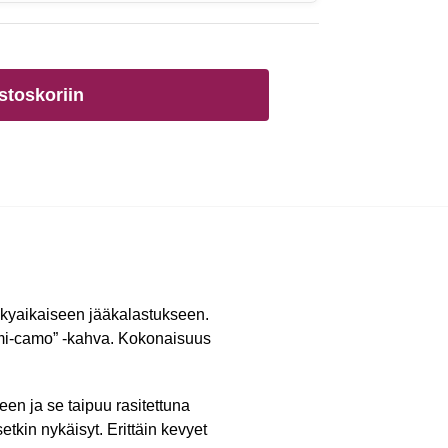
stoskoriin
ykyaikaiseen jääkalastukseen.
umi-camo” -kahva. Kokonaisuus
een ja se taipuu rasitettuna
etkin nykäisyt. Erittäin kevyet