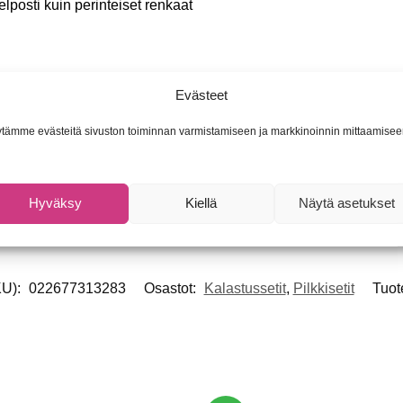
lposti kuin perinteiset renkaat
ing -avokela
Evästeet
rkas monofiilisiima kalastusvalmiiksi puolattuna.
tämme evästeitä sivuston toiminnan varmistamiseen ja markkinoinnin mittaamisee
 suuntaa jäälle!
Hyväksy
Kiellä
Näytä asetukset
KU):
022677313283
Osastot:
Kalastussetit
,
Pilkkisetit
Tuot