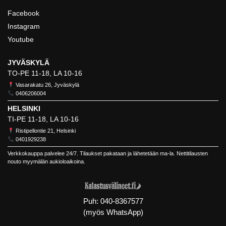
Facebook
Instagram
Youtube
JYVÄSKYLÄ
TO-PE 11-18, LA 10-16
Vasarakatu 26, Jyväskylä
0406206004
HELSINKI
TI-PE 11-18, LA 10-16
Ristipellontie 21, Helsinki
0401929238
Verkkokauppa palvelee 24/7. Tilaukset pakataan ja lähetetään ma-la. Nettitilausten
nouto myymälän aukioloaikoina.
Puh:
040-8367577
(myös WhatsApp)