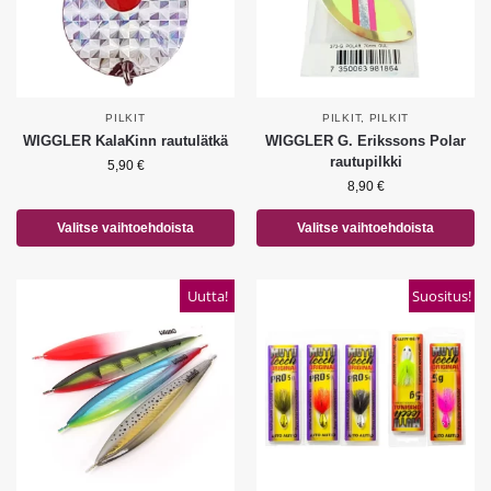
PILKIT
PILKIT
,
PILKIT
WIGGLER KalaKinn rautulätkä
WIGGLER G. Erikssons Polar
rautupilkki
5,90
€
8,90
€
Valitse vaihtoehdoista
Valitse vaihtoehdoista
Uutta!
Suositus!