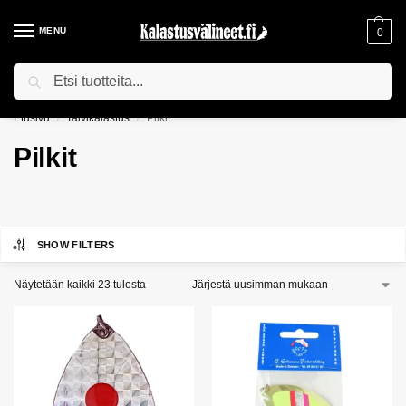
MENU
0
Haku
ILMAINEN TOIMITUS YLI 75€ TILAUKSILLE!
Etusivu
Talvikalastus
Pilkit
/
/
Pilkit
SHOW FILTERS
Näytetään kaikki 23 tulosta