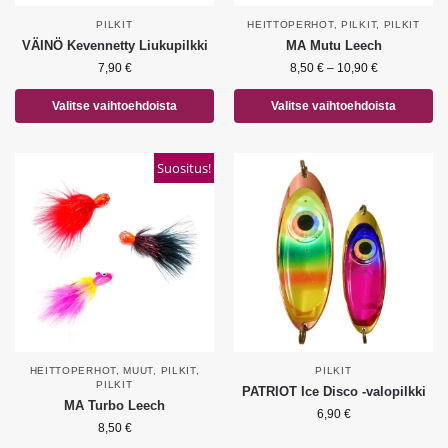
PILKIT
HEITTOPERHOT
,
PILKIT
,
PILKIT
VÄINÖ Kevennetty Liukupilkki
MA Mutu Leech
7,90
€
8,50
€
–
10,90
€
Valitse vaihtoehdoista
Valitse vaihtoehdoista
Suositus!
HEITTOPERHOT
,
MUUT
,
PILKIT
,
PILKIT
PILKIT
PATRIOT Ice Disco -valopilkki
MA Turbo Leech
6,90
€
8,50
€