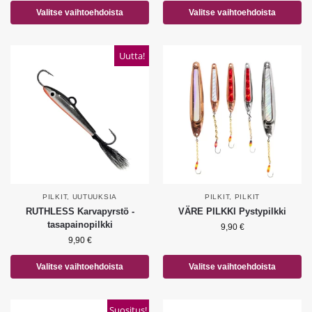
Valitse vaihtoehdoista
Valitse vaihtoehdoista
Uutta!
PILKIT
,
UUTUUKSIA
PILKIT
,
PILKIT
RUTHLESS Karvapyrstö -
VÄRE PILKKI Pystypilkki
tasapainopilkki
9,90
€
9,90
€
Valitse vaihtoehdoista
Valitse vaihtoehdoista
Suositus!