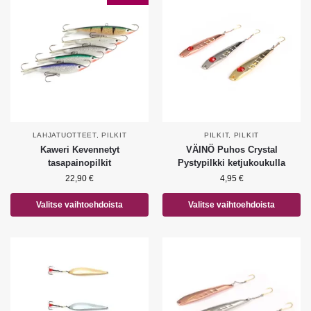
LAHJATUOTTEET
,
PILKIT
PILKIT
,
PILKIT
Kaweri Kevennetyt
VÄINÖ Puhos Crystal
tasapainopilkit
Pystypilkki ketjukoukulla
22,90
€
4,95
€
Valitse vaihtoehdoista
Valitse vaihtoehdoista