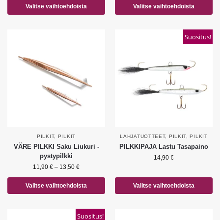
Valitse vaihtoehdoista
Valitse vaihtoehdoista
Suositus!
PILKIT
,
PILKIT
LAHJATUOTTEET
,
PILKIT
,
PILKIT
VÄRE PILKKI Saku Liukuri -
PILKKIPAJA Lastu Tasapaino
pystypilkki
14,90
€
11,90
€
–
13,50
€
Valitse vaihtoehdoista
Valitse vaihtoehdoista
Suositus!