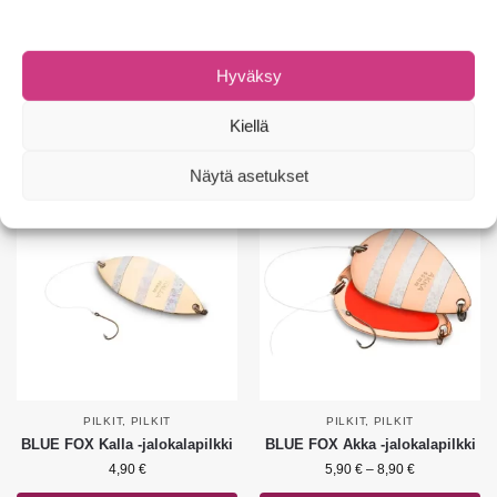
MUUT
,
PILKIT
,
PILKIT
LAJITELMAT
,
PILKIT
,
PILKIT
BLUE FOX Arctic Flash Light -
RAPALA Kalatakuu Ahven -
valopilkki
tasapainopilkit
Hyväksy
4,90
€
22,90
€
Kiellä
Valitse vaihtoehdoista
Valitse vaihtoehdoista
Näytä asetukset
PILKIT
,
PILKIT
PILKIT
,
PILKIT
BLUE FOX Kalla -jalokalapilkki
BLUE FOX Akka -jalokalapilkki
4,90
€
5,90
€
–
8,90
€