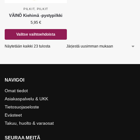
PILKIT
,
PILKIT
VÄINÖ Kiehimä -pystypilkki
5,95
€
Valitse vaihtoehdoista
Näytetään kaikki 23 tulosta
NAVIGOI
Omat tiedot
Asiakaspalvelu & UKK
Tietosuojaseloste
Evästeet
Takuu, huolto & varaosat
SEURAA MEITÄ