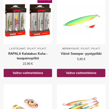
LAJITELMAT
,
PILKIT
,
PILKIT
MORMYSKAT
,
PILKIT
,
PILKIT
RAPALA Kalatakuu Kuha -
Väinö Sweeper -pystypilkki
tasapainopilkit
5,95
€
22,90
€
Valitse vaihtoehdoista
Valitse vaihtoehdoista