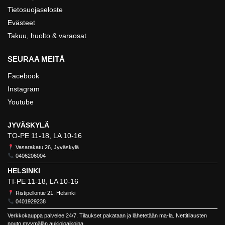
Tietosuojaseloste
Evästeet
Takuu, huolto & varaosat
SEURAA MEITÄ
Facebook
Instagram
Youtube
JYVÄSKYLÄ
TO-PE 11-18, LA 10-16
Vasarakatu 26, Jyväskylä
0406206004
HELSINKI
TI-PE 11-18, LA 10-16
Ristipellontie 21, Helsinki
0401929238
Verkkokauppa palvelee 24/7. Tilaukset pakataan ja lähetetään ma-la. Nettitilausten
nouto myymälän aukioloaikoina.