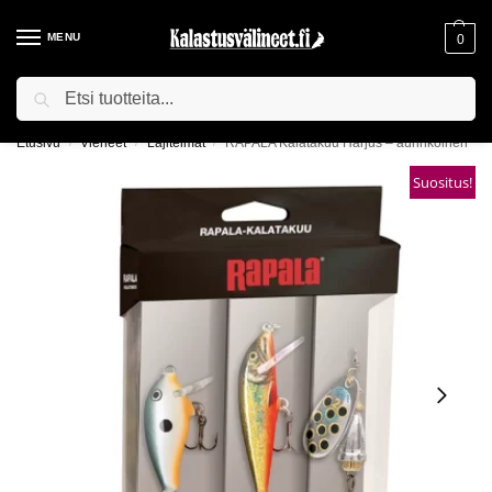
MENU
0
Haku
ILMAINEN TOIMITUS YLI 75€ TILAUKSILLE!
Etusivu
Vieheet
Lajitelmat
RAPALA Kalatakuu Harjus – aurinkoinen
/
/
/
Suositus!