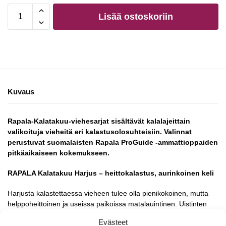
Lisää ostoskoriin
Kuvaus
Rapala-Kalatakuu-viehesarjat sisältävät kalalajeittain
valikoituja vieheitä eri kalastusolosuhteisiin. Valinnat
perustuvat suomalaisten Rapala ProGuide -ammattioppaiden
pitkäaikaiseen kokemukseen.
RAPALA Kalatakuu Harjus – heittokalastus, aurinkoinen keli
Harjusta kalastettaessa vieheen tulee olla pienikokoinen, mutta
helppoheittoinen ja useissa paikoissa matalauintinen. Uistinten
ottavimmat värit ovat tyypillisesti punaisen sävyisiä tai
Evästeet
luonnonmukaisia, saaliskaloja jäljitteleviä.