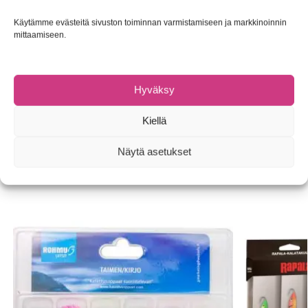
Käytämme evästeitä sivuston toiminnan varmistamiseen ja markkinoinnin
Lajitelma sisältää kolme harjusviehettä, kaksi vaappua ja yhden
mittaamiseen.
lipan. Muista lukkoleikari lippakalastuksessa.
Lukot ja leikarit
tästä!
Hyväksy
Tuotetunnus (SKU):
6416173032795
Osasto:
Lajitelmat
Kiellä
Tuotemerkki:
Rapala
Näytä asetukset
Tutustu myös