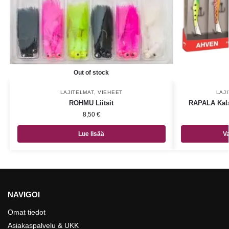
Out of stock
LAJITELMAT
,
VIEHEET
LAJ
ROHMU Liitsit
RAPALA Kala
8,50
€
Lue lisää
Va
NAVIGOI
Omat tiedot
Asiakaspalvelu & UKK