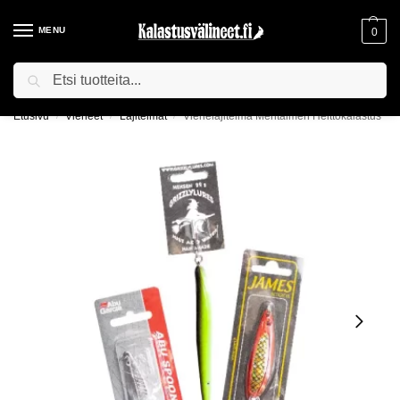
MENU
0
Haku
ILMAINEN TOIMITUS YLI 75€ TILAUKSILLE!
Etusivu
Vieheet
Lajitelmat
Viehelajitelma Meritaimen Heittokalastus
/
/
/