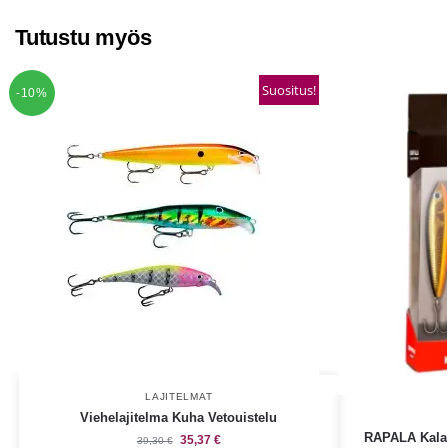
Tutustu myös
Suositus!
-10%
LAJITELMAT
Viehelajitelma Kuha Vetouistelu
RAPALA Kalat
35,37
€
39,30
€