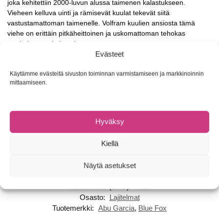
joka kehitettiin 2000-luvun alussa taimenen kalastukseen.
Vieheen kelluva uinti ja rämisevät kuulat tekevät siitä
vastustamattoman taimenelle. Volfram kuulien ansiosta tämä
viehe on erittäin pitkäheittoinen ja uskomattoman tehokas
meritaimenen kalastuksessa.
Evästeet
James Mirror
, väri 04 (punainen/kulta), 7,3cm/17g/#4: Viehesarja
heittokalastukseen ja vetouisteluun! James -lusikoiden erittäin
Käytämme evästeitä sivuston toiminnan varmistamiseen ja markkinoinnin
mittaamiseen.
eloisa uinti saa peto- ja jalokalat iskemään! Korkiakosken
Uistimen suunnittelemat James -lusikat ovat pakollinen hankinta
viehepakkiisi. Käsinmaalatuista ja tarkoin suunnitelluista väreistä
löydät oivat ottipelit eri olosuhteisiin. Vieheiden vauhdinkesto on
Hyväksy
erinomainen, joten ne toimivat mahtavasti myös vetouistelussa.
Kiellä
ABU GARCIA Abu Spoon
, väri hopea, 9cm/24g: Houkuttelevat
värit meritaimenelle ja lohelle.
Näytä asetukset
Tuotetunnus (SKU):
VIE3
Osasto:
Lajitelmat
Tuotemerkki:
Abu Garcia
,
Blue Fox