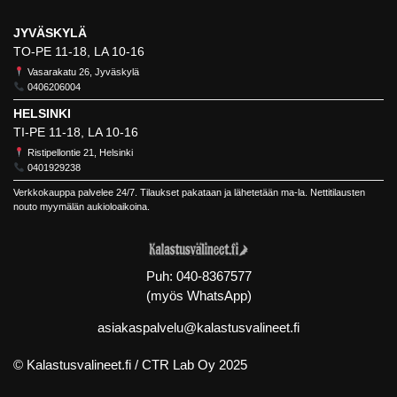
JYVÄSKYLÄ
TO-PE 11-18, LA 10-16
Vasarakatu 26, Jyväskylä
0406206004
HELSINKI
TI-PE 11-18, LA 10-16
Ristipellontie 21, Helsinki
0401929238
Verkkokauppa palvelee 24/7. Tilaukset pakataan ja lähetetään ma-la. Nettitilausten
nouto myymälän aukioloaikoina.
Puh:
040-8367577
(myös WhatsApp)
asiakaspalvelu@kalastusvalineet.fi
© Kalastusvalineet.fi /
CTR Lab Oy
2025