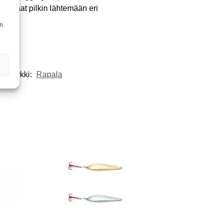
a, saat pilkin lähtemään eri
n.
temerkki:
Rapala