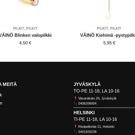
PILKIT
,
PILKIT
PILKIT
,
PILKIT
VÄINÖ Blinken valopilkki
VÄINÖ Kiehimä -pystypilk
4,50
€
5,95
€
 MEITÄ
JYVÄSKYLÄ
TO-PE 11-18, LA 10-16
k
Vasarakatu 26, Jyväskylä
am
0406206004
HELSINKI
TI-PE 11-18, LA 10-16
Ristipellontie 21, Helsinki
0401929238