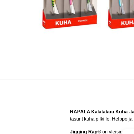
RAPALA Kalatakuu Kuha -ta
tasurit kuha pilkille. Helppo j
Jigging Rap®
on yleisimpiä p