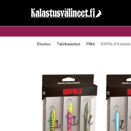
Haku...
Etusivu
Talvikalastus
Pilkit
RAPALA Kalataku
/
/
/