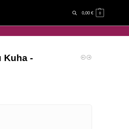
0,00
€
0
Haku
 Kuha -