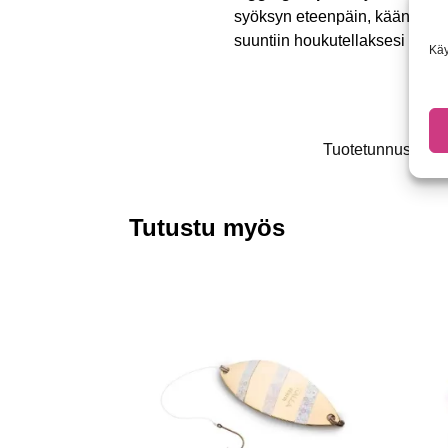
syöksyn eteenpäin, kääntyy ja 
suuntiin houkutellaksesi lisää
Käy
Tuotetunnus (SK
Tutustu myös