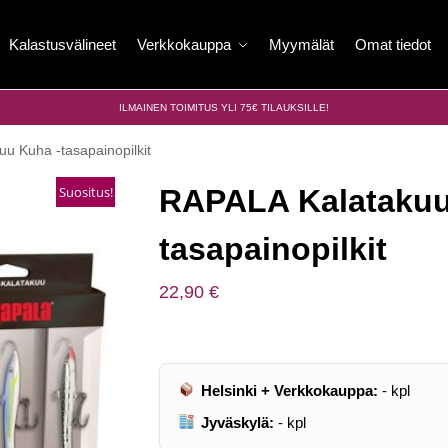
Kalastusvälineet
Verkkokauppa
Myymälät
Omat tiedot
ILMAINEN TOIMITUS YLI 75€ TILAUKSILLE!
u Kuha -tasapainopilkit
Suositus!
RAPALA Kalatakuu
tasapainopilkit
22,90
€
Helsinki + Verkkokauppa:
-
kpl
Jyväskylä:
-
kpl