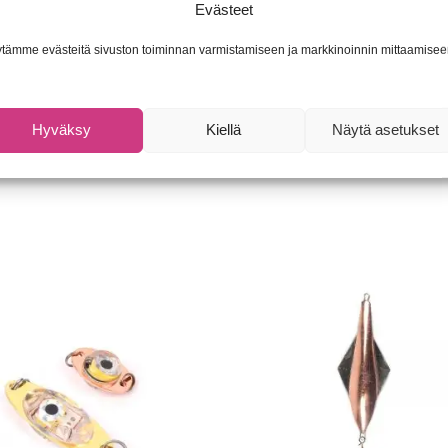
Evästeet
palaa takaisin lähtöpisteeseensä. Vaihtelemalla nykäyksen tahti
 petokaloja.
tämme evästeitä sivuston toiminnan varmistamiseen ja markkinoinnin mittaamisee
Hyväksy
Kiellä
Näytä asetukset
U):
Ei saatavilla/-tietoa
Osastot:
Lajitelmat
,
Pilkit
,
Pilkit
Tuo