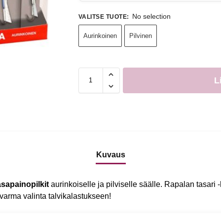
No selection
VALITSE TUOTE
:
Aurinkoinen
Pilvinen
L
Kuvaus
sapainopilkit
aurinkoiselle ja pilviselle säälle. Rapalan tasari -
a varma valinta talvikalastukseen!
ikkukalan profiileja imitoiva tasapainopilkki. Pilkkivavan nykä