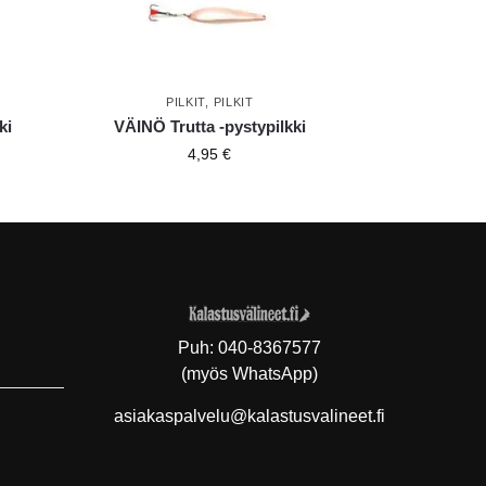
PILKIT
,
PILKIT
ki
VÄINÖ Trutta -pystypilkki
4,95
€
Puh:
040-8367577
(myös WhatsApp)
asiakaspalvelu@kalastusvalineet.fi