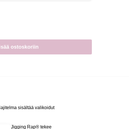
isää ostoskoriin
lajitelma sisältää valikoidut
yksellä Jigging Rap® tekee