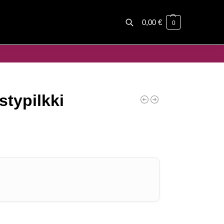
0,00
€
0
Haku
typilkki