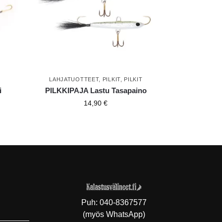
LAHJATUOTTEET
,
PILKIT
,
PILKIT
i
PILKKIPAJA Lastu Tasapaino
14,90
€
Puh:
040-8367577
(myös WhatsApp)