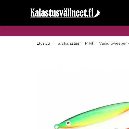
Haku...
Etusivu
Talvikalastus
Pilkit
Väinö Sweeper -
/
/
/