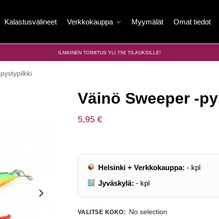
Kalastusvälineet
Verkkokauppa
Myymälät
Omat tiedot
ILMAINEN TOIMITUS YLI 75€ TILAUKSILLE!
pystypilkki
Väinö Sweeper -pys
5,95
€
Helsinki + Verkkokauppa:
-
kpl
Jyväskylä:
-
kpl
No selection
VALITSE KOKO
: