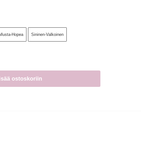
Musta-Hopea
Sininen-Valkoinen
isää ostoskoriin