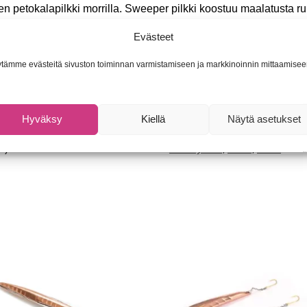
n petokalapilkki morrilla. Sweeper pilkki koostuu maalatusta r
n pilkki ahvenelle sekä muille petokaloille. Varustettu perukkee
Evästeet
nainen mormuska ja koossa 45mm papukaija (keltainen-punain
tämme evästeitä sivuston toiminnan varmistamiseen ja markkinoinnin mittaamisee
Hyväksy
Kiellä
Näytä asetukset
U):
Ei saatavilla/-tietoa
Osastot:
Mormyskat
,
Pilkit
,
Pilkit
Tu