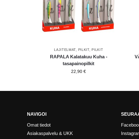
LAJITELMAT
,
PILKIT
,
PILKIT
RAPALA Kalatakuu Kuha -
V
tasapainopilkit
22,90
€
NAVIGOI
SEURAA
Omat tiedot
Faceboo
Asiakaspalvelu & UKK
Instagr