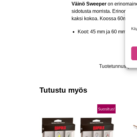
Väinö Sweeper
on erinomaine
sidotusta morrista. Erinomaine
kaksi kokoa. Koossa 60mm pu
Käy
Koot: 45 mm ja 60 mm
Tuotetunnus (SK
Tutustu myös
Suositus!