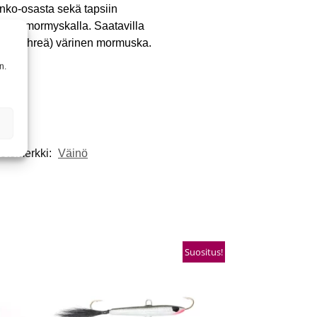
unko-osasta sekä tapsiin
lla ja mormyskalla. Saatavilla
en-vihreä) värinen mormuska.
n.
otemerkki:
Väinö
Suositus!