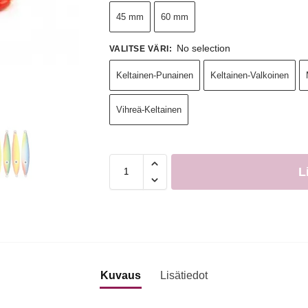
45 mm
60 mm
No selection
VALITSE VÄRI
:
Keltainen-Punainen
Keltainen-Valkoinen
Vihreä-Keltainen
L
Kuvaus
Lisätiedot