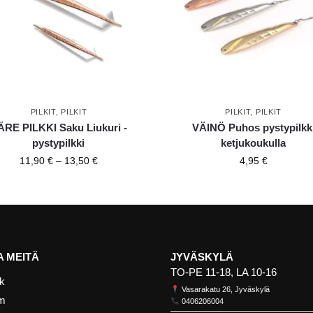
PILKIT
,
PILKIT
PILKIT
,
PILKIT
ÄRE PILKKI Saku Liukuri -
VÄINÖ Puhos pystypilkk
pystypilkki
ketjukoukulla
11,90
€
–
13,50
€
4,95
€
 MEITÄ
JYVÄSKYLÄ
TO-PE 11-18, LA 10-16
k
Vasarakatu 26, Jyväskylä
am
0406206004