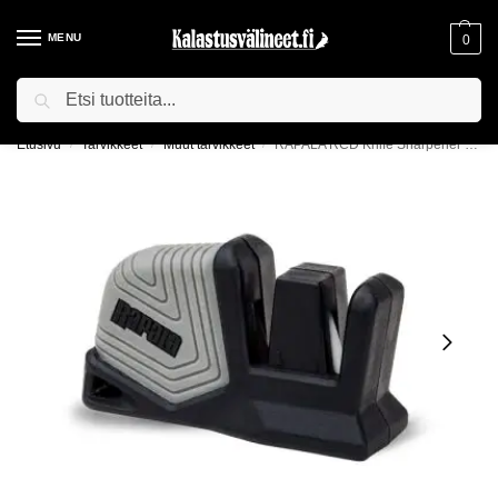
MENU
0
Haku
ILMAINEN TOIMITUS YLI 75€ TILAUKSILLE!
Etusivu
Tarvikkeet
Muut tarvikkeet
RAPALA RCD Knife Sharpener -veitsenteroitin
/
/
/