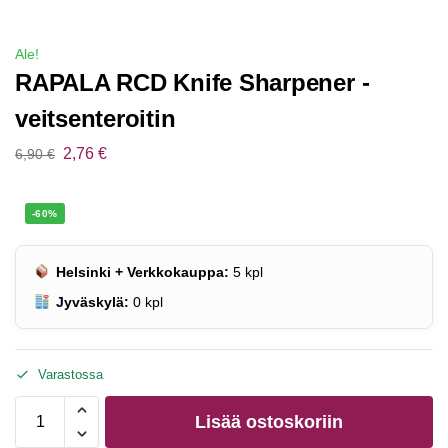
Ale!
RAPALA RCD Knife Sharpener -
veitsenteroitin
2,76
€
6,90
€
-60%
Helsinki + Verkkokauppa:
5
kpl
Jyväskylä:
0
kpl
Varastossa
Lisää ostoskoriin