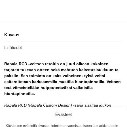
Kuvaus
Lisätiedot
Rapala RCD -veitsen teroitin on juuri oikean kokoinen
tarjoten tukevan otteen sekä mahtuen kalastuslaukkuun tai
pakkiin. Sen toiminta on kaksivaiheinen: tylsä veitsi
esiteroitetaan karkeammilla mustilla hiontapinnoilla. Veitsen
terä viimeistellään huipputeräväksi valkoisilla
hiontapinnoilla.
Rapala RCD (Rapala Custom Design) -sarja sisältää joukon
korkealaatuisia ja innovatiivisia tuotteita kalastajalle. Optinen ja
Evästeet
tekninen laatu sekä käytännöllisyys yhdistävät näitä kalastajan
työkaluja. Tutustu näihin tuotteisin tarkemmin sillä niiden
Käytämme evästeitä sivuston toiminnan varmistamiseen ja markkinoinnin