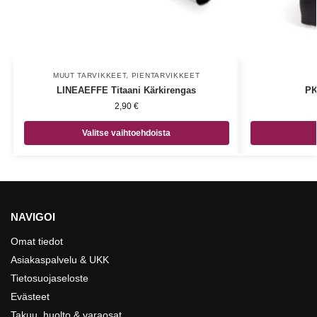
MUUT TARVIKKEET
,
PIENTARVIKKEET
LINEAEFFE Titaani Kärkirengas
PK
2,90
€
Valitse vaihtoehdoista
NAVIGOI
Omat tiedot
Asiakaspalvelu & UKK
Tietosuojaseloste
Evästeet
Takuu, huolto & varaosat