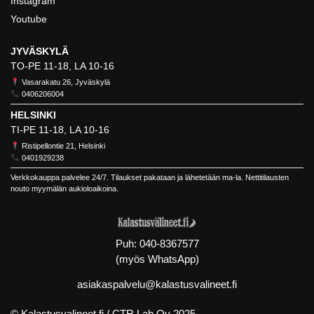
Instagram
Youtube
JYVÄSKYLÄ
TO-PE 11-18, LA 10-16
Vasarakatu 26, Jyväskylä
0406206004
HELSINKI
TI-PE 11-18, LA 10-16
Ristipellontie 21, Helsinki
0401929238
Verkkokauppa palvelee 24/7. Tilaukset pakataan ja lähetetään ma-la. Nettitilausten
nouto myymälän aukioloaikoina.
Puh:
040-8367577
(myös WhatsApp)
asiakaspalvelu@kalastusvalineet.fi
© Kalastusvalineet.fi /
CTR Lab Oy
2025