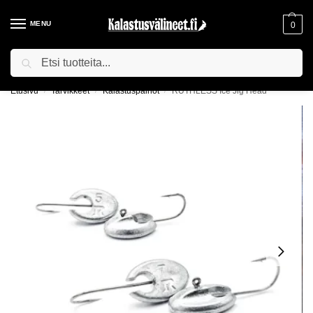
MENU
0
Haku
ILMAINEN TOIMITUS YLI 75€ TILAUKSILLE!
Etusivu
Tarvikkeet
Kalastuspainot
RUTHLESS Ice Jig Head
/
/
/