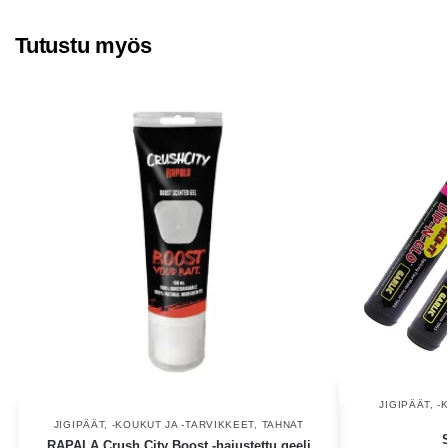
Tutustu myös
JIGIPÄÄT, 
JIGIPÄÄT, -KOUKUT JA -TARVIKKEET
,
TAHNAT
RAPALA Crush City Boost -hajustettu geeli