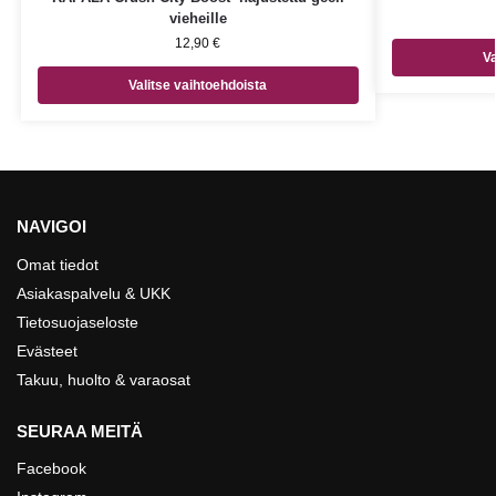
vieheille
12,90
€
Va
Valitse vaihtoehdoista
NAVIGOI
Omat tiedot
Asiakaspalvelu & UKK
Tietosuojaseloste
Evästeet
Takuu, huolto & varaosat
SEURAA MEITÄ
Facebook