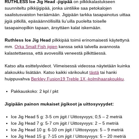
RUTHLESS Ice Jig Head -jigipää
on pilkkikalastukseen
suunniteltu pilkkijigipää, jonka uintiliike saa petokalojen
saalistusvaiston heräämään. Jigipään tarkka tasapainotus uittaa
jigiä pitkillä, epäsäännöllisillä liu’uilla puolelta toiselle
tasapainopilkin tapaan, ärsyttäen kalat iskemään.
Ruthless Ice Jig Head
pilkkipää toimii erinomaisesti käytettynä
mm.
Orka Small Fish jigien
kanssa sekä talvella avannosta
kalastettaessa, että avovesillä veneestä pilkittäessä.
Katso alta esittelyvideot. Viimeisessä videossa näytetään kuinka
alakoukku lisätään. Katso kaikki värikoukut
tästä
tai hanki
huippuvahva
Berkley Fusion19 Treble 1X -kolmihaarakoukku
.
Pakkauskoko: 2 kpl / pkt
Jigipään painon mukaiset jigikoot ja uittosyvyydet:
Ice Jig Head 5 g: 3-5 cm jigit / Uittosyvyys; 0,5 – 2 metriä
Ice Jig Head 7 g: 5-7 cm jigit / Uittosyvyys: 2 – 5 metriä
Ice Jig Head 10 g: 6-10 cm jigit / Uittosyvyys: 5 – 9 metriä
Ice Jig Head 15 g: 7-15 cm jigit / Uittosyvyys: 5 – 20 metriä