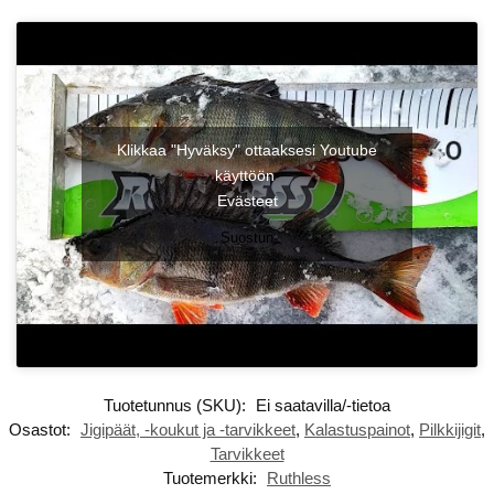
Klikkaa "Hyväksy" ottaaksesi Youtube
käyttöön
Evästeet
Suostun
Tuotetunnus (SKU):
Ei saatavilla/-tietoa
Osastot:
Jigipäät, -koukut ja -tarvikkeet
,
Kalastuspainot
,
Pilkkijigit
,
Tarvikkeet
Tuotemerkki:
Ruthless