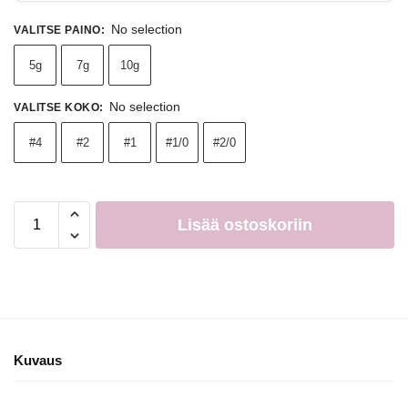
No selection
VALITSE PAINO
:
5g
7g
10g
No selection
VALITSE KOKO
:
#4
#2
#1
#1/0
#2/0
Lisää ostoskoriin
Kuvaus