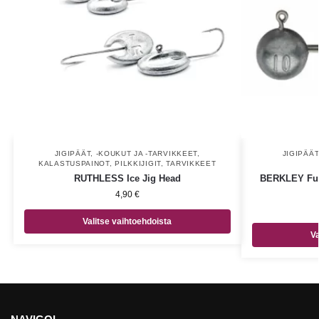
JIGIPÄÄT, -KOUKUT JA -TARVIKKEET
,
JIGIPÄÄT
KALASTUSPAINOT
,
PILKKIJIGIT
,
TARVIKKEET
RUTHLESS Ice Jig Head
BERKLEY Fusi
4,90
€
Valitse vaihtoehdoista
Va