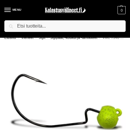
MENU
0
Haku
ILMAINEN TOIMITUS YLI 75€ TILAUKSILLE!
Etusivu
Vieheet
Jigit
Jigipäät, -koukut ja -tarvikkeet
VMC 7340 Rugby Jig
/
/
/
/