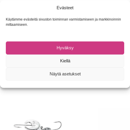
silmä tekee jigipäästä luotettavan valinnan vaativissa
Evästeet
kalastusympäristöissä.
Käytämme evästeitä sivuston toiminnan varmistamiseen ja markkinoinnin
Väri Chartreuse
mittaamiseen.
5g koukku 3/0, 4kpl/pakkaus
14g koukku 5/0, 3kpl/pakkaus
Hyväksy
Tuotetunnus (SKU):
Ei saatavilla/-tietoa
Osasto:
Jigipäät, -koukut ja -tarvikkeet
Kiellä
Tuotemerkki:
VMC
Näytä asetukset
Tutustu myös