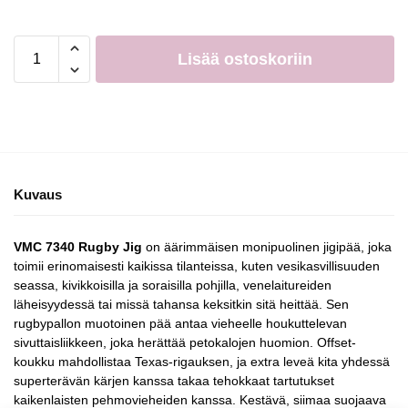
Lisää ostoskoriin
Kuvaus
VMC 7340 Rugby Jig
on äärimmäisen monipuolinen jigipää, joka
toimii erinomaisesti kaikissa tilanteissa, kuten vesikasvillisuuden
seassa, kivikkoisilla ja soraisilla pohjilla, venelaitureiden
läheisyydessä tai missä tahansa keksitkin sitä heittää. Sen
rugbypallon muotoinen pää antaa vieheelle houkuttelevan
sivuttaisliikkeen, joka herättää petokalojen huomion. Offset-
koukku mahdollistaa Texas-rigauksen, ja extra leveä kita yhdessä
superterävän kärjen kanssa takaa tehokkaat tartutukset
kaikenlaisten pehmovieheiden kanssa. Kestävä, siimaa suojaava