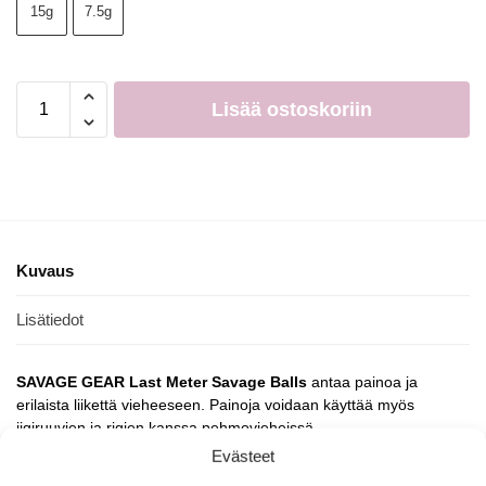
15g
7.5g
Lisää ostoskoriin
Kuvaus
Lisätiedot
SAVAGE GEAR Last Meter Savage Balls
antaa painoa ja
erilaista liikettä vieheeseen. Painoja voidaan käyttää myös
jigiruuvien ja rigien kanssa pehmovieheissä.
Evästeet
3 painoa / pakkaus