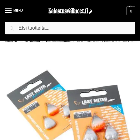
MENU
0
Haku
ILMAINEN TOIMITUS YLI 75€ TILAUKSILLE!
Etusivu
Tarvikkeet
Kalastuspainot
SAVAGE GEAR Last Meter Savage Balls
/
/
/