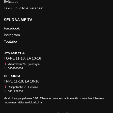
Evästeet
Takuu, huolto & varaosat
SEURAA MEITÄ
Facebook
Instagram
Youtube
JYVÄSKYLÄ
TO-PE 11-18, LA 10-16
Vasarakatu 26, Jyväskylä
0406206004
HELSINKI
TI-PE 11-18, LA 10-16
Ristipellontie 21, Helsinki
0401929238
Verkkokauppa palvelee 24/7. Tilaukset pakataan ja lähetetään ma-la. Nettitilausten
nouto myymälän aukioloaikoina.