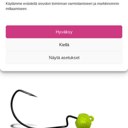
Käytämme evästeitä sivuston toiminnan varmistamiseen ja markkinoinnin
mittaamiseen.
Tuotetunnus (SKU):
Ei saatavilla/-tietoa
Hyväksy
Osastot:
Jigipäät, -koukut ja -tarvikkeet
,
Kalastuspainot
Tuotemerkki:
Savage Gear
Kiellä
Tutustu myös
Näytä asetukset