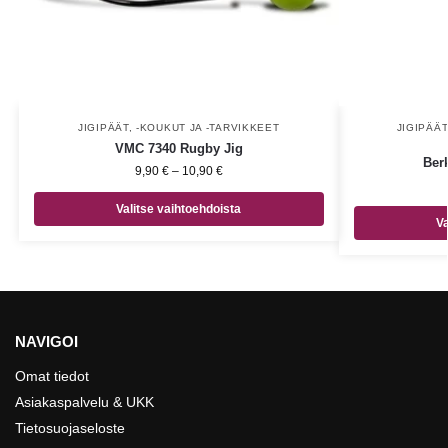
JIGIPÄÄT, -KOUKUT JA -TARVIKKEET
JIGIPÄÄT
VMC 7340 Rugby Jig
Ber
9,90
€
–
10,90
€
Valitse vaihtoehdoista
Va
NAVIGOI
Omat tiedot
Asiakaspalvelu & UKK
Tietosuojaseloste