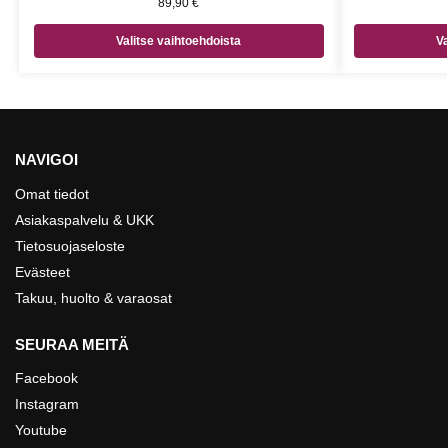
89,90
€
Valitse vaihtoehdoista
Va
NAVIGOI
Omat tiedot
Asiakaspalvelu & UKK
Tietosuojaseloste
Evästeet
Takuu, huolto & varaosat
SEURAA MEITÄ
Facebook
Instagram
Youtube