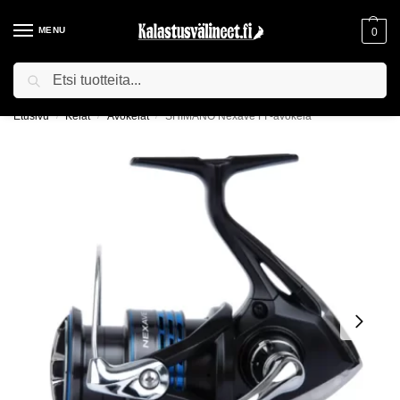
MENU
0
Haku
ILMAINEN TOIMITUS YLI 75€ TILAUKSILLE!
Etusivu
Kelat
Avokelat
SHIMANO Nexave FI -avokela
/
/
/