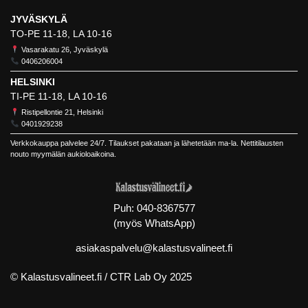
JYVÄSKYLÄ
TO-PE 11-18, LA 10-16
Vasarakatu 26, Jyväskylä
0406206004
HELSINKI
TI-PE 11-18, LA 10-16
Ristipellontie 21, Helsinki
0401929238
Verkkokauppa palvelee 24/7. Tilaukset pakataan ja lähetetään ma-la. Nettitilausten
nouto myymälän aukioloaikoina.
Puh:
040-8367577
(myös WhatsApp)
asiakaspalvelu@kalastusvalineet.fi
© Kalastusvalineet.fi /
CTR Lab Oy
2025