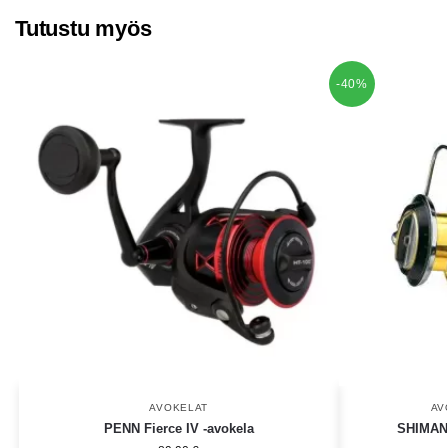
Tutustu myös
-40%
AVOKELAT
AV
PENN Fierce IV -avokela
SHIMANO