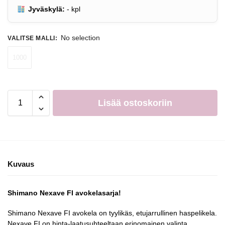
Jyväskylä:
-
kpl
No selection
VALITSE MALLI
:
1000
Lisää ostoskoriin
Kuvaus
Shimano Nexave FI avokelasarja!
Shimano Nexave FI avokela on tyylikäs, etujarrullinen haspelikela.
Nexave FI on hinta-laatusuhteeltaan erinomainen valinta