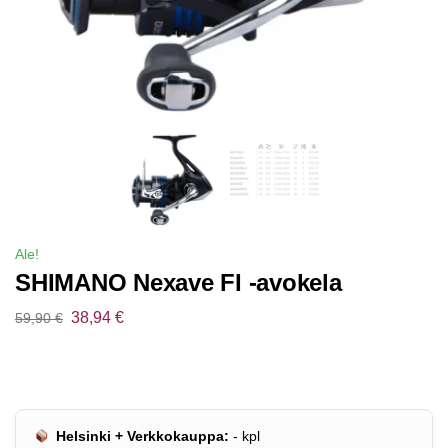
Ale!
SHIMANO Nexave FI -avokela
38,94
€
59,90
€
Helsinki + Verkkokauppa:
-
kpl