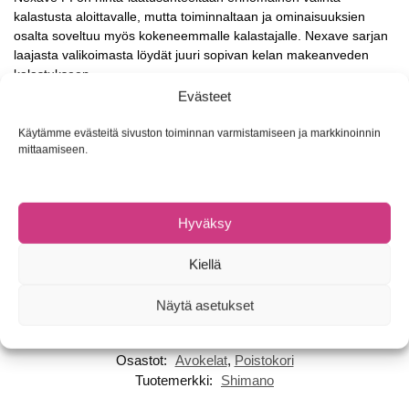
kalastusta aloittavalle, mutta toiminnaltaan ja ominaisuuksien
osalta soveltuu myös kokeneemmalle kalastajalle. Nexave sarjan
laajasta valikoimasta löydät juuri sopivan kelan makeanveden
kalastukseen.
Evästeet
HG merkki kelan perässä tarkoittaa, että kelassa on High Gear
ominaisuus. Tämän ominaisuuden ansiosta jokaisella kammen
Käytämme evästeitä sivuston toiminnan varmistamiseen ja markkinoinnin
pyöräytyksellä siimaa tulee sisään enemmän, eli sisäänkelaus on
mittaamiseen.
nopeampaa.
Ruostumaton, suojattu kuulalaakerointi
Hyväksy
AR-C kelamuotoilu, pehmeä ja tarkempi heitto
G-Free Body runko parantamaan kelan tasapainoa
Kiellä
Näytä asetukset
Tuotetunnus (SKU):
Ei saatavilla/-tietoa
Osastot:
Avokelat
,
Poistokori
Tuotemerkki:
Shimano