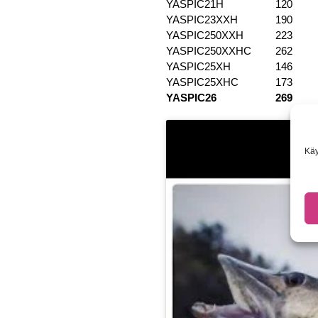
YASPIC21H
120
YASPIC23XXH
190
YASPIC250XXH
223
YASPIC250XXHC
262
YASPIC25XH
146
YASPIC25XHC
173
YASPIC26
269
Käy