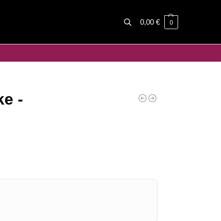
0,00
€
0
Haku
e -