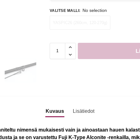
No selection
VALITSE MALLI
:
YASPIC26 (260cm, 120-270g)
L
Kuvaus
Lisätiedot
niteltu nimensä mukaisesti vain ja ainoastaan hauen kalas
sta ja se on varustettu Fuji K-Type Alconite -renkailla, mik