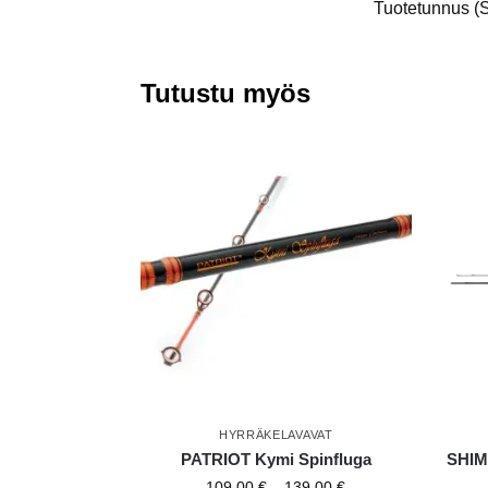
Tuotetunnus (
Tutustu myös
HYRRÄKELAVAVAT
PATRIOT Kymi Spinfluga
SHIM
109,00
€
–
139,00
€