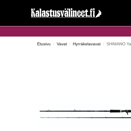
Haku...
Etusivu
Vavat
Hyrräkelavavat
SHIMANO Yas
/
/
/