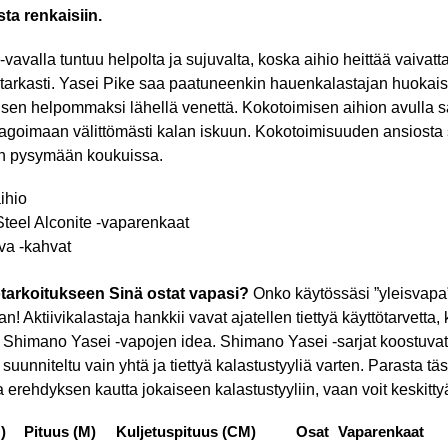
ta renkaisiin.
avalla tuntuu helpolta ja sujuvalta, koska aihio heittää vaivatt
a tarkasti. Yasei Pike saa paatuneenkin hauenkalastajan huokai
isen helpommaksi lähellä venettä. Kokotoimisen aihion avulla saa
 reagoimaan välittömästi kalan iskuun. Kokotoimisuuden ansiost
en pysymään koukuissa.
ihio
Steel Alconite -vaparenkaat
va -kahvat
tötarkoitukseen Sinä ostat vapasi?
Onko käytössäsi ”yleisvapa”, 
! Aktiivikalastaja hankkii vavat ajatellen tiettyä käyttötarvetta, 
u Shimano Yasei -vapojen idea. Shimano Yasei -sarjat koostuvat a
 suunniteltu vain yhtä ja tiettyä kalastustyyliä varten. Parasta tä
a erehdyksen kautta jokaiseen kalastustyyliin, vaan voit keskitt
)
Pituus (M)
Kuljetuspituus (CM)
Osat
Vaparenkaat