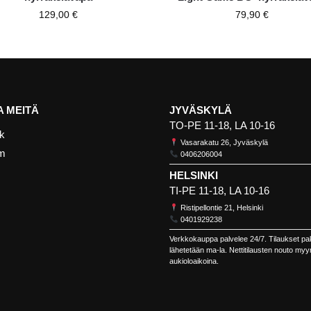
129,00
€
79,90
€
 MEITÄ
JYVÄSKYLÄ
TO-PE 11-18, LA 10-16
k
Vasarakatu 26, Jyväskylä
am
0406206004
HELSINKI
TI-PE 11-18, LA 10-16
Ristipellontie 21, Helsinki
0401929238
Verkkokauppa palvelee 24/7. Tilaukset pa
lähetetään ma-la. Nettitilausten nouto my
aukioloaikoina.