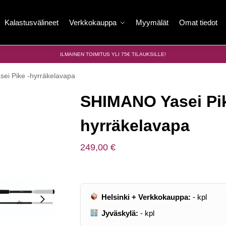
Kalastusvälineet
Verkkokauppa
Myymälät
Omat tiedot
ILMAINEN TOIMITUS YLI 75€ TILAUKSILLE!
ei Pike -hyrräkelavapa
SHIMANO Yasei Pik
hyrräkelavapa
249,00
€
Helsinki + Verkkokauppa:
-
kpl
Jyväskylä:
-
kpl