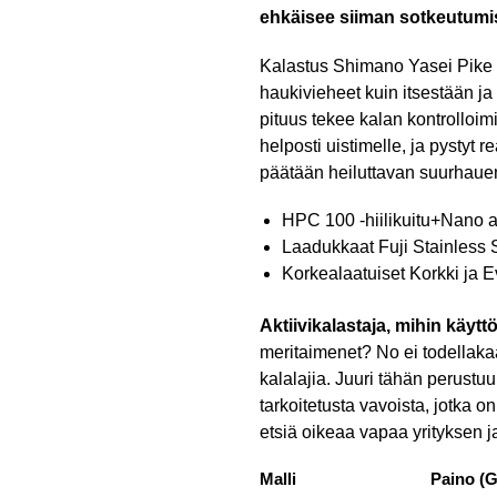
ehkäisee siiman sotkeutumis
Kalastus Shimano Yasei Pike -v
haukivieheet kuin itsestään j
pituus tekee kalan kontrolloim
helposti uistimelle, ja pystyt
päätään heiluttavan suurhau
HPC 100 -hiilikuitu+Nano a
Laadukkaat Fuji Stainless 
Korkealaatuiset Korkki ja E
Aktiivikalastaja, mihin käyt
meritaimenet? No ei todellakaan
kalalajia. Juuri tähän perustu
tarkoitetusta vavoista, jotka on
etsiä oikeaa vapaa yrityksen j
Malli
Paino (G