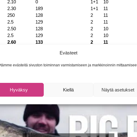
2.10
0
1+1
10
2.30
189
1+1
11
250
128
2
11
2.5
129
2
11
2.50
128
2
10
2.5
129
2
10
2.60
133
2
11
Evästeet
tämme evästeitä sivuston toiminnan varmistamiseen ja markkinoinnin mittaamisee
Hyväksy
Kiellä
Näytä asetukset