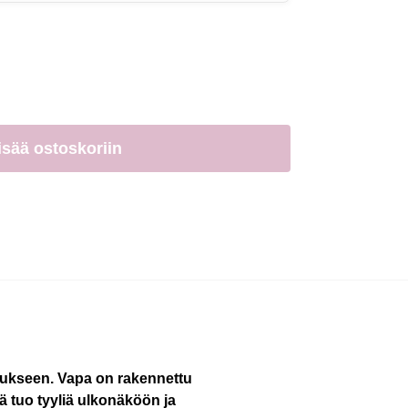
isää ostoskoriin
tukseen. Vapa on rakennettu
ä tuo tyyliä ulkonäköön ja