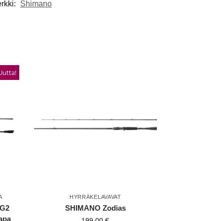
rkki:
Shimano
Uutta!
A
HYRRÄKELAVAVAT
SG2
SHIMANO Zodias
apa
199,00
€