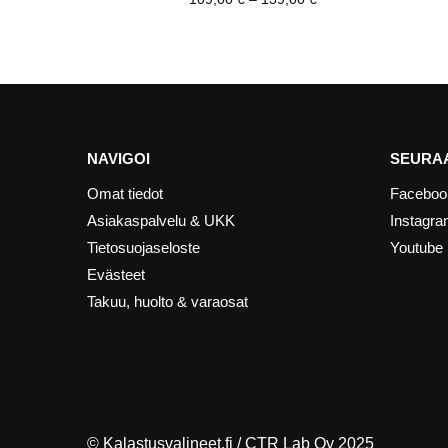
NAVIGOI
SEURAA
Omat tiedot
Faceboo
Asiakaspalvelu & UKK
Instagr
Tietosuojaseloste
Youtube
Evästeet
Takuu, huolto & varaosat
© Kalastusvalineet.fi /
CTR Lab Oy
2025