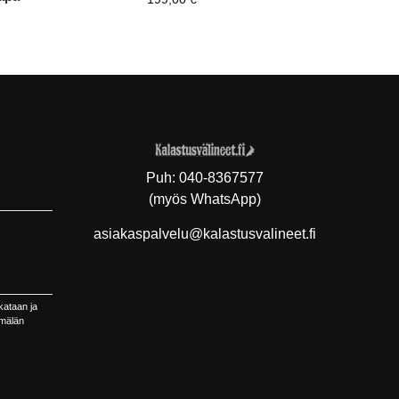
Puh:
040-8367577
(myös WhatsApp)
asiakaspalvelu@kalastusvalineet.fi
kataan ja
ymälän