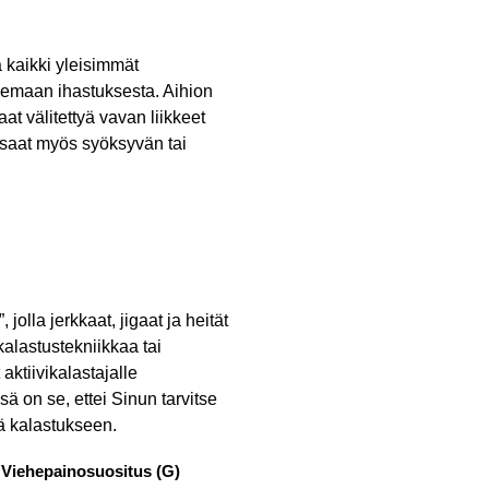
a kaikki yleisimmät
semaan ihastuksesta. Aihion
t välitettyä vavan liikkeet
a saat myös syöksyvän tai
jolla jerkkaat, jigaat ja heität
kalastustekniikkaa tai
ktiivikalastajalle
ssä on se, ettei Sinun tarvitse
yä kalastukseen.
Viehepainosuositus (G)