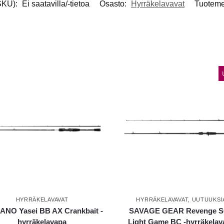
SKU):
Ei saatavilla/-tietoa
Osasto:
Hyrräkelavavat
Tuoteme
HYRRÄKELAVAVAT
HYRRÄKELAVAVAT
,
UUTUUKSI
ANO Yasei BB AX Crankbait -
SAVAGE GEAR Revenge 
hyrräkelavapa
Light Game BC -hyrräkelav