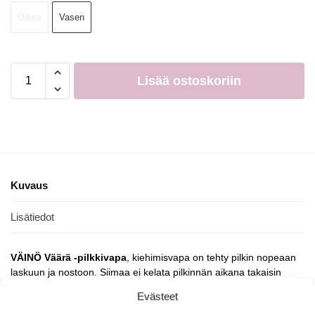
Oikea
Vasen
Lisää ostoskoriin
Kuvaus
Lisätiedot
VÄINÖ Väärä -pilkkivapa
, kiehimisvapa on tehty pilkin nopeaan
laskuun ja nostoon. Siimaa ei kelata pilkinnän aikana takaisin
kelalle vaan vavan rungon muodostamaan luokkiin.
Evästeet