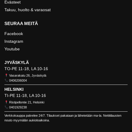
Evästeet
Takuu, huolto & varaosat
SEURAA MEITÄ
Facebook
Instagram
Youtube
JYVÄSKYLÄ
TO-PE 11-18, LA 10-16
Vasarakatu 26, Jyväskylä
0406206004
HELSINKI
TI-PE 11-18, LA 10-16
Ristipellontie 21, Helsinki
0401929238
Verkkokauppa palvelee 24/7. Tilaukset pakataan ja lähetetään ma-la. Nettitilausten
nouto myymälän aukioloaikoina.