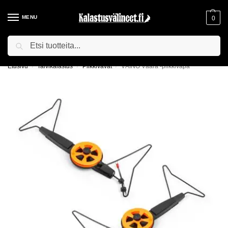
MENU
0
Haku
ILMAINEN TOIMITUS YLI 75€ TILAUKSILLE!
Etusivu
Talvikalastus
Pilkkivavat
VÄINÖ Väärä -pilkkivapa
/
/
/