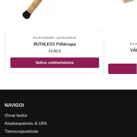
PILKKIVAVAT
,
UUTUUKSIA
RUTHLESS Pilkkivapa
PIL
VÄI
14,90
€
Valitse vaihtoehdoista
NAVIGOI
Omat tiedot
Asiakaspalvelu & UKK
Tietosuojaseloste