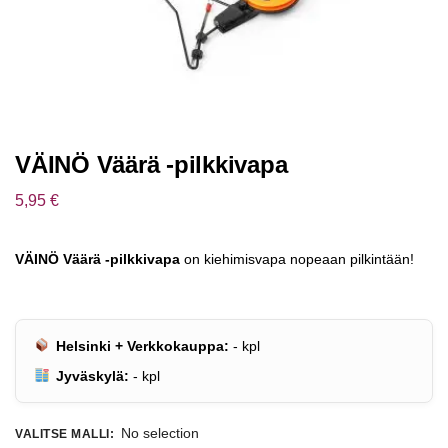
VÄINÖ Väärä -pilkkivapa
5,95
€
VÄINÖ Väärä -pilkkivapa
on kiehimisvapa nopeaan pilkintään!
Helsinki + Verkkokauppa:
-
kpl
Jyväskylä:
-
kpl
No selection
VALITSE MALLI
: