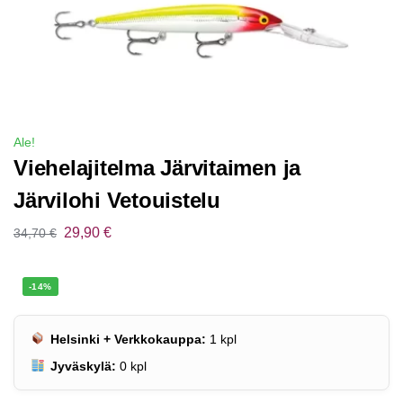
Ale!
Viehelajitelma Järvitaimen ja
Järvilohi Vetouistelu
29,90
€
34,70
€
-14%
Helsinki + Verkkokauppa:
1
kpl
Jyväskylä:
0
kpl