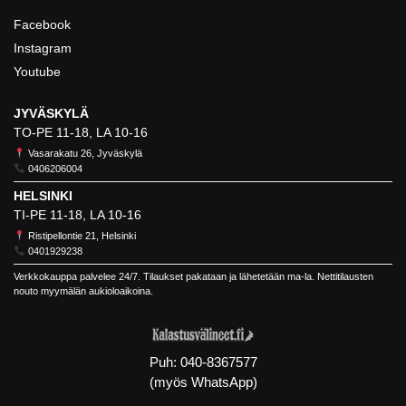
Facebook
Instagram
Youtube
JYVÄSKYLÄ
TO-PE 11-18, LA 10-16
Vasarakatu 26, Jyväskylä
0406206004
HELSINKI
TI-PE 11-18, LA 10-16
Ristipellontie 21, Helsinki
0401929238
Verkkokauppa palvelee 24/7. Tilaukset pakataan ja lähetetään ma-la. Nettitilausten
nouto myymälän aukioloaikoina.
Puh:
040-8367577
(myös WhatsApp)