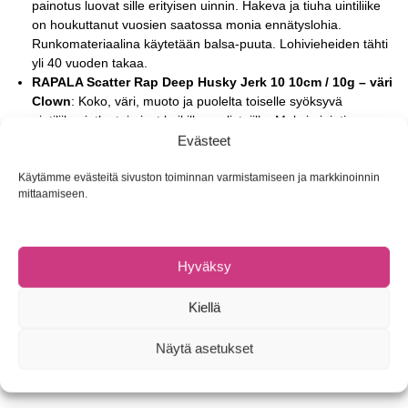
painotus luovat sille erityisen uinnin. Hakeva ja tiuha uintiliike
on houkuttanut vuosien saatossa monia ennätyslohia.
Runkomateriaalina käytetään balsa-puuta. Lohivieheiden tähti
yli 40 vuoden takaa.
RAPALA Scatter Rap Deep Husky Jerk 10 10cm / 10g – väri
Clown
: Koko, väri, muoto ja puolelta toiselle syöksyvä
uintiliike, jotka toimivat kaikille saalistajille. Maksimiuintisyvyys
Evästeet
heitettäessä: 2,7 metriä ja vetouistellessa 3,6 metriä.
RAPALA Team Esko -vaappu 7cm, väri Steel Foil
:
Käytämme evästeitä sivuston toiminnan varmistamiseen ja markkinoinnin
Suomalaisten kalastajien luottouistin, joka on valittu Erä-lehden
mittaamiseen.
”VUODEN OTTIVIEHEEKSI TAIMENELLE”. Taimen, kuha,
hauki, ahven ja lohi – Rapala Team Esko -vaappu on niiden
kaikkien ruokalistalla. Lauri Rapalan poika Esko kehitti Team
Esko -vaapun nimenomaan Suomen kalastusoloihin ja sen
Hyväksy
huomaa. Team Esko kerää uskomattomalla varmuudella
kaikkia petokalojamme. Lisäksi se ui ja potkii voimakkaasti
Kiellä
sekä virtaavassa että seisovassa vedessä ja kestää
voimakastakin virtausta.
Näytä asetukset