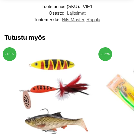
Tuotetunnus (SKU):
VIE1
Osasto:
Lajitelmat
Tuotemerkki:
Nils Master
,
Rapala
Tutustu myös
-13%
-12%