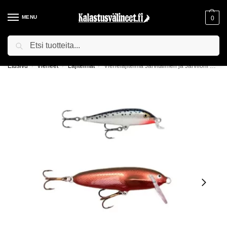
MENU
0
Haku
ILMAINEN TOIMITUS YLI 75€ TILAUKSILLE!
Etusivu
Vieheet
Lajitelmat
Viehelajitelma Järvitaimen ja Järvilohi Vetouistelu
/
/
/