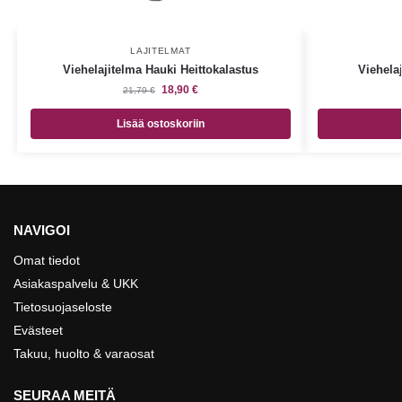
LAJITELMAT
Viehelajitelma Hauki Heittokalastus
Viehela
18,90
€
21,79
€
Lisää ostoskoriin
NAVIGOI
Omat tiedot
Asiakaspalvelu & UKK
Tietosuojaseloste
Evästeet
Takuu, huolto & varaosat
SEURAA MEITÄ