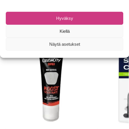
Osastot:
Jigipäät, -koukut ja -tarvikkeet
,
Koukut
,
Pientarvikkeet
Tuotemerkki:
Berkley
Hyväksy
Tutustu myös
Kiellä
Näytä asetukset