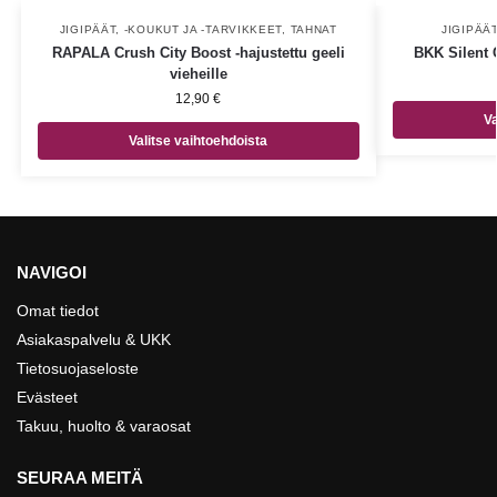
JIGIPÄÄT, -KOUKUT JA -TARVIKKEET
,
TAHNAT
JIGIPÄÄ
RAPALA Crush City Boost -hajustettu geeli
BKK Silent 
vieheille
12,90
€
Va
Valitse vaihtoehdoista
NAVIGOI
Omat tiedot
Asiakaspalvelu & UKK
Tietosuojaseloste
Evästeet
Takuu, huolto & varaosat
SEURAA MEITÄ