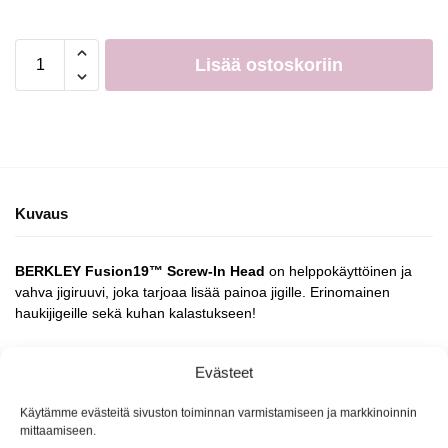
Lisää ostoskoriin
Kuvaus
BERKLEY Fusion19™ Screw-In Head
on helppokäyttöinen ja
vahva jigiruuvi, joka tarjoaa lisää painoa jigille. Erinomainen
haukijigeille sekä kuhan kalastukseen!
5-10g painoissa 3 kpl/pakkaus
Evästeet
25-60g painoissa 2 kpl/pakkaus
Käytämme evästeitä sivuston toiminnan varmistamiseen ja markkinoinnin
mittaamiseen.
Tuotetunnus (SKU):
Ei saatavilla/-tietoa