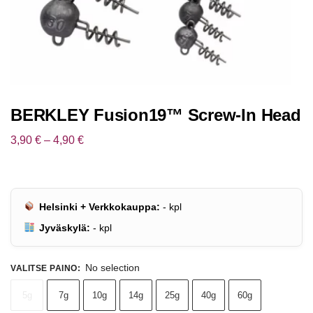
BERKLEY Fusion19™ Screw-In Head
3,90
€
–
4,90
€
Helsinki + Verkkokauppa:
-
kpl
Jyväskylä:
-
kpl
No selection
VALITSE PAINO
:
5g
7g
10g
14g
25g
40g
60g