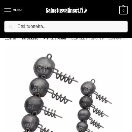
MENU
0
Haku
ILMAINEN TOIMITUS YLI 75€ TILAUKSILLE!
Etusivu
Tarvikkeet
Pientarvikkeet
BERKLEY Fusion19™ Screw-In Head
/
/
/