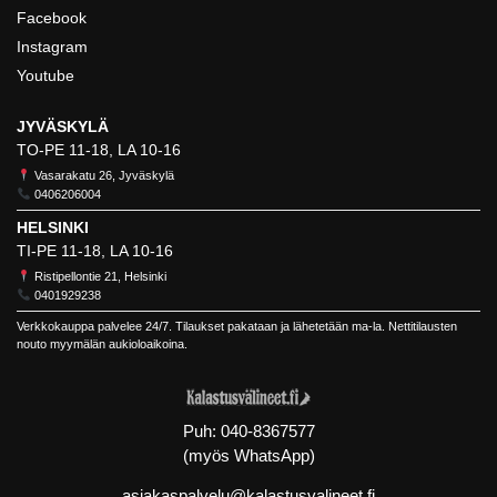
Facebook
Instagram
Youtube
JYVÄSKYLÄ
TO-PE 11-18, LA 10-16
Vasarakatu 26, Jyväskylä
0406206004
HELSINKI
TI-PE 11-18, LA 10-16
Ristipellontie 21, Helsinki
0401929238
Verkkokauppa palvelee 24/7. Tilaukset pakataan ja lähetetään ma-la. Nettitilausten
nouto myymälän aukioloaikoina.
Puh:
040-8367577
(myös WhatsApp)
asiakaspalvelu@kalastusvalineet.fi