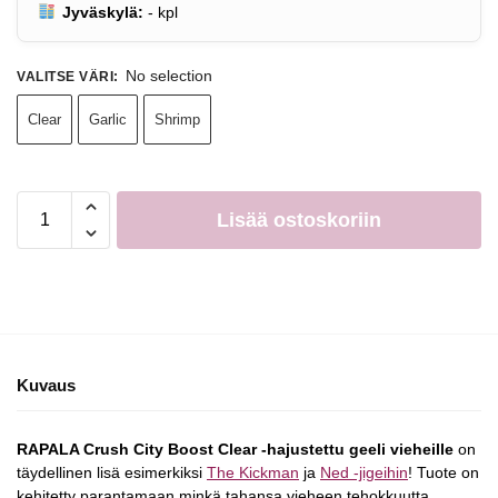
Jyväskylä:
-
kpl
No selection
VALITSE VÄRI
:
Clear
Garlic
Shrimp
Lisää ostoskoriin
Kuvaus
RAPALA Crush City Boost Clear -hajustettu geeli vieheille
on
täydellinen lisä esimerkiksi
The Kickman
ja
Ned -jigeihin
! Tuote on
kehitetty parantamaan minkä tahansa vieheen tehokkuutta