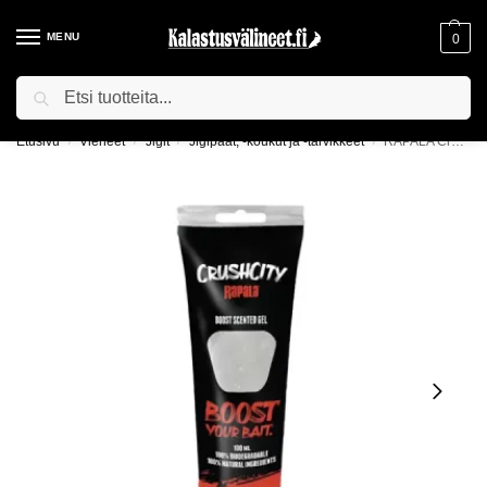
MENU
0
Haku
ILMAINEN TOIMITUS YLI 75€ TILAUKSILLE!
Etusivu
Vieheet
Jigit
Jigipäät, -koukut ja -tarvikkeet
RAPALA Crush City Boost -hajustettu geeli vieheille
/
/
/
/