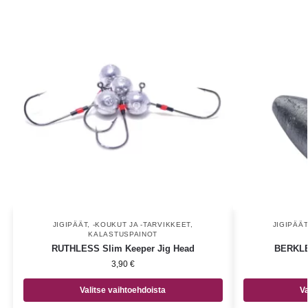
JIGIPÄÄT, -KOUKUT JA -TARVIKKEET
,
JIGIPÄÄT
KALASTUSPAINOT
RUTHLESS Slim Keeper Jig Head
BERKLEY
3,90
€
Valitse vaihtoehdoista
Va