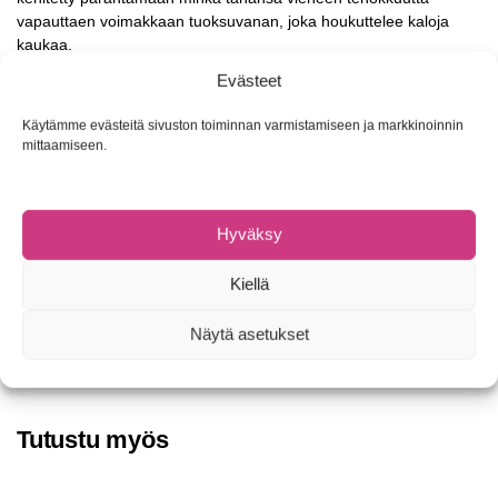
vapauttaen voimakkaan tuoksuvanan, joka houkuttelee kaloja
kaukaa.
Evästeet
Nappaa Crush City Boost tuubi matkaan kehnon syöntipäivän
varalle ja anna taikojen tapahtua!
Käytämme evästeitä sivuston toiminnan varmistamiseen ja markkinoinnin
mittaamiseen.
Käyttäjäystävällinen ja helppo levittää vieheeseen
Vahva Crushcity Scent -hajuste
Valmistettu 100% luonnollisista aineisosista.
100% biohajoava
Hyväksy
90ML pakkaus
Kiellä
Tuotetunnus (SKU):
Ei saatavilla/-tietoa
Näytä asetukset
Osastot:
Jigipäät, -koukut ja -tarvikkeet
,
Tahnat
Tuotemerkki:
Rapala
Tutustu myös