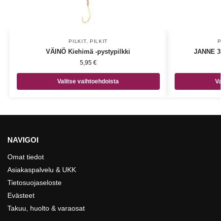
PILKIT
,
PILKIT
P
VÄINÖ Kiehimä -pystypilkki
JANNE 3
5,95
€
Valitse vaihtoehdoista
Va
NAVIGOI
Omat tiedot
Asiakaspalvelu & UKK
Tietosuojaseloste
Evästeet
Takuu, huolto & varaosat