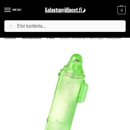
MENU
0
Haku
ILMAINEN TOIMITUS YLI 75€ TILAUKSILLE!
Etusivu
Talvikalastus
Pilkit
BLUE FOX Arctic Flash Light -valopilkki
/
/
/