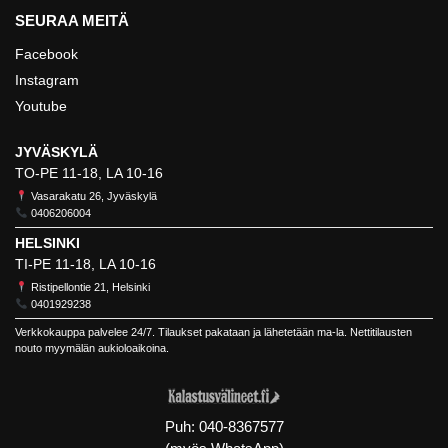
SEURAA MEITÄ
Facebook
Instagram
Youtube
JYVÄSKYLÄ
TO-PE 11-18, LA 10-16
Vasarakatu 26, Jyväskylä
0406206004
HELSINKI
TI-PE 11-18, LA 10-16
Ristipellontie 21, Helsinki
0401929238
Verkkokauppa palvelee 24/7. Tilaukset pakataan ja lähetetään ma-la. Nettitilausten
nouto myymälän aukioloaikoina.
Puh:
040-8367577