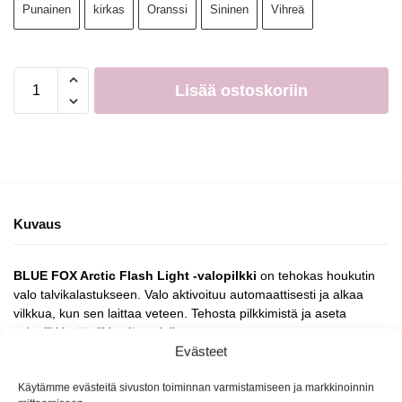
Punainen
kirkas
Oranssi
Sininen
Vihreä
Lisää ostoskoriin
Kuvaus
BLUE FOX Arctic Flash Light -valopilkki
on tehokas houkutin
valo talvikalastukseen. Valo aktivoituu automaattisesti ja alkaa
vilkkua, kun sen laittaa veteen. Tehosta pilkkimistä ja aseta
valopilkki pääpilkin yläpuolelle.
Evästeet
Saatavilla 5 väriä
Pituus 50mm
Käytämme evästeitä sivuston toiminnan varmistamiseen ja markkinoinnin