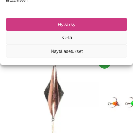
mittaamiseen.
Tuotetunnus (SKU):
Ei saatavilla/-tietoa
Osastot:
Muut
,
Pilkit
,
Pilkit
Hyväksy
Tuotemerkki:
Blue Fox
Kiellä
Tutustu myös
Näytä asetukset
-30%